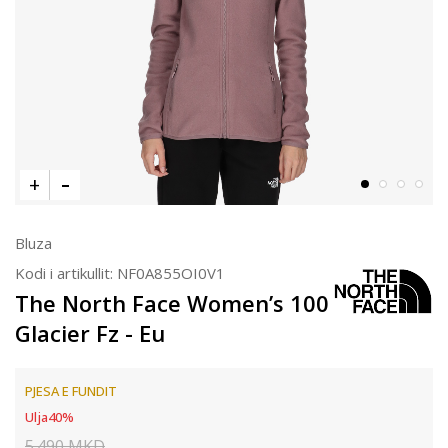
Bluza
Kodi i artikullit:
NF0A855OI0V1
The North Face Women’s 100
Glacier Fz - Eu
PJESA E FUNDIT
Ulja
40
%
5.490
MKD