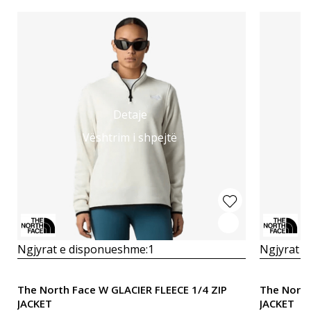
Detaje
Vështrim i shpejtë
Ngjyrat e disponueshme:
1
Ngjyrat e
The North Face W GLACIER FLEECE 1/4 ZIP
The North
JACKET
JACKET