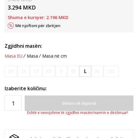
3.294
MKD
Shuma e kursyer:
2.196
MKD
Më njoftoni për zbritjen
Zgjidhni masën:
Masa EU
Masa
Masa në cm
3X
2X
1X
XS
S
M
L
XL
2XL
Izaberite količinu:
Shtoni në shportë
Është e nevojshme të zgjidhni masën/numrin e dëshiruar!