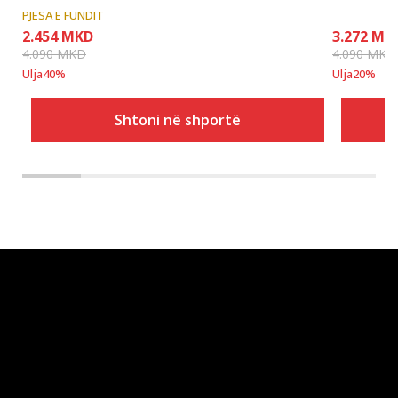
PJESA E FUNDIT
2.454
MKD
3.272
MK
4.090
MKD
4.090
MKD
Ulja
40
%
Ulja
20
%
Shtoni në shportë