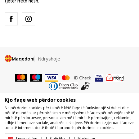
tjetër rreth nesh.
Maqedoni
Ndryshoje
Kjo faqe web përdor cookies
Nuk lejohet shkarkimi ose përdorimi i përmbajtjes nga faqet e internetit
Ne përdorim cookies për ta bërë këtë faqe të funksionojë si duhet dhe
të BDS.MK, pjesërisht ose tërësisht, dhe i referohet logove, markave
për të mundësuar përmirësimin e mëtejshëm të faqes për përvojën më të
tregtare, përmbajtjes komerciale, as caktimi i tyre palëve të treta,
mirë të përdoruesve, personalizim më të mirë të përmbajtjes, reklamim,
publikimi i tyre publikisht ose përdorimi i tyre për ndonjë për qëllime, pa
lidhje të mediave sociale, analizën e shitjeve. Përdorimi i zgjeruar i faqeve
pëlqimin me shkrim të BDS.MK DOOEL.
tona të internetit do të thotë të pranosh përdorimin e cookies.
Ne përpiqemi të jemi sa më të saktë në përshkrimin e produktit, foton
dhe vetë çmimin, por nuk mund të garantojmë që të gjitha informacionet
I nevojshëm
Statistika
Marketing