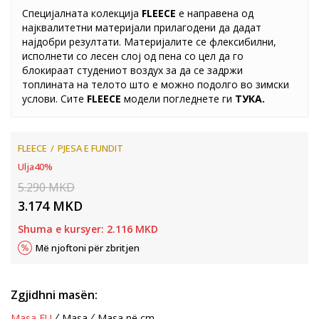
Специјалната колекција
FLEECE
е направена од
најквалитетни материјали прилагодени да дадат
најдобри резултати. Материјалите се флексибилни,
исполнети со лесен слој од пена со цел да го
блокираат студениот воздух за да се задржи
топлината на телото што е можно подолго во зимски
услови. Сите
FLEECE
модели погледнете ги
ТУКА
.
FLEECE
PJESA E FUNDIT
Ulja
40
%
5.290
MKD
3.174
MKD
Shuma e kursyer:
2.116
MKD
Më njoftoni për zbritjen
Zgjidhni masën:
Masa EU
Masa
Masa në cm