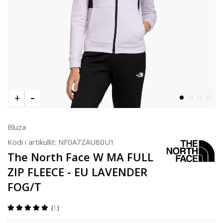
Bluza
Kodi i artikullit:
NF0A7ZAU80U1
The North Face W MA FULL
ZIP FLEECE - EU LAVENDER
FOG/T
1