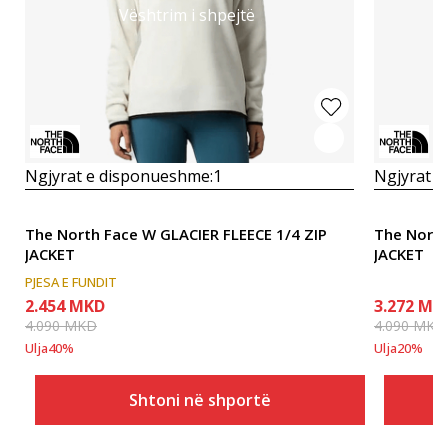
Vështrim i shpejtë
Ngjyrat e disponueshme:
1
Ngjyrat e
The North Face W GLACIER FLEECE 1/4 ZIP
The North
JACKET
JACKET
PJESA E FUNDIT
2.454
MKD
3.272
MK
4.090
MKD
4.090
MKD
Ulja
40
%
Ulja
20
%
Shtoni në shportë