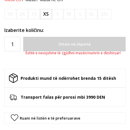
3X
2X
1X
XS
S
M
L
XL
2XL
Izaberite količinu:
Shtoni në shportë
Është e nevojshme të zgjidhni masën/numrin e dëshiruar!
Produkti mund të ndërrohet brenda 15 ditësh
Transport falas për porosi mbi 3990 DEN
Ruani në listën e të preferuarave