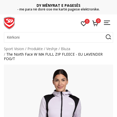
DY MËNYRAT E PAGESËS
- me para në dorë ose me kartë pagese elektronike.
0
0
Kërkoni
Sport Vision
Produkte
Veshje
Bluza
The North Face W MA FULL ZIP FLEECE - EU LAVENDER
FOG/T