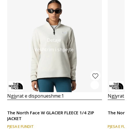
Detaje
Vështrim i shpejtë
Ngjyrat e disponueshme:
1
Ngjyrat e
The North Face W GLACIER FLEECE 1/4 ZIP
The North
JACKET
PJESA E FUNDIT
PJESA E FUN