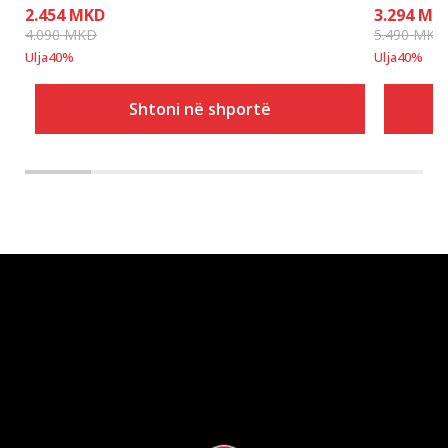
2.454
MKD
3.294
MK
4.090
MKD
5.490
MKD
Ulja
40
%
Ulja
40
%
Shtoni në shportë