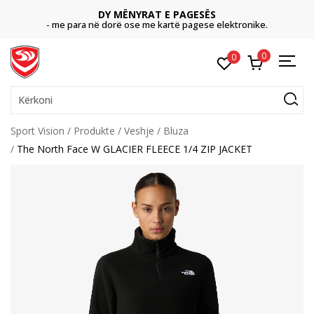
DY MËNYRAT E PAGESËS
- me para në dorë ose me kartë pagese elektronike.
0
0
Kërkoni
Sport Vision
Produkte
Veshje
Bluza
The North Face W GLACIER FLEECE 1/4 ZIP JACKET