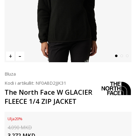
Bluza
Kodi i artikullit:
NF0A8D2JJK31
The North Face W GLACIER
FLEECE 1/4 ZIP JACKET
Ulja
20
%
4.090
MKD
3.272
MKD