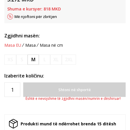
Shuma e kursyer:
818
MKD
Më njoftoni për zbritjen
Zgjidhni masën:
Masa EU
Masa
Masa në cm
XS
S
M
L
XL
2XL
Izaberite količinu:
Shtoni në shportë
Është e nevojshme të zgjidhni masën/numrin e dëshiruar!
Produkti mund të ndërrohet brenda 15 ditësh