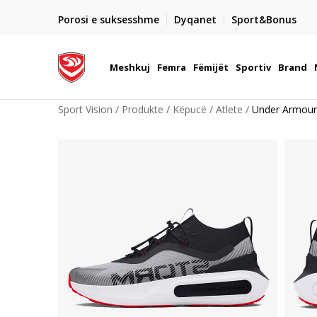
DORGIMI BRENDA 5 DITEVE PUNE
Porosi e suksesshme
Dyqanet
Sport&Bonus
22
- për të gjitha porositë me para në dorë ose me kartë p
elektronike
Meshkuj
Femra
Fëmijët
Sportiv
Brand
Sport Vision
Produkte
Këpucë
Atlete
Under Armou