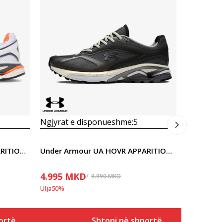
Ngjyrat 
4.995
M
Ulja
50
%
Ngjyrat e disponueshme:
5
Under Armour UA HOVR APPARITION RTRFTR TC
Under Armour UA HOVR APPARITION RTRFTR TC
4.995
MKD
9.990
MKD
Ulja
50
%
ortë
Shtoni në shportë