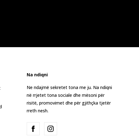
Na ndiqni
Ne ndajmë sekretet tona me ju. Na ndiqni
t
në rrjetet tona sociale dhe mësoni për
risitë, promovimet dhe për gjithçka tjetër
d
rreth nesh.