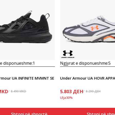
 e disponueshme:
1
Ngjyrat e disponueshme:
5
rmour UA INFINITE MVMNT SE
MKD
5.803
ДЕН
8.490
MKD
8.290
ДЕН
Ulja
30
%
Shtoni në shportë
Shtoni në shp