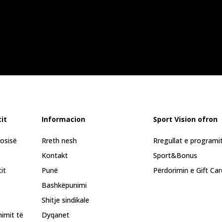
it
Informacion
Sport Vision ofron
rosisë
Rreth nesh
Rregullat e programi
Kontakt
Sport&Bonus
it
Punë
Përdorimin e Gift Car
Bashkëpunimi
Shitje sindikale
himit të
Dyqanet