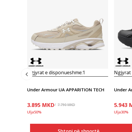
Ngjyrat e disponueshme:
1
Ngjyrat
Under Armour UA APPARITION TECH
Under A
3.895
MKD
5.943
7.790
MKD
Ulja
50
%
Ulja
30
%
Shtoni në shportë