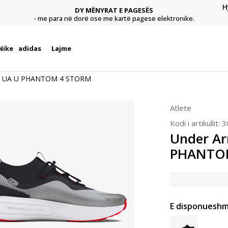
H
DY MËNYRAT E PAGESËS
agese
Pagu
- me para në dorë ose me kartë pagese elektronike.
Nike
adidas
Lajme
r UA U PHANTOM 4 STORM
Atlete
Kodi i artikullit:
3
Under A
PHANTO
E disponueshm