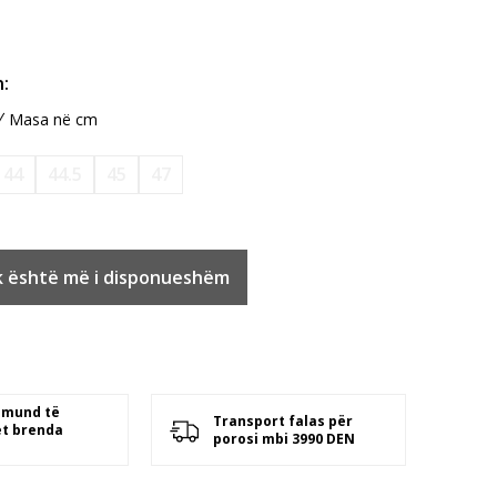
:
Masa në cm
44
44.5
45
47
k është më i disponueshëm
 mund të
Transport falas për
t brenda
porosi mbi 3990 DEN