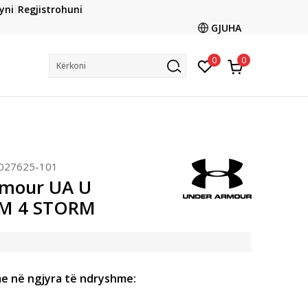
CLICK & COLLECT
yni
Regjistrohuni
ani me kartë online dhe bëni tërheqjen në dyqanin që ju
GJUHA
dëshironi të zgjidhni
0
0
Kërkoni
027625-101
rmour UA U
M 4 STORM
e në ngjyra të ndryshme: