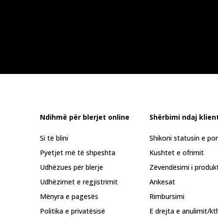
Ndihmë për blerjet online
Shërbimi ndaj klient
Si të blini
Shikoni statusin e po
Pyetjet më të shpeshta
Kushtet e ofrimit
Udhëzues për blerje
Zëvendësimi i produkt
Udhëzimet e regjistrimit
Ankesat
Mënyra e pagesës
Rimbursimi
Politika e privatësisë
E drejta e anulimit/kt