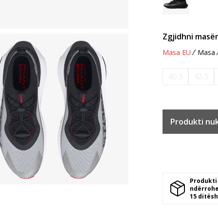
Zgjidhni masën
Masa EU
Masa
40.5
42.5
Produkti nu
Produkti
ndërrohe
15 ditësh