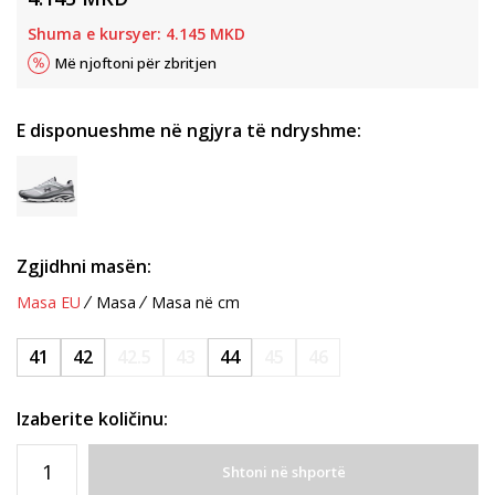
Shuma e kursyer:
4.145
MKD
Më njoftoni për zbritjen
E disponueshme në ngjyra të ndryshme:
Zgjidhni masën:
Masa EU
Masa
Masa në cm
41
42
42.5
43
44
45
46
Izaberite količinu:
Shtoni në shportë