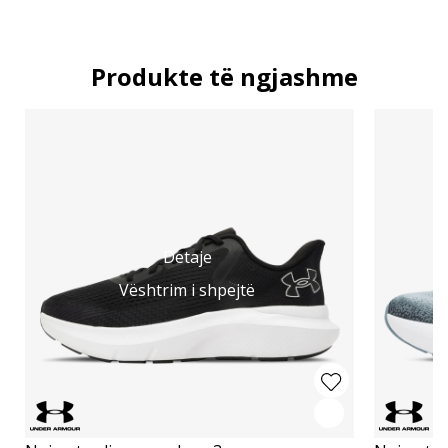
Produkte të ngjashme
Detaje
Vështrim i shpejtë