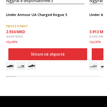
Ngjyrat e disponueshme:
3
Ngjyrat e
Under Armour UA Charged Rogue 5
Under Arm
PJESA E FUNDIT
2.934
MKD
3.913
MK
4.890
MKD
5.590
MKD
Ulja
40
%
Ulja
30
%
Shtoni në shportë