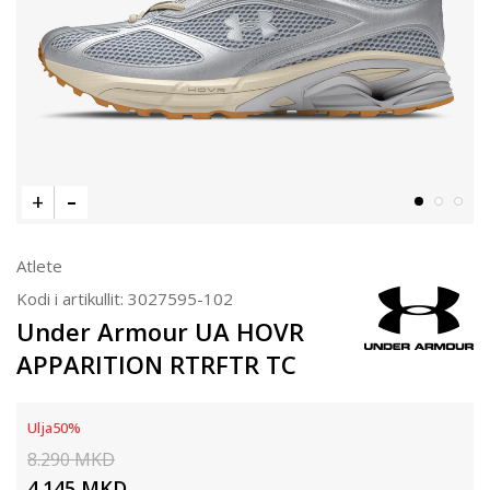
Atlete
Kodi i artikullit:
3027595-102
Under Armour UA HOVR
APPARITION RTRFTR TC
Ulja
50
%
8.290
MKD
4.145
MKD