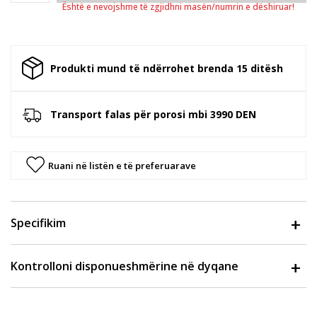
Është e nevojshme të zgjidhni masën/numrin e dëshiruar!
Produkti mund të ndërrohet brenda 15 ditësh
Transport falas për porosi mbi 3990 DEN
Ruani në listën e të preferuarave
Specifikim
Kontrolloni disponueshmërine në dyqane