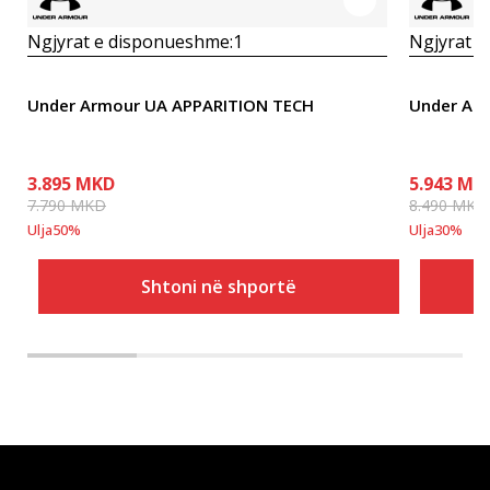
Ngjyrat e disponueshme:
1
Ngjyrat e
Under Armour UA APPARITION TECH
Under Ar
3.895
MKD
5.943
MK
7.790
MKD
8.490
MKD
Ulja
50
%
Ulja
30
%
Shtoni në shportë