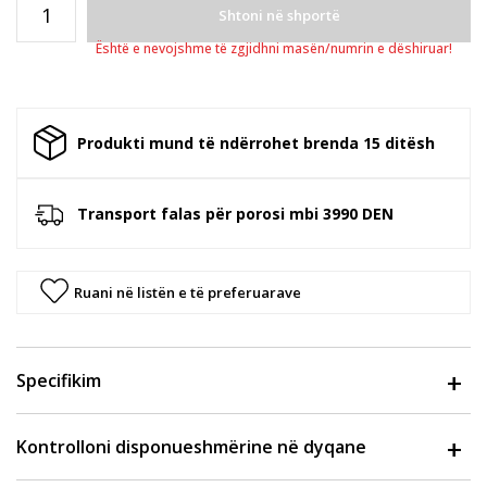
Shtoni në shportë
Është e nevojshme të zgjidhni masën/numrin e dëshiruar!
Produkti mund të ndërrohet brenda 15 ditësh
Transport falas për porosi mbi 3990 DEN
Ruani në listën e të preferuarave
Specifikim
Kontrolloni disponueshmërine në dyqane