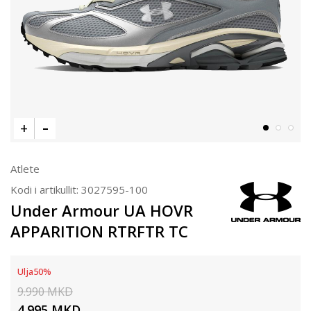
Atlete
Kodi i artikullit:
3027595-100
Under Armour UA HOVR
APPARITION RTRFTR TC
Ulja
50
%
9.990
MKD
4.995
MKD