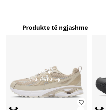
Produkte të ngjashme
Detaje
Vështrim i shpejtë