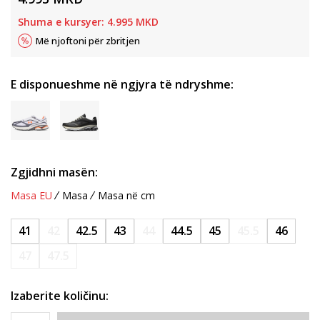
Shuma e kursyer:
4.995
MKD
Më njoftoni për zbritjen
E disponueshme në ngjyra të ndryshme:
Zgjidhni masën:
Masa EU
Masa
Masa në cm
41
42
42.5
43
44
44.5
45
45.5
46
47
47.5
Izaberite količinu: