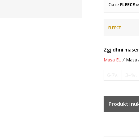
Сите
FLEECE
м
FLEECE
Zgjidhni masën
Masa EU
Masa
6-7v.
3-4v.
Produkti nu