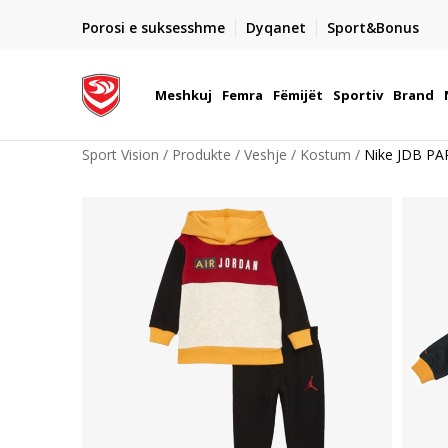
DORGIMI BRENDA 5 DITEVE PUNE
Porosi e suksesshme
Dyqanet
Sport&Bonus
22
- për të gjitha porositë me para në dorë ose me kartë p
elektronike
Meshkuj
Femra
Fëmijët
Sportiv
Brand
Sport Vision
Produkte
Veshje
Kostum
Nike JDB P