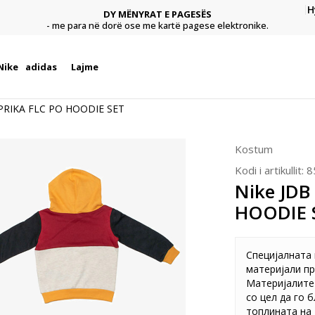
H
DY MËNYRAT E PAGESËS
agese
Pagu
- me para në dorë ose me kartë pagese elektronike.
Nike
adidas
Lajme
APRIKA FLC PO HOODIE SET
Kostum
Kodi i artikullit:
8
Nike JDB
HOODIE 
Специјалната
материјали пр
Материјалите 
со цел да го 
топлината на 