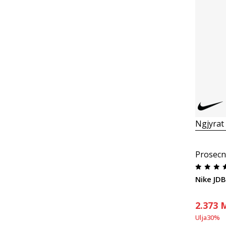
Ngjyrat
Prosecn
Nike JD
2.373
Ulja
30
%