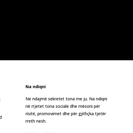
Na ndiqni
Ne ndajmë sekretet tona me ju. Na ndiqni
t
në rrjetet tona sociale dhe mësoni për
risitë, promovimet dhe për gjithçka tjetër
d
rreth nesh.