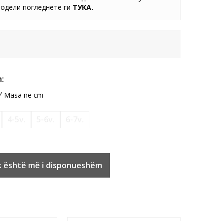
одели погледнете ги
ТУКА
.
:
Masa në cm
4-5v.
5-6v.
6-7v.
k është më i disponueshëm