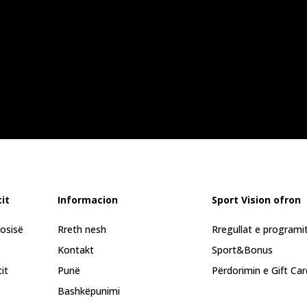
it
Informacion
Sport Vision ofron
rosisë
Rreth nesh
Rregullat e programi
Kontakt
Sport&Bonus
it
Punë
Përdorimin e Gift Car
Bashkëpunimi