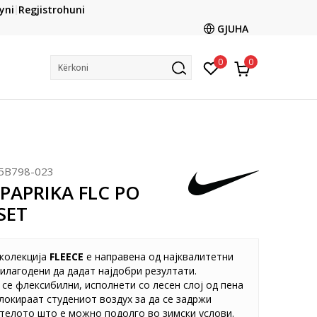
CLICK & COLLECT
yni
Regjistrohuni
ani me kartë online dhe bëni tërheqjen në dyqanin që ju
GJUHA
dëshironi të zgjidhni
0
0
Kërkoni
5B798-023
 PAPRIKA FLC PO
SET
 колекција
FLEECE
е направена од најквалитетни
илагодени да дадат најдобри резултати.
се флексибилни, исполнети со лесен слој од пена
блокираат студениот воздух за да се задржи
телото што е можно подолго во зимски услови.