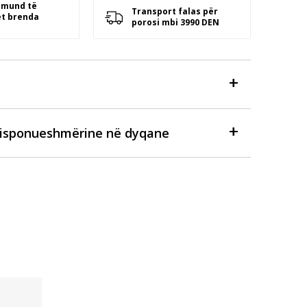
 mund të
Transport falas për
t brenda
porosi mbi 3990 DEN
disponueshmërine në dyqane