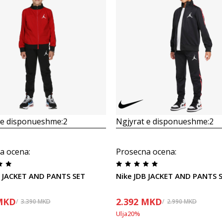
 e disponueshme:
2
Ngjyrat e disponueshme:
2
a ocena
:
Prosecna ocena
:
B JACKET AND PANTS SET
Nike JDB JACKET AND PANTS 
MKD
2.392
MKD
3.390
MKD
2.990
MKD
Ulja
20
%