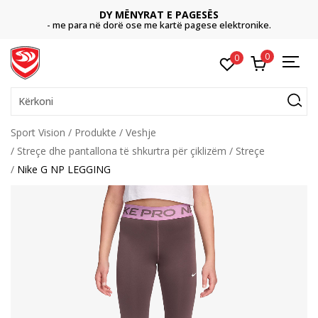
DY MËNYRAT E PAGESËS
- me para në dorë ose me kartë pagese elektronike.
0
0
Kërkoni
Sport Vision
Produkte
Veshje
Streçe dhe pantallona të shkurtra për çiklizëm
Streçe
Nike G NP LEGGING