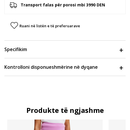
Transport falas për porosi mbi 3990 DEN
Ruani në listën e të preferuarave
Specifikim
Kontrolloni disponueshmërine në dyqane
Produkte të ngjashme