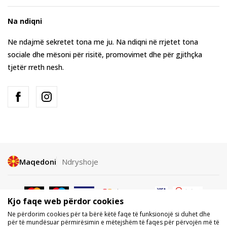
Na ndiqni
Ne ndajmë sekretet tona me ju. Na ndiqni në rrjetet tona
sociale dhe mësoni për risitë, promovimet dhe për gjithçka
tjetër rreth nesh.
Maqedoni
Ndryshoje
Kjo faqe web përdor cookies
Ne përdorim cookies për ta bërë këtë faqe të funksionojë si duhet dhe
për të mundësuar përmirësimin e mëtejshëm të faqes për përvojën më të