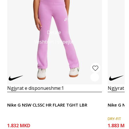
Detaje
Vështrim i shpejtë
Ngjyrat e disponueshme:
1
Ngjyrat e
Nike G NSW CLSSC HR FLARE TGHT LBR
Nike G N
DRY-FIT
1.832
MKD
1.883
MK