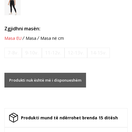
Zgjidhni masën:
Masa EU
Masa
Masa në cm
7-8v.
9-10v.
11-12v.
12-13v.
14-15v.
Produkti nuk është më i disponueshëm
Produkti mund të ndërrohet brenda 15 ditësh