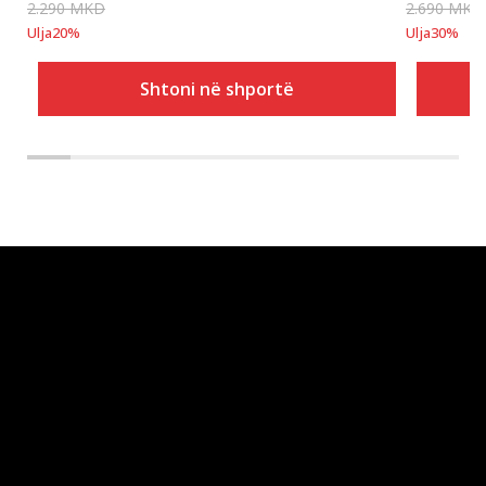
2.290
MKD
2.690
MKD
Ulja
20
%
Ulja
30
%
Shtoni në shportë