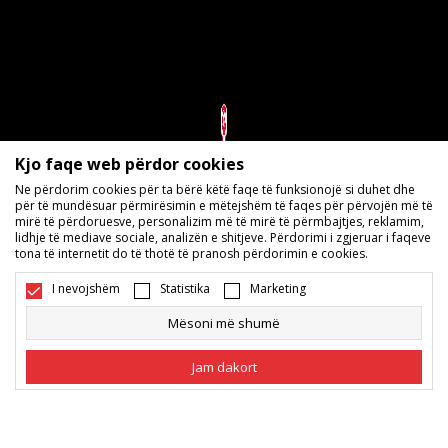
Kjo faqe web përdor cookies
Ne përdorim cookies për ta bërë këtë faqe të funksionojë si duhet dhe
për të mundësuar përmirësimin e mëtejshëm të faqes për përvojën më të
mirë të përdoruesve, personalizim më të mirë të përmbajtjes, reklamim,
lidhje të mediave sociale, analizën e shitjeve. Përdorimi i zgjeruar i faqeve
tona të internetit do të thotë të pranosh përdorimin e cookies.
I nevojshëm
Statistika
Marketing
Mësoni më shumë
Jam dakort
Ndihmë për blerjet online
I nevojshëm
Cookies të nevojshëm e bëjnë faqen e përdorshme
duke mundësuar funksione bazë si navigacion faqe
dhe qasje në zonat e mbrojtura. Sport Vision