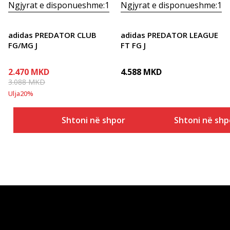
Ngjyrat e disponueshme:
1
Ngjyrat e disponueshme:
1
adidas PREDATOR CLUB
adidas PREDATOR LEAGUE
FG/MG J
FT FG J
2.470
MKD
4.588
MKD
3.088
MKD
Ulja
20
%
Shtoni në shportë
Shtoni në shp