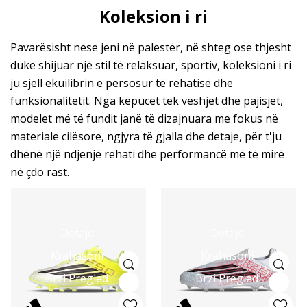
Koleksion i ri
Pavarësisht nëse jeni në palestër, në shteg ose thjesht
duke shijuar një stil të relaksuar, sportiv, koleksioni i ri
ju sjell ekuilibrin e përsosur të rehatisë dhe
funksionalitetit. Nga këpucët tek veshjet dhe pajisjet,
modelet më të fundit janë të dizajnuara me fokus në
materiale cilësore, ngjyra të gjalla dhe detaje, për t'ju
dhënë një ndjenjë rehati dhe performancë më të mirë
në çdo rast.
Detaje
Detaje
Krahasoni
Krahasoni
Brzi Pregled
Brzi Pregled