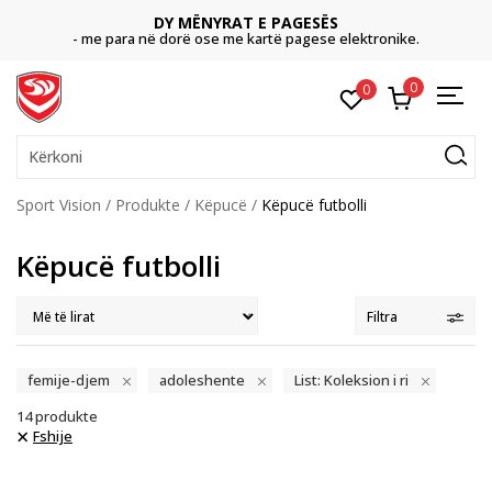
DY MËNYRAT E PAGESËS
- me para në dorë ose me kartë pagese elektronike.
0
0
Kërkoni
Sport Vision
Produkte
Këpucë
Këpucë futbolli
Këpucë futbolli
Filtra
femije-djem
adoleshente
List: Koleksion i ri
14
produkte
Fshije