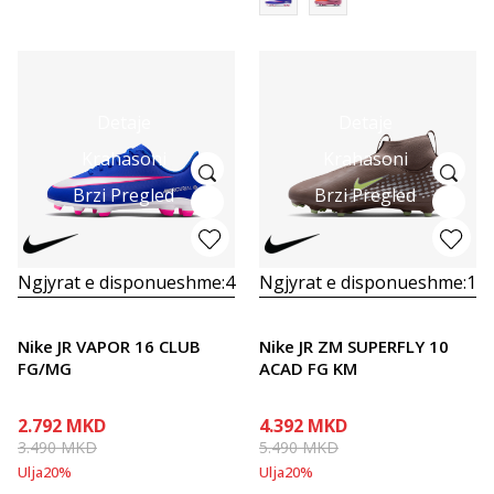
Detaje
Detaje
Krahasoni
Krahasoni
Brzi Pregled
Brzi Pregled
Ngjyrat e disponueshme:
4
Ngjyrat e disponueshme:
1
Nike JR VAPOR 16 CLUB
Nike JR ZM SUPERFLY 10
FG/MG
ACAD FG KM
2.792
MKD
4.392
MKD
3.490
MKD
5.490
MKD
Ulja
20
%
Ulja
20
%