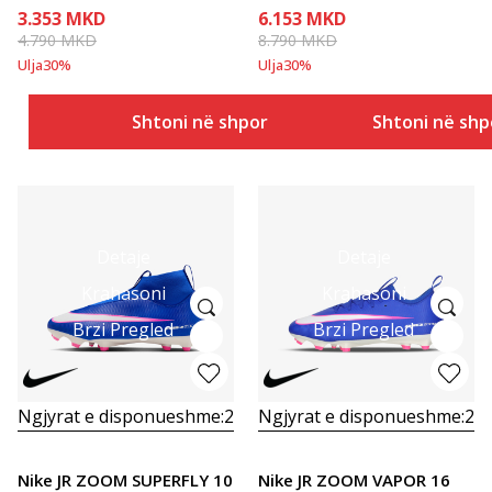
3.353
MKD
6.153
MKD
4.790
MKD
8.790
MKD
Ulja
30
%
Ulja
30
%
Shtoni në shportë
Shtoni në shp
Detaje
Detaje
Krahasoni
Krahasoni
Brzi Pregled
Brzi Pregled
Ngjyrat e disponueshme:
2
Ngjyrat e disponueshme:
2
Nike JR ZOOM SUPERFLY 10
Nike JR ZOOM VAPOR 16