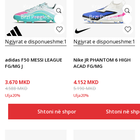
Krahasoni
Krahasoni
Brzi Pregled
Brzi Pregled
Ngjyrat e disponueshme:
1
Ngjyrat e disponueshme:
1
adidas F50 MESSI LEAGUE
Nike JR PHANTOM 6 HIGH
FG/MG J
ACAD FG/MG
3.670
MKD
4.152
MKD
4.588
MKD
5.190
MKD
Ulja
20
%
Ulja
20
%
Shtoni në shportë
Shtoni në shp