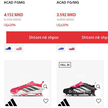
ACAD FGMG
ACAD FG/MG
4.152
MKD
3.592
MKD
5.190
MKD
4.490
MKD
Ulja
20
%
Ulja
20
%
Shtoni në shportë
Shtoni në shp
FALL 26
Detaje
Detaje
Krahasoni
Krahasoni
Brzi Pregled
Brzi Pregled