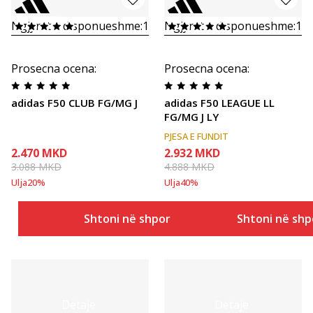
Ngjyrat e disponueshme:
1
Ngjyrat e disponueshme:
1
Prosecna ocena
:
Prosecna ocena
:
adidas F50 CLUB FG/MG J
adidas F50 LEAGUE LL
FG/MG J LY
PJESA E FUNDIT
2.470
MKD
2.932
MKD
3.088
MKD
4.888
MKD
Ulja
20
%
Ulja
40
%
Shtoni në shportë
Shtoni në shp
Detaje
Detaje