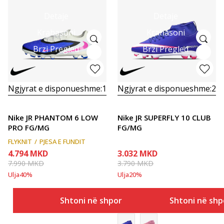
Detaje
Detaje
Krahasoni
Krahasoni
Brzi Pregled
Brzi Pregled
Ngjyrat e disponueshme:
1
Ngjyrat e disponueshme:
2
Nike JR PHANTOM 6 LOW
Nike JR SUPERFLY 10 CLUB
PRO FG/MG
FG/MG
FLYKNIT
PJESA E FUNDIT
4.794
MKD
3.032
MKD
7.990
MKD
3.790
MKD
Ulja
40
%
Ulja
20
%
Shtoni në shportë
Shtoni në shp