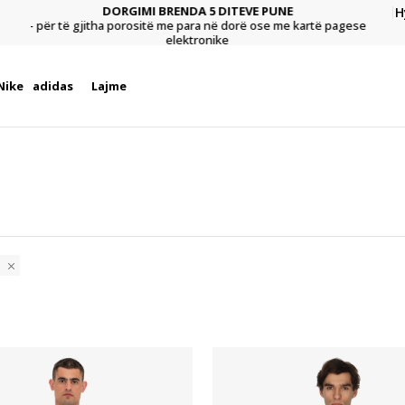
H
DY MËNYRAT E PAGESËS
agese
Pagu
- me para në dorë ose me kartë pagese elektronike.
Nike
adidas
Lajme