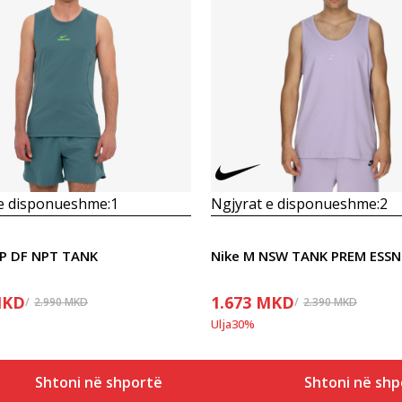
Krahasoni
Krahasoni
 e disponueshme:
1
Ngjyrat e disponueshme:
2
NP DF NPT TANK
KD
1.673
MKD
2.990
MKD
2.390
MKD
Ulja
30
%
Shtoni në shportë
Shtoni në shp