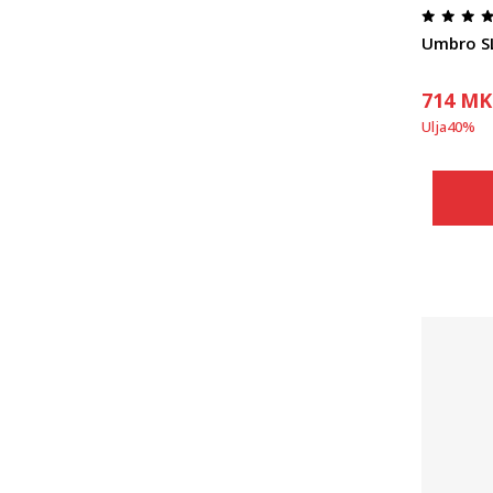
Umbro S
714
MK
Ulja
40
%