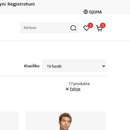
CLICK & COLLECT
yni
Regjistrohuni
ani me kartë online dhe bëni tërheqjen në dyqanin që ju
GJUHA
dëshironi të zgjidhni
0
0
Kërkoni
Klasifiko
17
produkte
Fshije