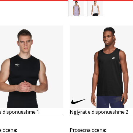
Krahasoni
Krahasoni
 e disponueshme:
1
Ngjyrat e disponueshme:
2
a ocena
:
Prosecna ocena
: