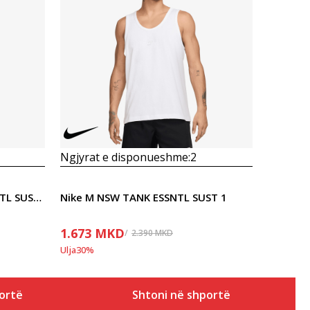
Krahasoni
Ngjyrat e disponueshme:
2
Nike M NSW TANK PREM ESSNTL SUST 1
Nike M NSW TANK ESSNTL SUST 1
1.673
MKD
2.390
MKD
Ulja
30
%
ortë
Shtoni në shportë