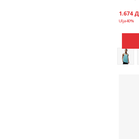
1.674
Д
Ulja
40
%