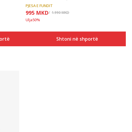
PJESA E FUNDIT
995
MKD
1.990
MKD
Ulja
50
%
ortë
Shtoni në shportë