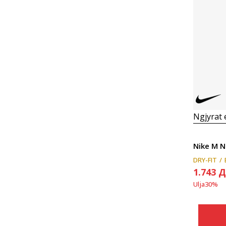
Ngjyrat
Nike M N
DRY-FIT
1.743
Д
Ulja
30
%