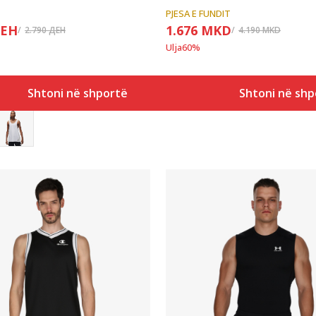
PJESA E FUNDIT
ЕН
1.676
MKD
2.790
ДЕН
4.190
MKD
Ulja
60
%
Shtoni në shportë
Shtoni në shp
Krahasoni
Krahasoni