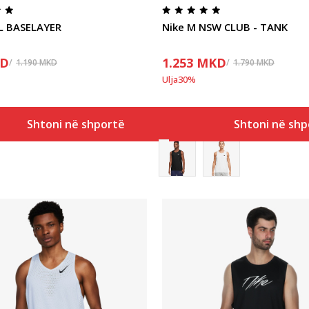
L BASELAYER
Nike M NSW CLUB - TANK
D
1.253
MKD
1.190
MKD
1.790
MKD
Ulja
30
%
Shtoni në shportë
Shtoni në shp
Krahasoni
Krahasoni