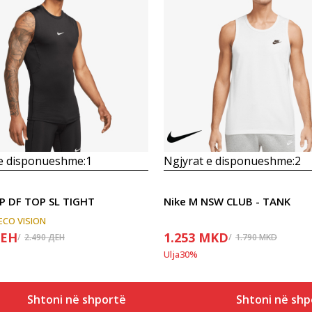
Krahasoni
Krahasoni
 e disponueshme:
1
Ngjyrat e disponueshme:
2
P DF TOP SL TIGHT
Nike M NSW CLUB - TANK
ECO VISION
ЕН
1.253
MKD
2.490
ДЕН
1.790
MKD
Ulja
30
%
Shtoni në shportë
Shtoni në shp