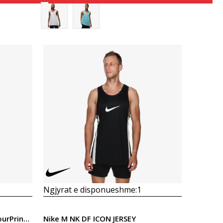
Krahasoni
Ngjyrat e disponueshme:
1
Under Armour UA Pjt Rk ArmourPrint Ftd Tk
Nike M NK DF ICON JERSEY