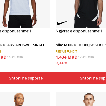
 e disponueshme:
1
Ngjyrat e disponueshme:
1
NK DFADV AROSWFT SINGLET
Nike M NK DF ICON JSY STRTF
N
PJESA E FUNDIT
KD
1.434
MKD
5.490
MKD
2.390
MKD
Ulja
40
%
Shtoni në shportë
Shtoni në shp