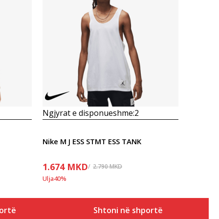
Krahasoni
Ngjyrat e disponueshme:
2
Nike M J ESS STMT ESS TANK
1.674
MKD
2.790
MKD
Ulja
40
%
ortë
Shtoni në shportë