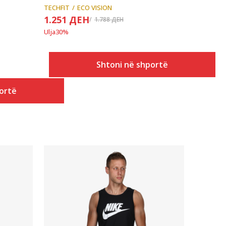
TECHFIT
ECO VISION
1.251
ДЕН
1.788
ДЕН
Ulja
30
%
Shtoni në shportë
ortë
Krahasoni