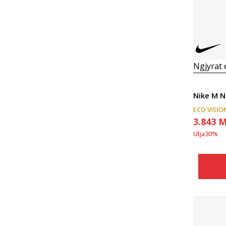
Ngjyrat
Nike M 
ECO VISIO
3.843
M
Ulja
30
%