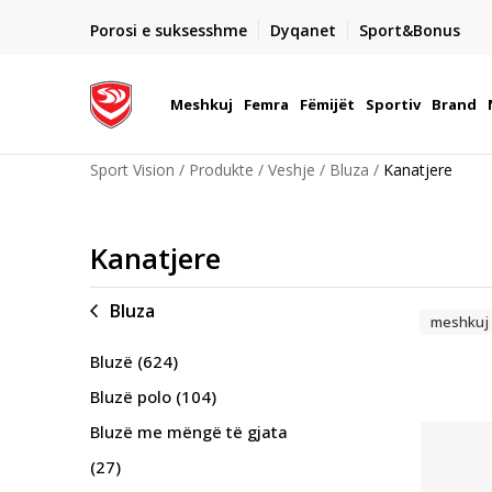
DORGIMI BRENDA 5 DITEVE PUNE
Porosi e suksesshme
Dyqanet
Sport&Bonus
22
- për të gjitha porositë me para në dorë ose me kartë p
elektronike
Meshkuj
Femra
Fëmijët
Sportiv
Brand
Sport Vision
Produkte
Veshje
Bluza
Kanatjere
Kanatjere
Bluza
meshkuj
Bluzë
(624)
Bluzë polo
(104)
Bluzë me mëngë të gjata
(27)