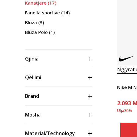
Kanatjere
(17)
Fanella sportive
(14)
Bluza
(3)
Bluza Polo
(1)
Gjinia
Ngjyrat
Qëllimi
Nike M 
Brand
2.093
M
Ulja
30
%
Mosha
Material/Technology