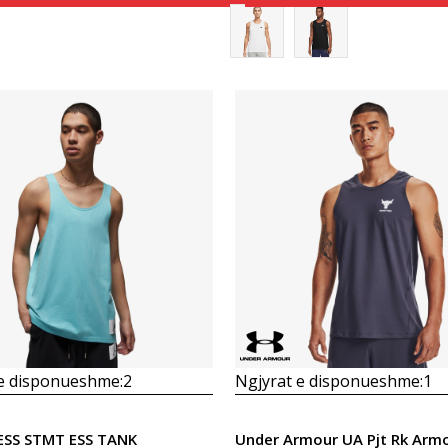
Krahasoni
Krahasoni
 e disponueshme:
2
Ngjyrat e disponueshme:
1
 ESS STMT ESS TANK