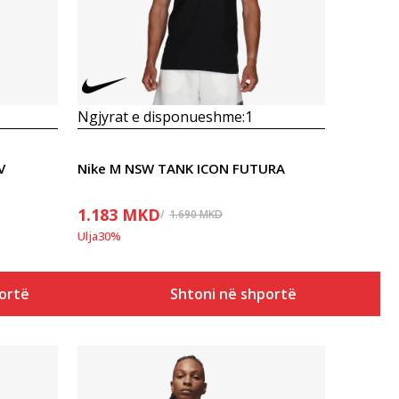
Ngjyrat e disponueshme:
1
V
Nike M NSW TANK ICON FUTURA
1.183
MKD
1.690
MKD
Ulja
30
%
ortë
Shtoni në shportë