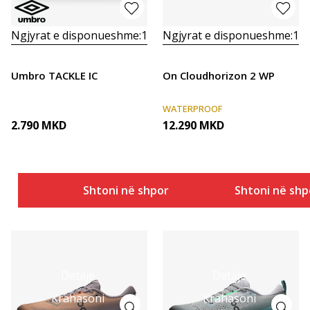
Ngjyrat e disponueshme:
1
Ngjyrat e disponueshme:
1
Umbro TACKLE IC
On Cloudhorizon 2 WP
WATERPROOF
2.790
MKD
12.290
MKD
Shtoni në shportë
Shtoni në shp
Detaje
Detaje
Krahasoni
Krahasoni