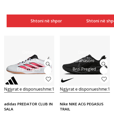
Shtoni në shportë
Shtoni në shp
Detaje
Detaje
Krahasoni
Krahasoni
Brzi Pregled
Brzi Pregled
Ngjyrat e disponueshme:
1
Ngjyrat e disponueshme:
1
adidas PREDATOR CLUB IN
Nike NIKE ACG PEGASUS
SALA
TRAIL