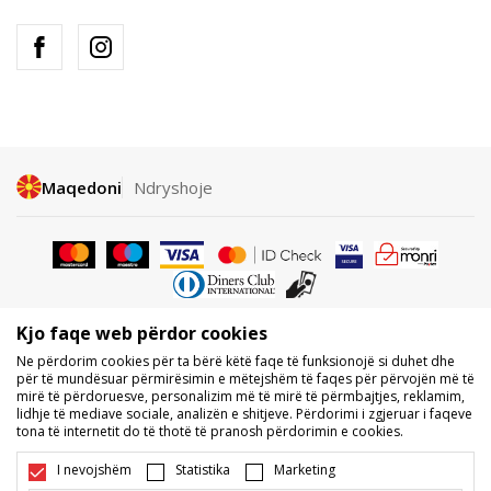
Maqedoni
Ndryshoje
Kjo faqe web përdor cookies
Nuk lejohet shkarkimi ose përdorimi i përmbajtjes nga faqet e internetit
Ne përdorim cookies për ta bërë këtë faqe të funksionojë si duhet dhe
të BDS.MK, pjesërisht ose tërësisht, dhe i referohet logove, markave
për të mundësuar përmirësimin e mëtejshëm të faqes për përvojën më të
tregtare, përmbajtjes komerciale, as caktimi i tyre palëve të treta,
mirë të përdoruesve, personalizim më të mirë të përmbajtjes, reklamim,
publikimi i tyre publikisht ose përdorimi i tyre për ndonjë për qëllime, pa
lidhje të mediave sociale, analizën e shitjeve. Përdorimi i zgjeruar i faqeve
pëlqimin me shkrim të BDS.MK DOOEL.
tona të internetit do të thotë të pranosh përdorimin e cookies.
Ne përpiqemi të jemi sa më të saktë në përshkrimin e produktit, foton
dhe vetë çmimin, por nuk mund të garantojmë që të gjitha informacionet
I nevojshëm
Statistika
Marketing
të jenë të plota dhe pa gabime. Të gjitha produktet e shfaqura në faqe