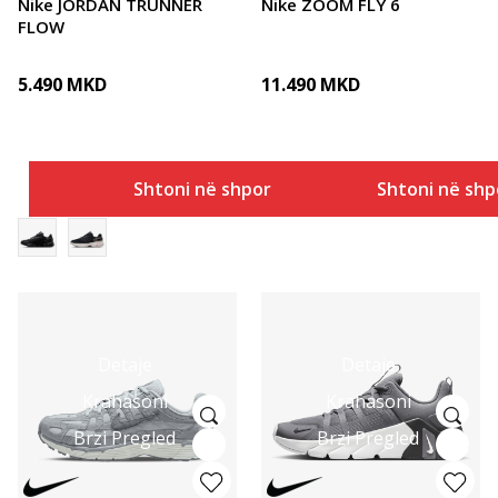
Nike JORDAN TRUNNER
Nike ZOOM FLY 6
FLOW
5.490
MKD
11.490
MKD
Shtoni në shportë
Shtoni në shp
Detaje
Detaje
Krahasoni
Krahasoni
Brzi Pregled
Brzi Pregled