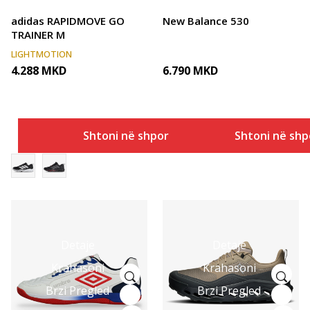
adidas RAPIDMOVE GO
New Balance 530
TRAINER M
LIGHTMOTION
4.288
MKD
6.790
MKD
Shtoni në shportë
Shtoni në shp
Detaje
Detaje
Krahasoni
Krahasoni
Brzi Pregled
Brzi Pregled