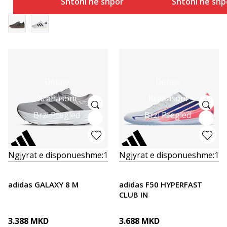
Shtoni në shportë
Shtoni në shp
Detaje
Detaje
Krahasoni
Krahasoni
Brzi Pregled
Brzi Pregled
Ngjyrat e disponueshme:
1
Ngjyrat e disponueshme:
1
adidas GALAXY 8 M
adidas F50 HYPERFAST
CLUB IN
3.388
MKD
3.688
MKD