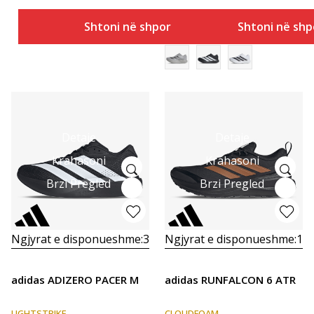
Shtoni në shportë
Shtoni në shp
Detaje
Detaje
Krahasoni
Krahasoni
Brzi Pregled
Brzi Pregled
Ngjyrat e disponueshme:
3
Ngjyrat e disponueshme:
1
adidas ADIZERO PACER M
adidas RUNFALCON 6 ATR
LIGHTSTRIKE
CLOUDFOAM