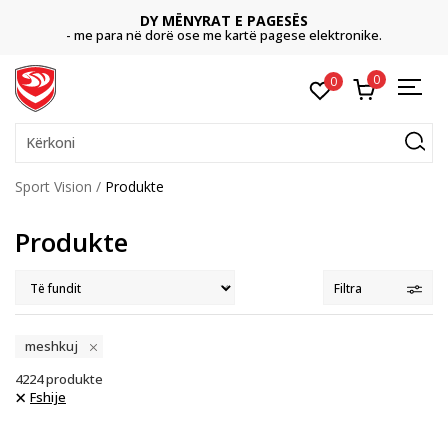
DY MËNYRAT E PAGESËS
- me para në dorë ose me kartë pagese elektronike.
0
0
Kërkoni
Sport Vision
Produkte
Produkte
Filtra
meshkuj
4224
produkte
Fshije