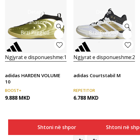
Detaje
Detaje
Krahasoni
Krahasoni
Brzi Pregled
Brzi Pregled
Ngjyrat e disponueshme:
1
Ngjyrat e disponueshme:
2
adidas HARDEN VOLUME
adidas Courtstabil M
10
BOOST+
REPETITOR
9.888
MKD
6.788
MKD
Shtoni në shportë
Shtoni në shp