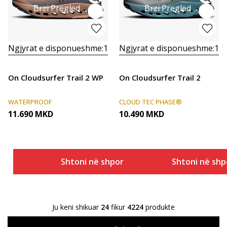
Brzi Pregled
Brzi Pregled
Ngjyrat e disponueshme:
1
Ngjyrat e disponueshme:
1
On Cloudsurfer Trail 2 WP
On Cloudsurfer Trail 2
WATERPROOF
CLOUD TEC PHASE®
11.690
MKD
10.490
MKD
Shtoni në shportë
Shtoni në shp
Ju keni shikuar
24
fikur
4224
produkte