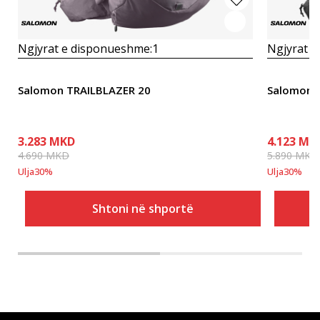
Ngjyrat e disponueshme:
1
Ngjyrat e
Salomon TRAILBLAZER 20
Salomon 
3.283
MKD
4.123
MK
4.690
MKD
5.890
MKD
Ulja
30
%
Ulja
30
%
Shtoni në shportë