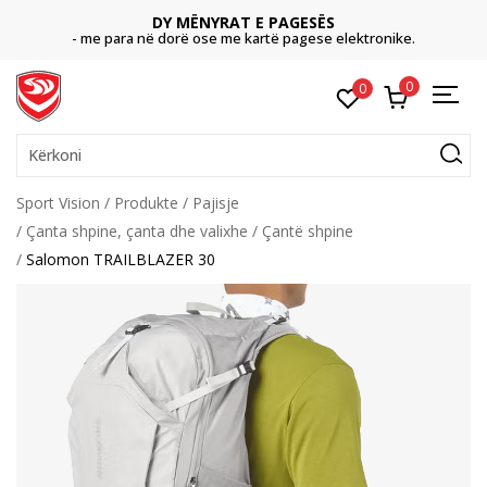
DY MËNYRAT E PAGESËS
- me para në dorë ose me kartë pagese elektronike.
0
0
Kërkoni
Sport Vision
Produkte
Pajisje
Çanta shpine, çanta dhe valixhe
Çantë shpine
Salomon TRAILBLAZER 30