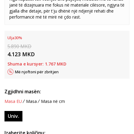
janë të dizajnuara me fokus në materiale cilësore, ngjyra të
gjalla dhe detaje, për t'ju dhënë një ndjenjë rehati dhe
performancë më të mirë në çdo rast.
Ulja
30
%
5.890
MKD
4.123
MKD
Shuma e kursyer:
1.767
MKD
Më njoftoni për zbritjen
Zgjidhni masën:
Masa EU
Masa
Masa në cm
Univ.
Izaberite količinu: