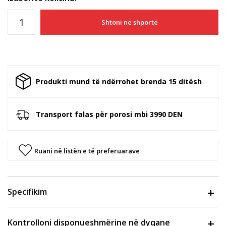
Shtoni në shportë
Produkti mund të ndërrohet brenda 15 ditësh
Transport falas për porosi mbi 3990 DEN
Ruani në listën e të preferuarave
Specifikim
Kontrolloni disponueshmërine në dyqane