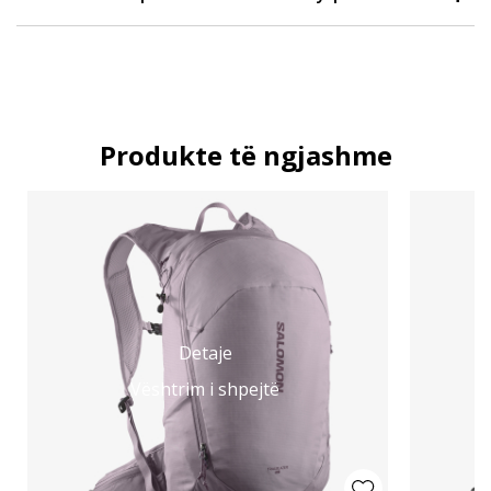
Produkte të ngjashme
Detaje
Vështrim i shpejtë