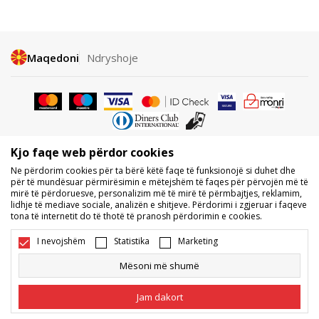
Maqedoni
Ndryshoje
Kjo faqe web përdor cookies
Nuk lejohet shkarkimi ose përdorimi i përmbajtjes nga faqet e internetit
Ne përdorim cookies për ta bërë këtë faqe të funksionojë si duhet dhe
të BDS.MK, pjesërisht ose tërësisht, dhe i referohet logove, markave
për të mundësuar përmirësimin e mëtejshëm të faqes për përvojën më të
tregtare, përmbajtjes komerciale, as caktimi i tyre palëve të treta,
mirë të përdoruesve, personalizim më të mirë të përmbajtjes, reklamim,
publikimi i tyre publikisht ose përdorimi i tyre për ndonjë për qëllime, pa
lidhje të mediave sociale, analizën e shitjeve. Përdorimi i zgjeruar i faqeve
pëlqimin me shkrim të BDS.MK DOOEL.
tona të internetit do të thotë të pranosh përdorimin e cookies.
Ne përpiqemi të jemi sa më të saktë në përshkrimin e produktit, foton
dhe vetë çmimin, por nuk mund të garantojmë që të gjitha informacionet
I nevojshëm
Statistika
Marketing
të jenë të plota dhe pa gabime. Të gjitha produktet e shfaqura në faqe
janë pjesë e ofertës sonë, por nuk kuptohet që ato duhet të jenë të
Mësoni më shumë
disponueshme gjatë gjithë kohës. Disponueshmërinë e produkteve mund
ta kontrolloni edhe në numrin e telefonit 02 3055 222.
Jam dakort
©2026
www.sportvision.mk
, Duke krijuar
NB SOFT
. Të gjitha të drejtat e
rezervuara.