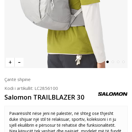
Çantë shpine
Kodi i artikullit:
LC2856100
Salomon TRAILBLAZER 30
Pavarësisht nëse jeni në palestër, në shteg ose thjesht
duke shijuar një stil të relaksuar, sportiv, koleksioni i ri ju
sjell ekuilibrin e përsosur të rehatisë dhe funksionalitetit.
Nga këpucët tek veshjet dhe pajisjet, modelet më të fundit