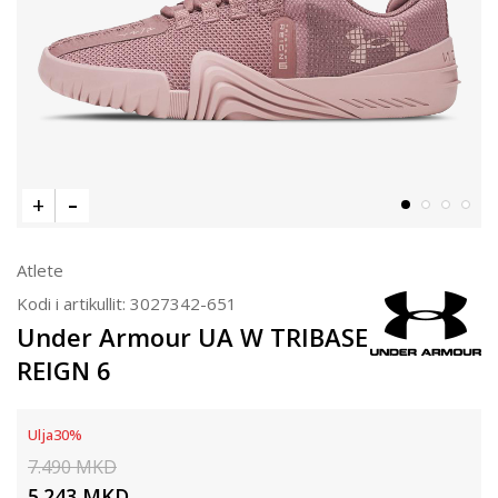
Atlete
Kodi i artikullit:
3027342-651
Under Armour UA W TRIBASE
REIGN 6
Ulja
30
%
7.490
MKD
5.243
MKD