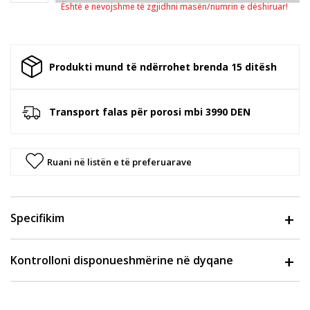
Është e nevojshme të zgjidhni masën/numrin e dëshiruar!
Produkti mund të ndërrohet brenda 15 ditësh
Transport falas për porosi mbi 3990 DEN
Ruani në listën e të preferuarave
Specifikim
Kontrolloni disponueshmërine në dyqane