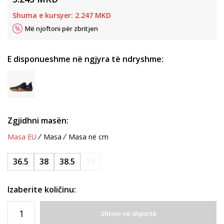
Shuma e kursyer:
2.247
MKD
Më njoftoni për zbritjen
E disponueshme në ngjyra të ndryshme:
Zgjidhni masën:
Masa EU
Masa
Masa në cm
36.5
38
38.5
39
Izaberite količinu:
Shtoni në shportë