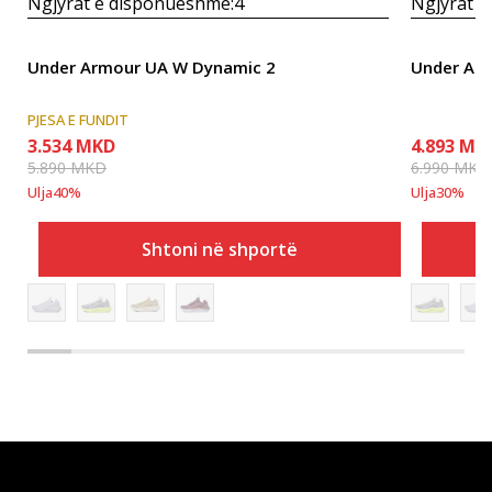
Ngjyrat e disponueshme:
4
Ngjyrat e
Under Armour UA W Dynamic 2
Under Ar
PJESA E FUNDIT
3.534
MKD
4.893
MK
5.890
MKD
6.990
MKD
Ulja
40
%
Ulja
30
%
Shtoni në shportë