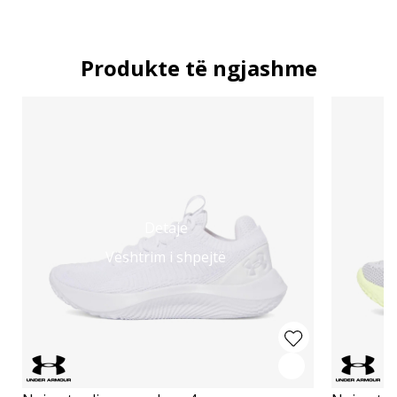
Produkte të ngjashme
Detaje
Vështrim i shpejtë