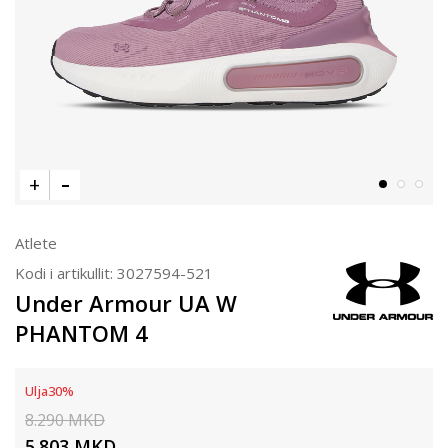
Atlete
Kodi i artikullit:
3027594-521
Under Armour UA W
PHANTOM 4
Ulja
30
%
8.290
MKD
5.803
MKD