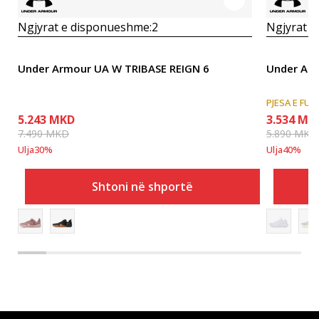
Ngjyrat e disponueshme:
2
Ngjyrat e
Under Armour UA W TRIBASE REIGN 6
Under Ar
PJESA E FUN
5.243
MKD
3.534
MK
7.490
MKD
5.890
MKD
Ulja
30
%
Ulja
40
%
Shtoni në shportë