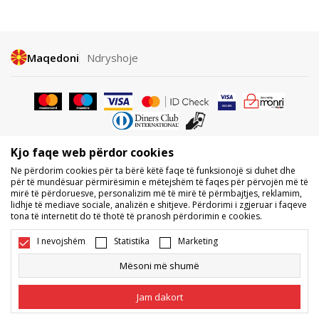
Maqedoni
Ndryshoje
Kjo faqe web përdor cookies
Nuk lejohet shkarkimi ose përdorimi i përmbajtjes nga faqet e internetit
Ne përdorim cookies për ta bërë këtë faqe të funksionojë si duhet dhe
të BDS.MK, pjesërisht ose tërësisht, dhe i referohet logove, markave
për të mundësuar përmirësimin e mëtejshëm të faqes për përvojën më të
tregtare, përmbajtjes komerciale, as caktimi i tyre palëve të treta,
mirë të përdoruesve, personalizim më të mirë të përmbajtjes, reklamim,
publikimi i tyre publikisht ose përdorimi i tyre për ndonjë për qëllime, pa
lidhje të mediave sociale, analizën e shitjeve. Përdorimi i zgjeruar i faqeve
pëlqimin me shkrim të BDS.MK DOOEL.
tona të internetit do të thotë të pranosh përdorimin e cookies.
Ne përpiqemi të jemi sa më të saktë në përshkrimin e produktit, foton
dhe vetë çmimin, por nuk mund të garantojmë që të gjitha informacionet
I nevojshëm
Statistika
Marketing
të jenë të plota dhe pa gabime. Të gjitha produktet e shfaqura në faqe
janë pjesë e ofertës sonë, por nuk kuptohet që ato duhet të jenë të
Mësoni më shumë
disponueshme gjatë gjithë kohës. Disponueshmërinë e produkteve mund
ta kontrolloni edhe në numrin e telefonit 02 3055 222.
Jam dakort
©2026
www.sportvision.mk
, Duke krijuar
NB SOFT
. Të gjitha të drejtat e
rezervuara.