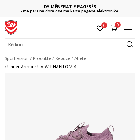
DY MËNYRAT E PAGESËS
- me para në dorë ose me kartë pagese elektronike.
0
0
Kërkoni
Sport Vision
Produkte
Këpucë
Atlete
Under Armour UA W PHANTOM 4