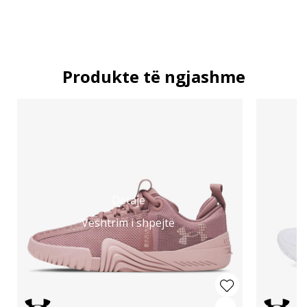
Produkte të ngjashme
Detaje
Vështrim i shpejtë