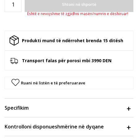
Shtoni në shportë
Është e nevojshme të zgjidhni masën/numrin e dëshiruar!
Produkti mund të ndërrohet brenda 15 ditësh
Transport falas për porosi mbi 3990 DEN
Ruani në listën e të preferuarave
Specifikim
Kontrolloni disponueshmërine në dyqane