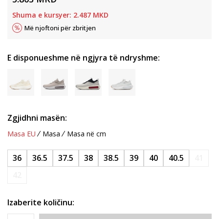
Shuma e kursyer:
2.487
MKD
Më njoftoni për zbritjen
E disponueshme në ngjyra të ndryshme:
Zgjidhni masën:
Masa EU
Masa
Masa në cm
36
36.5
37.5
38
38.5
39
40
40.5
41
42
Izaberite količinu: