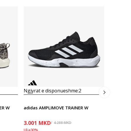
Ngjyrat 
Prosecna
adidas A
PJESA E FU
2.632
M
Ulja
40
%
Ngjyrat e disponueshme:
2
ER W
adidas AMPLIMOVE TRAINER W
3.001
MKD
4.288
MKD
Ulja
30
%