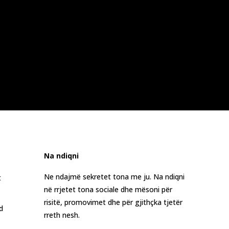
Na ndiqni
Ne ndajmë sekretet tona me ju. Na ndiqni
t
në rrjetet tona sociale dhe mësoni për
risitë, promovimet dhe për gjithçka tjetër
d
rreth nesh.