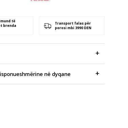
 mund të
Transport falas për
t brenda
porosi mbi 3990 DEN
disponueshmërine në dyqane