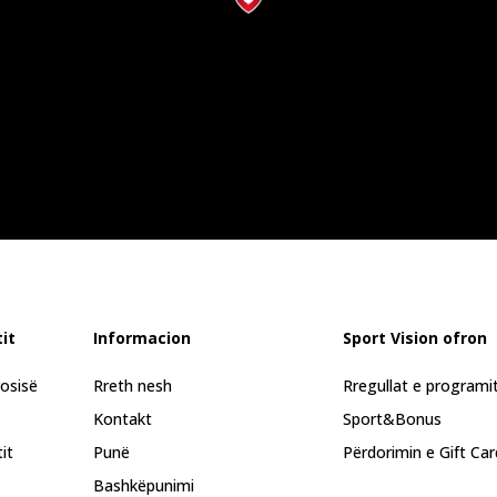
it
Informacion
Sport Vision ofron
rosisë
Rreth nesh
Rregullat e programi
Kontakt
Sport&Bonus
it
Punë
Përdorimin e Gift Car
Bashkëpunimi