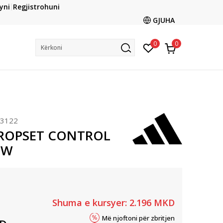
CLICK & COLLECT
yni
Regjistrohuni
ani me kartë online dhe bëni tërheqjen në dyqanin që ju
GJUHA
dëshironi të zgjidhni
0
0
Kërkoni
S3122
DROPSET CONTROL
 W
Shuma e kursyer:
2.196
MKD
Më njoftoni për zbritjen