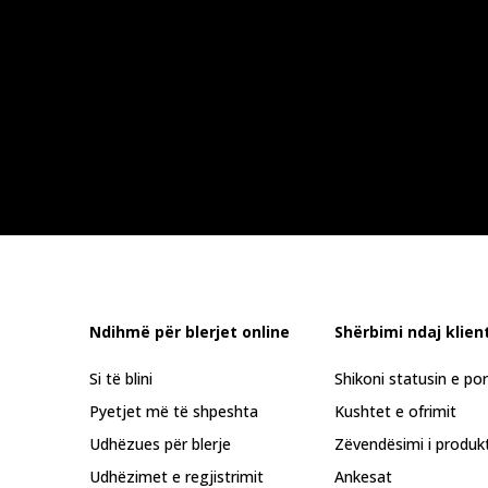
Ndihmë për blerjet online
Shërbimi ndaj klient
Si të blini
Shikoni statusin e po
Pyetjet më të shpeshta
Kushtet e ofrimit
Udhëzues për blerje
Zëvendësimi i produkt
Udhëzimet e regjistrimit
Ankesat