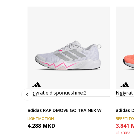
Ngjyrat e disponueshme:
2
Ngjyrat
adidas RAPIDMOVE GO TRAINER W
LIGHTMOTION
REPETIT
4.288
MKD
3.841
Ulja
30
%