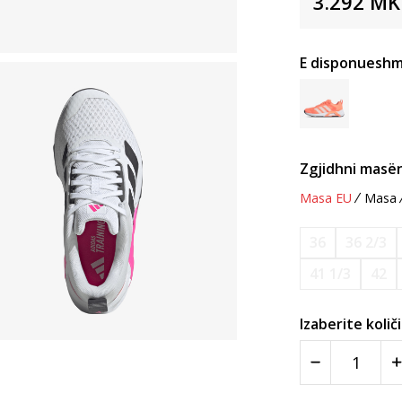
3.292
MK
E disponueshm
Zgjidhni masën
Masa EU
Masa
36
36 2/3
41 1/3
42
Izaberite količ