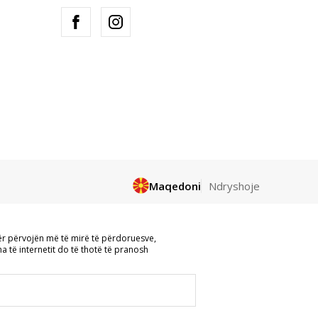
Maqedoni
Ndryshoje
 referohet logove, markave tregtare,
ër përvojën më të mirë të përdoruesve,
 për qëllime, pa pëlqimin me shkrim të
a të internetit do të thotë të pranosh
të gjitha informacionet të jenë të plota
në të disponueshme gjatë gjithë kohës.
55 222.
a.