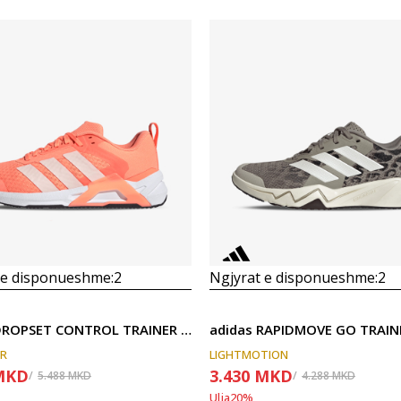
 e disponueshme:
2
Ngjyrat e disponueshme:
2
adidas DROPSET CONTROL TRAINER W
adidas RAPIDMOVE GO TRAIN
OR
LIGHTMOTION
MKD
3.430
MKD
5.488
MKD
4.288
MKD
Ulja
20
%