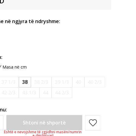
D
e në ngjyra të ndryshme:
:
Masa në cm
37 1/3
38
38 2/3
39 1/3
40
40 2/3
42 2/3
43 1/3
44
44 2/3
inu:
Shtoni në shportë
Është e nevojshme të zgjidhni masën/numrin
e dëshiruar!