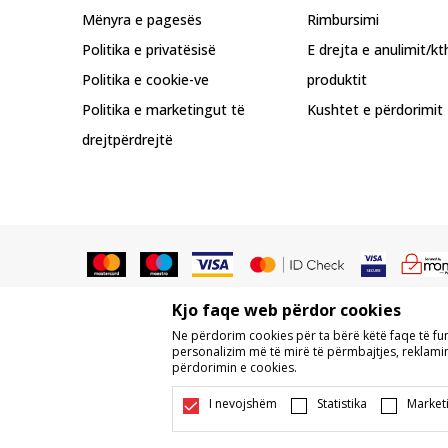
Mënyra e pagesës
Rimbursimi
Politika e privatësisë
E drejta e anulimit/kt
Politika e cookie-ve
produktit
Politika e marketingut të
Kushtet e përdorimit
drejtpërdrejtë
Kjo faqe web përdor cookies
Nuk lejohet shkarkimi ose përdorimi
Ne përdorim cookies për ta bërë këtë faqe të f
përmbajtjes komerciale, as caktimi i 
personalizim më të mirë të përmbajtjes, reklamim,
përdorimin e cookies.
Ne përpiqemi të jemi sa më të saktë në 
dhe pa gabime. Të gjitha produktet e 
I nevojshëm
Statistika
Market
Dispon
©