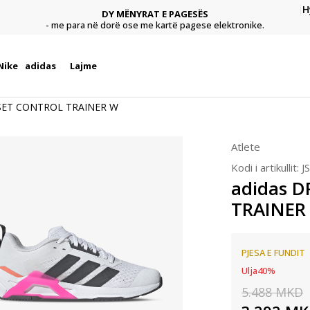
H
DY MËNYRAT E PAGESËS
agese
Pagu
- me para në dorë ose me kartë pagese elektronike.
Nike
adidas
Lajme
SET CONTROL TRAINER W
Atlete
Kodi i artikullit:
J
adidas 
TRAINER
PJESA E FUNDIT
Ulja
40
%
5.488
MKD