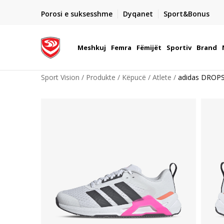
DORGIMI BRENDA 5 DITEVE PUNE
Porosi e suksesshme
Dyqanet
Sport&Bonus
22
- për të gjitha porositë me para në dorë ose me kartë p
elektronike
Meshkuj
Femra
Fëmijët
Sportiv
Brand
Sport Vision
Produkte
Këpucë
Atlete
adidas DROP