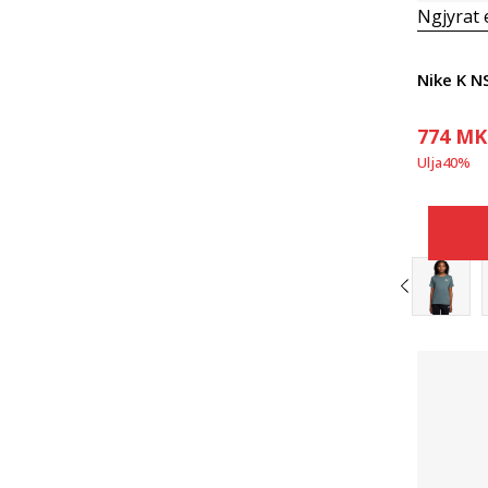
Ngjyrat
Nike K 
774
MK
Ulja
40
%