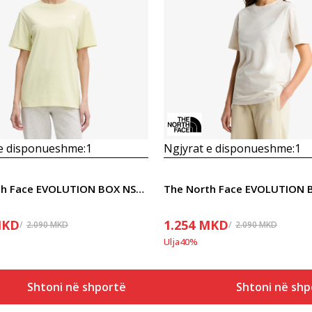
Krahasoni
Krahasoni
 e disponueshme:
1
Ngjyrat e disponueshme:
1
The North Face EVOLUTION BOX NSE REGULAR SHORT SLEEVE
KD
1.254
MKD
2.090
MKD
2.090
MKD
Ulja
40
%
Shtoni në shportë
Shtoni në shp