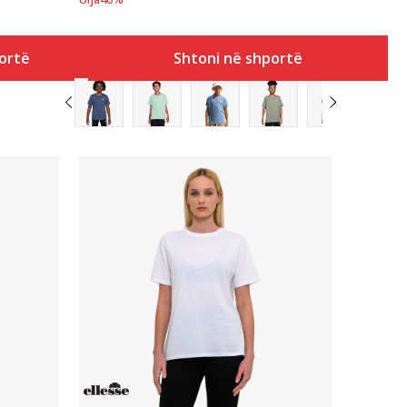
ortë
Shtoni në shportë
Krahasoni