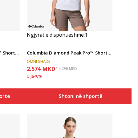
Ngjyrat e disponueshme:
1
Columbia Diamond Peak Pro™ Short Sleeve
Columbia Diamond Peak Pro™ Short Sleeve
OMNI SHADE
2.574
MKD
4.290
MKD
Ulja
40
%
ortë
Shtoni në shportë