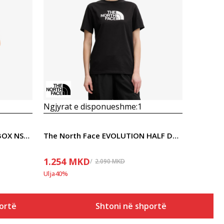
Krahasoni
Ngjyrat e disponueshme:
1
The North Face EVOLUTION BOX NSE REGULAR SHORT SLEEVE
The North Face EVOLUTION HALF DOME RELAXED SHORT
1.254
MKD
2.090
MKD
Ulja
40
%
ortë
Shtoni në shportë