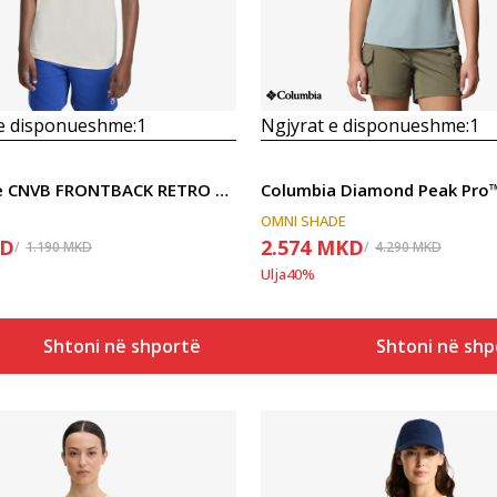
 e disponueshme:
1
Ngjyrat e disponueshme:
1
Converse CNVB FRONTBACK RETRO SNKR TEE
OMNI SHADE
D
2.574
MKD
1.190
MKD
4.290
MKD
Ulja
40
%
Shtoni në shportë
Shtoni në shp