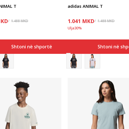
ANIMAL T
adidas ANIMAL T
KD
1.041
MKD
1.488
MKD
1.488
MKD
Ulja
30
%
Shtoni në shportë
Shtoni në shp
Krahasoni
Krahasoni