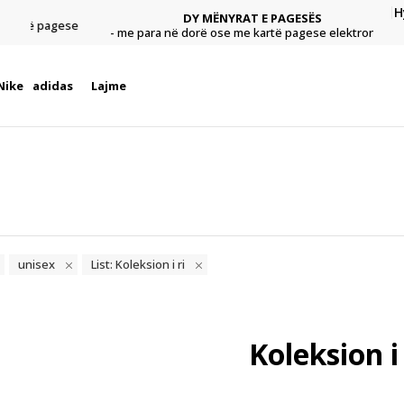
H
DY MËNYRAT E PAGESËS
agese
Pagu
- me para në dorë ose me kartë pagese elektronike.
Nike
adidas
Lajme
unisex
List: Koleksion i ri
Koleksion i 