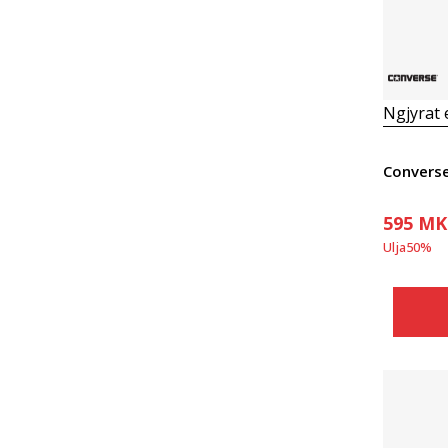
Ngjyrat
595
MK
Ulja
50
%