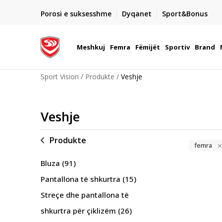
DORGIMI BRENDA 5 DITEVE PUNE
Porosi e suksesshme
Dyqanet
Sport&Bonus
22
- për të gjitha porositë me para në dorë ose me kartë p
elektronike
Meshkuj
Femra
Fëmijët
Sportiv
Brand
Sport Vision
Produkte
Veshje
Veshje
Produkte
femra
Bluza
(91)
Pantallona të shkurtra
(15)
Streçe dhe pantallona të
shkurtra për çiklizëm
(26)