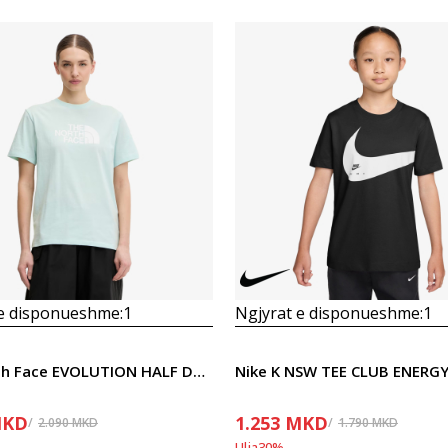
Krahasoni
Krahasoni
 e disponueshme:
1
Ngjyrat e disponueshme:
1
The North Face EVOLUTION HALF DOME RELAXED SHORT
Nike K NSW TEE CLUB ENERGY
KD
1.253
MKD
2.090
MKD
1.790
MKD
Ulja
30
%