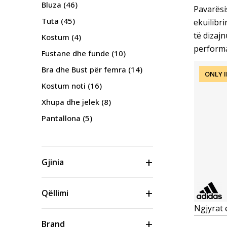
Bluza
(46)
Pavarësis
Tuta
(45)
ekuilibri
të dizajn
Kostum
(4)
performa
Fustane dhe funde
(10)
Bra dhe Bust për femra
(14)
ONLY I
Kostum noti
(16)
Xhupa dhe jelek
(8)
Pantallona
(5)
Gjinia
Qëllimi
Ngjyrat
Brand