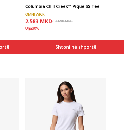
Columbia Chill Creek™ Pique SS Tee
OMNI WICK
2.583
MKD
3.690
MKD
Ulja
30
%
ortë
Shtoni në shportë
Krahasoni