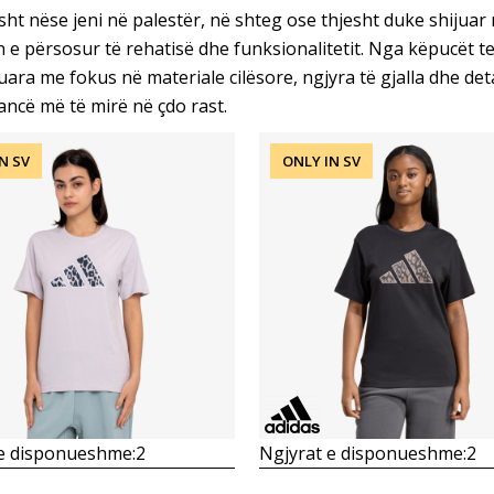
ht nëse jeni në palestër, në shteg ose thjesht duke shijuar një 
n e përsosur të rehatisë dhe funksionalitetit. Nga këpucët te
uara me fokus në materiale cilësore, ngjyra të gjalla dhe det
ncë më të mirë në çdo rast.
N SV
ONLY IN SV
Krahasoni
Krahasoni
 e disponueshme:
2
Ngjyrat e disponueshme:
2