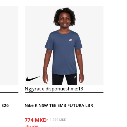
Krahasoni
Ngjyrat e disponueshme:
13
 S26
Nike K NSW TEE EMB FUTURA LBR
774
MKD
1.290
MKD
Ulja
40
%