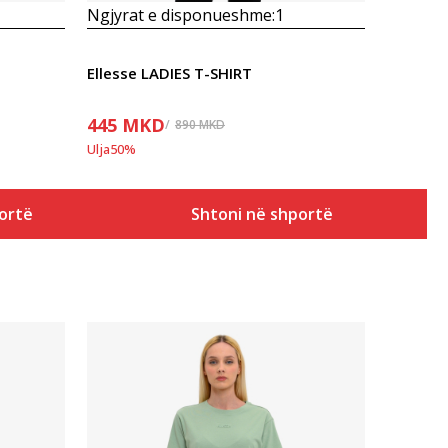
Ngjyrat e disponueshme:
1
Ellesse LADIES T-SHIRT
445
MKD
890
MKD
Ulja
50
%
ortë
Shtoni në shportë