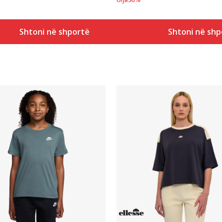
Shtoni në shportë
Shtoni në shp
Krahasoni
Krahasoni