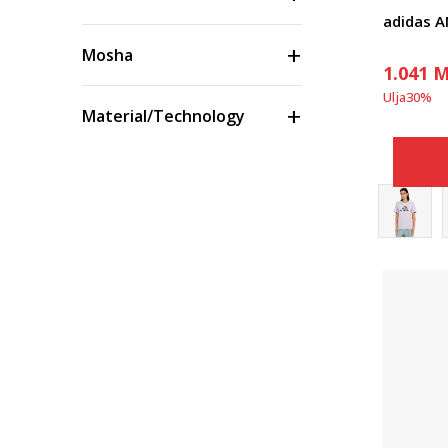
adidas 
Mosha
1.041
M
Ulja
30
%
Material/Technology
Ngjyra
Masa
Çmimi