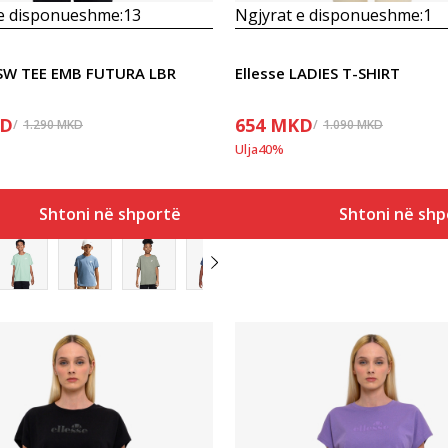
 e disponueshme:
13
Ngjyrat e disponueshme:
1
NSW TEE EMB FUTURA LBR
Ellesse LADIES T-SHIRT
D
654
MKD
1.290
MKD
1.090
MKD
Ulja
40
%
Shtoni në shportë
Shtoni në shp