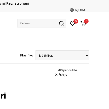
CLICK & COLLECT
yni
Regjistrohuni
ani me kartë online dhe bëni tërheqjen në dyqanin që ju
GJUHA
dëshironi të zgjidhni
0
0
Kërkoni
Klasifiko
280
produkte
Fshije
ri