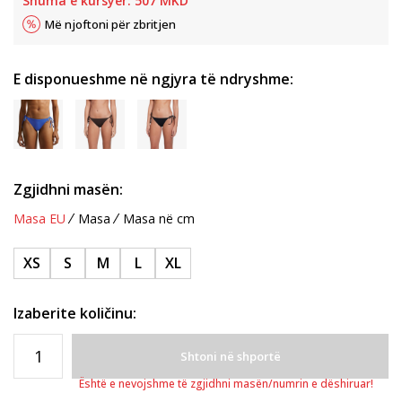
Shuma e kursyer:
507
MKD
Më njoftoni për zbritjen
E disponueshme në ngjyra të ndryshme:
Zgjidhni masën:
Masa EU
Masa
Masa në cm
XS
S
M
L
XL
Izaberite količinu:
Shtoni në shportë
Është e nevojshme të zgjidhni masën/numrin e dëshiruar!