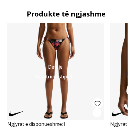
Produkte të ngjashme
Detaje
Vështrim i shpejtë
Ngjyrat e disponueshme:
1
Ngjyrat e