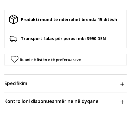
Produkti mund të ndërrohet brenda 15 ditësh
Transport falas për porosi mbi 3990 DEN
Ruani në listën e të preferuarave
Specifikim
Kontrolloni disponueshmërine në dyqane