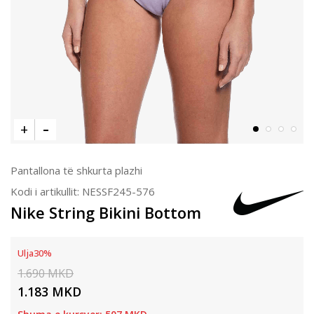
Pantallona të shkurta plazhi
Kodi i artikullit:
NESSF245-576
Nike String Bikini Bottom
Ulja
30
%
1.690
MKD
1.183
MKD