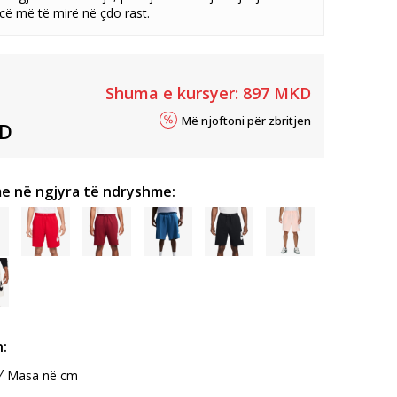
ë më të mirë në çdo rast.
Shuma e kursyer:
897
MKD
Më njoftoni për zbritjen
D
e në ngjyra të ndryshme:
:
Masa në cm