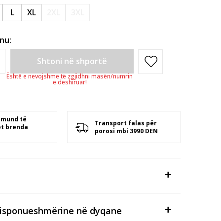
L
XL
2XL
3XL
inu:
Shtoni në shportë
Është e nevojshme të zgjidhni masën/numrin
e dëshiruar!
 mund të
Transport falas për
t brenda
porosi mbi 3990 DEN
disponueshmërine në dyqane