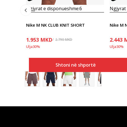
Ngjyrat e disponueshme:
6
Ngjyrat
Nike M NK CLUB KNIT SHORT
1.953
MKD
2.443
2.790
MKD
Ulja
30
%
Ulja
30
%
Shtoni në shportë