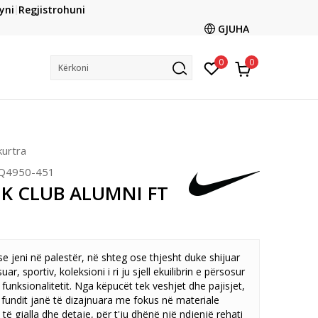
CLICK & COLLECT
yni
Regjistrohuni
ani me kartë online dhe bëni tërheqjen në dyqanin që ju
GJUHA
dëshironi të zgjidhni
0
0
Kërkoni
kurtra
Q4950-451
NK CLUB ALUMNI FT
e jeni në palestër, në shteg ose thjesht duke shijuar
suar, sportiv, koleksioni i ri ju sjell ekuilibrin e përsosur
 funksionalitetit. Nga këpucët tek veshjet dhe pajisjet,
fundit janë të dizajnuara me fokus në materiale
 të gjalla dhe detaje, për t'ju dhënë një ndjenjë rehati