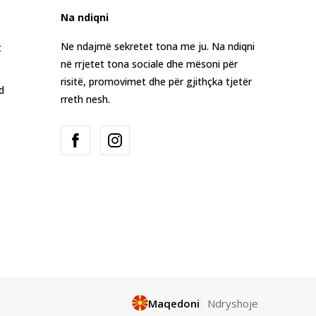
Na ndiqni
Ne ndajmë sekretet tona me ju. Na ndiqni
t
në rrjetet tona sociale dhe mësoni për
risitë, promovimet dhe për gjithçka tjetër
d
rreth nesh.
Maqedoni
Ndryshoje