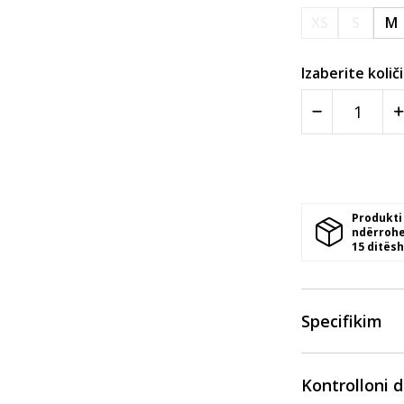
XS
S
M
Izaberite količ
Produkti
ndërrohe
15 ditësh
Specifikim
Kontrolloni 