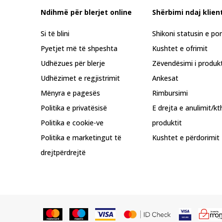
Ndihmë për blerjet online
Shërbimi ndaj klient
Si të blini
Shikoni statusin e po
Pyetjet më të shpeshta
Kushtet e ofrimit
Udhëzues për blerje
Zëvendësimi i produkt
Udhëzimet e regjistrimit
Ankesat
Mënyra e pagesës
Rimbursimi
Politika e privatësisë
E drejta e anulimit/kt
Politika e cookie-ve
produktit
Politika e marketingut të
Kushtet e përdorimit
drejtpërdrejtë