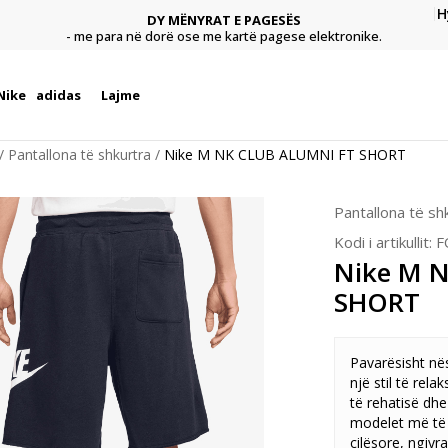
H
DY MËNYRAT E PAGESËS
agese
Pagu
- me para në dorë ose me kartë pagese elektronike.
Nike
adidas
Lajme
Pantallona të shkurtra
Nike M NK CLUB ALUMNI FT SHORT
Pantallona të sh
Kodi i artikullit:
F
Nike M 
SHORT
Pavarësisht nës
një stil të relak
të rehatisë dhe
modelet më të 
cilësore, ngjyra