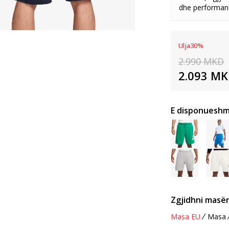
dhe performanc
Ulja
30
%
2.990
MKD
2.093
MK
E disponueshm
Zgjidhni masën
Masa EU
Masa