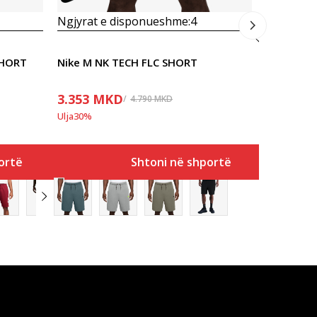
Ngjyrat e disponueshme:
4
SHORT
Nike M NK TECH FLC SHORT
3.353
MKD
4.790
MKD
Ulja
30
%
ortë
Shtoni në shportë