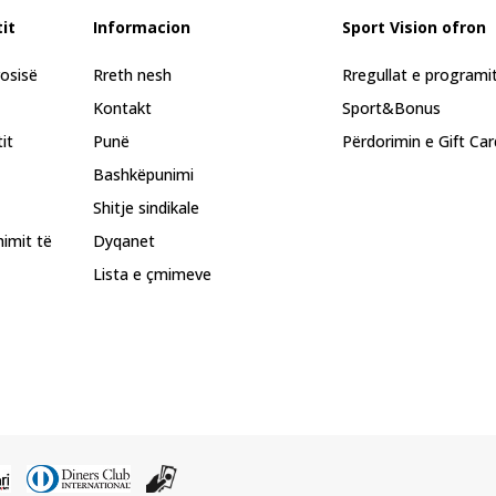
it
Informacion
Sport Vision ofron
rosisë
Rreth nesh
Rregullat e programi
Kontakt
Sport&Bonus
it
Punë
Përdorimin e Gift Car
Bashkëpunimi
Shitje sindikale
himit të
Dyqanet
Lista e çmimeve