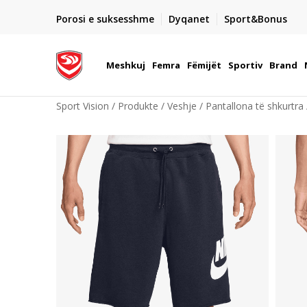
DORGIMI BRENDA 5 DITEVE PUNE
Porosi e suksesshme
Dyqanet
Sport&Bonus
22
- për të gjitha porositë me para në dorë ose me kartë p
elektronike
Meshkuj
Femra
Fëmijët
Sportiv
Brand
Sport Vision
Produkte
Veshje
Pantallona të shkurtra