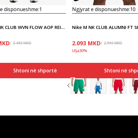
 e disponueshme:
1
Ngjyrat e disponueshme:
10
Nike M NK CLUB WVN FLOW AOP REISSUE
Nike M NK CLUB ALUMNI FT 
MKD
2.093
MKD
3.490
MKD
2.990
MKD
Ulja
30
%
Shtoni në shportë
Shtoni në shp