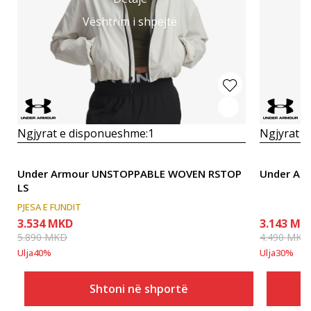
Vështrim i shpejtë
Ngjyrat e disponueshme:
1
Ngjyrat e
Under Armour UNSTOPPABLE WOVEN RSTOP
Under Ar
LS
PJESA E FUNDIT
3.534
MKD
3.143
MK
5.890
MKD
4.490
MKD
Ulja
40
%
Ulja
30
%
Shtoni në shportë