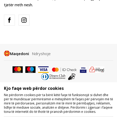
tjetër rreth nesh.
Maqedoni
Ndryshoje
Kjo faqe web përdor cookies
Nuk lejohet shkarkimi ose përdorimi i përmbajtjes nga faqet e internetit
Ne përdorim cookies për ta bërë këtë faqe të funksionojë si duhet dhe
të BDS.MK, pjesërisht ose tërësisht, dhe i referohet logove, markave
për të mundësuar përmirësimin e mëtejshëm të faqes për përvojën më të
tregtare, përmbajtjes komerciale, as caktimi i tyre palëve të treta,
mirë të përdoruesve, personalizim më të mirë të përmbajtjes, reklamim,
publikimi i tyre publikisht ose përdorimi i tyre për ndonjë për qëllime, pa
lidhje të mediave sociale, analizën e shitjeve. Përdorimi i zgjeruar i faqeve
pëlqimin me shkrim të BDS.MK DOOEL.
tona të internetit do të thotë të pranosh përdorimin e cookies.
Ne përpiqemi të jemi sa më të saktë në përshkrimin e produktit, foton