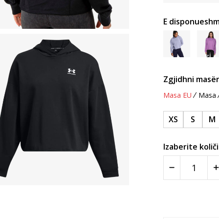
E disponueshm
Zgjidhni masën
Masa EU
Masa
XS
S
M
Izaberite količ