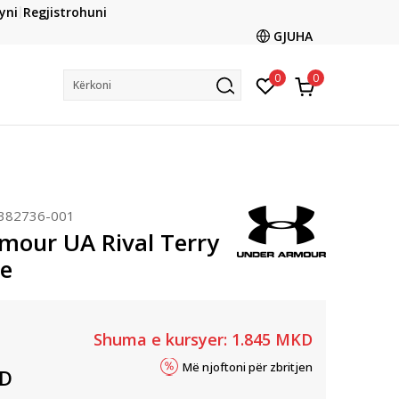
CLICK & COLLECT
yni
Regjistrohuni
ani me kartë online dhe bëni tërheqjen në dyqanin që ju
GJUHA
dëshironi të zgjidhni
0
0
Kërkoni
382736-001
mour UA Rival Terry
e
Shuma e kursyer:
1.845
MKD
Më njoftoni për zbritjen
D