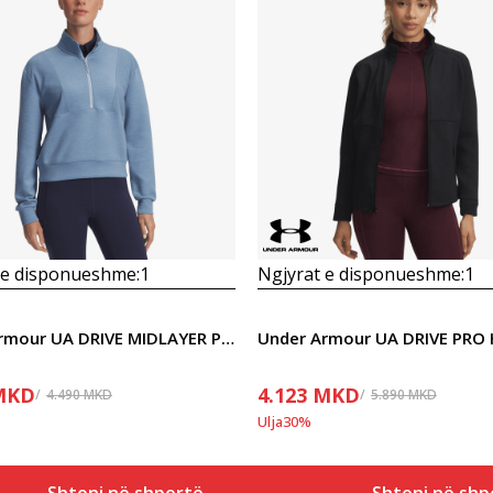
 e disponueshme:
1
Ngjyrat e disponueshme:
1
Under Armour UA DRIVE MIDLAYER PULLOVER
MKD
4.123
MKD
4.490
MKD
5.890
MKD
Ulja
30
%