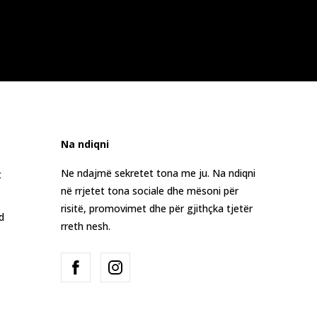
Na ndiqni
Ne ndajmë sekretet tona me ju. Na ndiqni
t
në rrjetet tona sociale dhe mësoni për
risitë, promovimet dhe për gjithçka tjetër
d
rreth nesh.