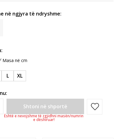
e në ngjyra të ndryshme:
:
Masa në cm
L
XL
inu:
Shtoni në shportë
Është e nevojshme të zgjidhni masën/numrin
e dëshiruar!