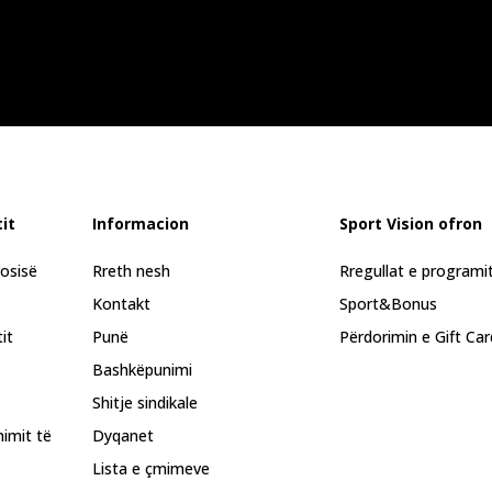
it
Informacion
Sport Vision ofron
rosisë
Rreth nesh
Rregullat e programi
Kontakt
Sport&Bonus
it
Punë
Përdorimin e Gift Car
Bashkëpunimi
Shitje sindikale
himit të
Dyqanet
Lista e çmimeve