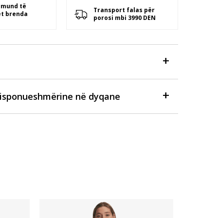
 mund të
Transport falas për
t brenda
porosi mbi 3990 DEN
disponueshmërine në dyqane