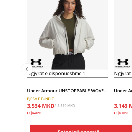
Ngjyrat e disponueshme:
1
Ngjyrat
Under Armour UNSTOPPABLE WOVEN RSTOP LS
PJESA E FUNDIT
3.534
MKD
3.143
5.890
MKD
Ulja
40
%
Ulja
30
%