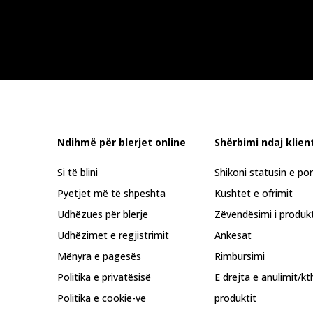
Ndihmë për blerjet online
Shërbimi ndaj klient
Si të blini
Shikoni statusin e po
Pyetjet më të shpeshta
Kushtet e ofrimit
Udhëzues për blerje
Zëvendësimi i produkt
Udhëzimet e regjistrimit
Ankesat
Mënyra e pagesës
Rimbursimi
Politika e privatësisë
E drejta e anulimit/kt
Politika e cookie-ve
produktit