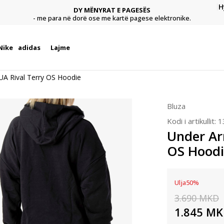
H
DY MËNYRAT E PAGESËS
agese
Pagu
- me para në dorë ose me kartë pagese elektronike.
Nike
adidas
Lajme
A Rival Terry OS Hoodie
Bluza
Kodi i artikullit:
1
Under Ar
OS Hoodi
Ulja
50
%
3.690
MKD
1.845
MK