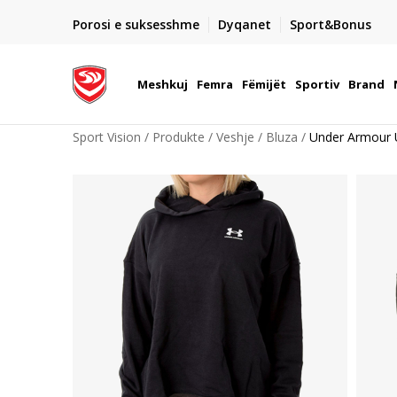
DORGIMI BRENDA 5 DITEVE PUNE
Porosi e suksesshme
Dyqanet
Sport&Bonus
22
- për të gjitha porositë me para në dorë ose me kartë p
elektronike
Meshkuj
Femra
Fëmijët
Sportiv
Brand
Sport Vision
Produkte
Veshje
Bluza
Under Armour U