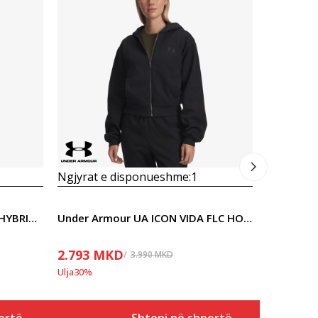
Ngjyrat 
2.443
M
Ulja
30
%
Ngjyrat e disponueshme:
1
Under Armour UA DRIVE PRO HYBRID FZ
Under Armour UA ICON VIDA FLC HOODIE
2.793
MKD
3.990
MKD
Ulja
30
%