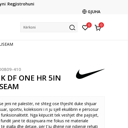
CLICK & COLLECT
yni
Regjistrohuni
ani me kartë online dhe bëni tërheqjen në dyqanin që ju
GJUHA
dëshironi të zgjidhni
0
0
Kërkoni
 USEAM
O0809-410
NK DF ONE HR 5IN
USEAM
e jeni në palestër, në shteg ose thjesht duke shijuar
suar, sportiv, koleksioni i ri ju sjell ekuilibrin e përsosur
 funksionalitetit. Nga këpucët tek veshjet dhe pajisjet,
fundit janë të dizajnuara me fokus në materiale
 të gjalla dhe detaje, për t'ju dhënë një ndjenjë rehati