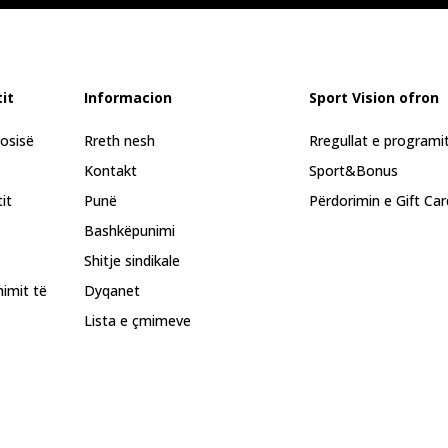
it
Informacion
Sport Vision ofron
rosisë
Rreth nesh
Rregullat e programi
Kontakt
Sport&Bonus
it
Punë
Përdorimin e Gift Car
Bashkëpunimi
Shitje sindikale
himit të
Dyqanet
Lista e çmimeve