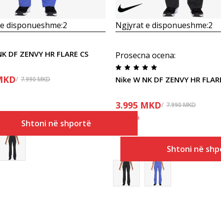
 e disponueshme:
2
Ngjyrat e disponueshme:
2
NK DF ZENVY HR FLARE CS
Prosecna ocena
:
MKD
Nike W NK DF ZENVY HR FLAR
7.990
MKD
3.995
MKD
7.990
MKD
Ulja
50
%
Shtoni në shportë
Shtoni në shp