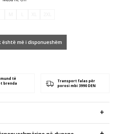
S
M
L
XL
2XL
k është më i disponueshëm
 mund të
Transport falas për
t brenda
porosi mbi 3990 DEN