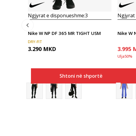
Ngjyrat e disponueshme:
3
Ngjyrat
Nike W NP DF 365 MR TIGHT USM
Nike W 
DRY-FIT
3.290
MKD
3.995
Ulja
50
%
Shtoni në shportë