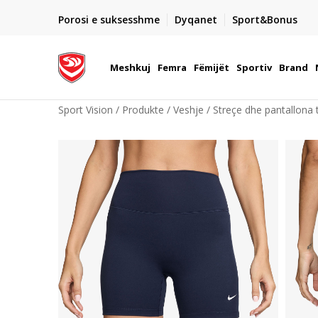
DORGIMI BRENDA 5 DITEVE PUNE
Porosi e suksesshme
Dyqanet
Sport&Bonus
22
- për të gjitha porositë me para në dorë ose me kartë p
elektronike
Meshkuj
Femra
Fëmijët
Sportiv
Brand
Sport Vision
Produkte
Veshje
Streçe dhe pantallona t