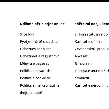
Ndihmë për blerjet online
Shërbimi ndaj klient
Si të blini
Shikoni statusin e po
Pyetjet më të shpeshta
Kushtet e ofrimit
Udhëzues për blerje
Zëvendësimi i produkt
Udhëzimet e regjistrimit
Ankesat
Mënyra e pagesës
Rimbursimi
Politika e privatësisë
E drejta e anulimit/kt
Politika e cookie-ve
produktit
Politika e marketingut të
Kushtet e përdorimit
drejtpërdrejtë