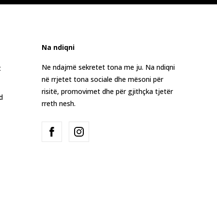
Na ndiqni
Ne ndajmë sekretet tona me ju. Na ndiqni
t
në rrjetet tona sociale dhe mësoni për
risitë, promovimet dhe për gjithçka tjetër
d
rreth nesh.