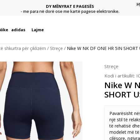
H
DY MËNYRAT E PAGESËS
agese
Pagu
- me para në dorë ose me kartë pagese elektronike.
Nike
adidas
Lajme
ë shkurtra për çiklizëm
Streçe
Nike W NK DF ONE HR 5IN SHORT
Streçe
Kodi i artikullit:
I
Nike W 
SHORT 
Pavarësisht nës
një stil të relak
të rehatisë dhe
modelet më të 
cilësore, ngjyra