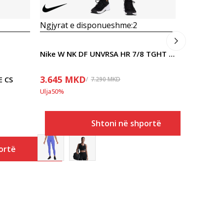
Ngjyrat e disponueshme:
2
Nike W NK DF UNVRSA HR 7/8 TGHT PKT
3.645
MKD
E CS
7.290
MKD
Ulja
50
%
Shtoni në shportë
ortë