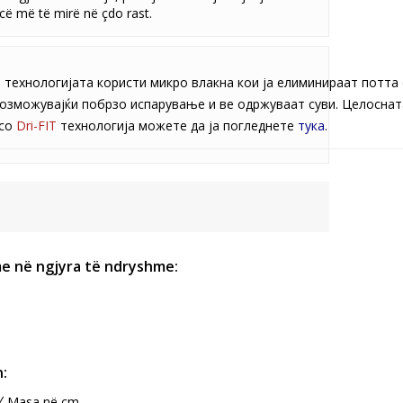
ë më të mirë në çdo rast.
T
технологијата користи микро влакна кои ја елиминираат потта
озможувајќи побрзо испарување и ве одржуваат суви. Целоснат
со
Dri-FIT
технологија можете да ја погледнете
тука
.
e në ngjyra të ndryshme:
:
Masa në cm