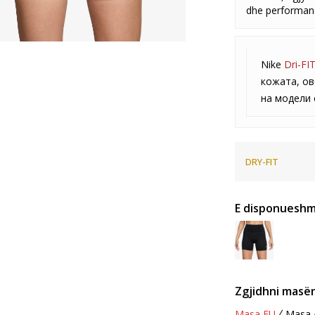
dhe performanc
Nike
Dri-FI
кожата, ов
на модели 
DRY-FIT
E disponueshm
Zgjidhni masën
Masa EU
Masa