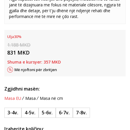
janë të dizajnuara me fokus në materiale cilësore, ngjyra të
gjalla dhe detaje, për t'ju dhënë një ndjenjë rehati dhe
performancë më të mirë në çdo rast.
Ulja
30
%
1.188
MKD
831
MKD
Shuma e kursyer:
357
MKD
Më njoftoni për zbritjen
Zgjidhni masën:
Masa EU
Masa
Masa në cm
3-4v.
4-5v.
5-6v.
6-7v.
7-8v.
Izaberite količinu: