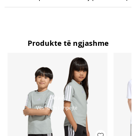
Produkte të ngjashme
Detaje
Vështrim i shpejtë