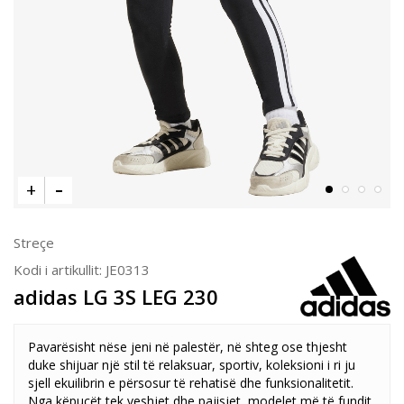
Streçe
Kodi i artikullit:
JE0313
adidas LG 3S LEG 230
Pavarësisht nëse jeni në palestër, në shteg ose thjesht
duke shijuar një stil të relaksuar, sportiv, koleksioni i ri ju
sjell ekuilibrin e përsosur të rehatisë dhe funksionalitetit.
Nga këpucët tek veshjet dhe pajisjet, modelet më të fundit