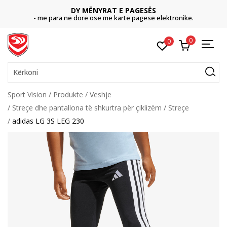
DY MËNYRAT E PAGESËS
- me para në dorë ose me kartë pagese elektronike.
0
0
Kërkoni
Sport Vision
Produkte
Veshje
Streçe dhe pantallona të shkurtra për çiklizëm
Streçe
adidas LG 3S LEG 230