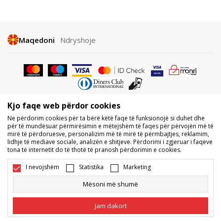
Maqedoni
Ndryshoje
Kjo faqe web përdor cookies
Nuk lejohet shkarkimi ose përdorimi i përmbajtjes nga faqet e internetit
Ne përdorim cookies për ta bërë këtë faqe të funksionojë si duhet dhe
të BDS.MK, pjesërisht ose tërësisht, dhe i referohet logove, markave
për të mundësuar përmirësimin e mëtejshëm të faqes për përvojën më të
tregtare, përmbajtjes komerciale, as caktimi i tyre palëve të treta,
mirë të përdoruesve, personalizim më të mirë të përmbajtjes, reklamim,
publikimi i tyre publikisht ose përdorimi i tyre për ndonjë për qëllime, pa
lidhje të mediave sociale, analizën e shitjeve. Përdorimi i zgjeruar i faqeve
pëlqimin me shkrim të BDS.MK DOOEL.
tona të internetit do të thotë të pranosh përdorimin e cookies.
Ne përpiqemi të jemi sa më të saktë në përshkrimin e produktit, foton
dhe vetë çmimin, por nuk mund të garantojmë që të gjitha informacionet
I nevojshëm
Statistika
Marketing
të jenë të plota dhe pa gabime. Të gjitha produktet e shfaqura në faqe
janë pjesë e ofertës sonë, por nuk kuptohet që ato duhet të jenë të
Mësoni më shumë
disponueshme gjatë gjithë kohës. Disponueshmërinë e produkteve mund
ta kontrolloni edhe në numrin e telefonit 02 3055 222.
Jam dakort
©2026
www.sportvision.mk
, Duke krijuar
NB SOFT
. Të gjitha të drejtat e
rezervuara.