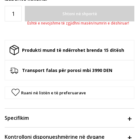
Shtoni në shportë
Është e nevojshme të zgjidhni masën/numrin e dëshiruar!
Produkti mund të ndërrohet brenda 15 ditësh
Transport falas për porosi mbi 3990 DEN
Ruani në listën e të preferuarave
Specifikim
Kontrolloni disponueshmërine në dyqane