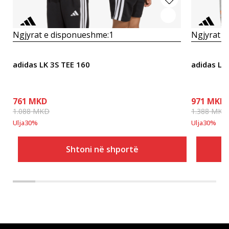
Ngjyrat e disponueshme:
1
Ngjyrat e
adidas LK 3S TEE 160
adidas LK
761
MKD
971
MKD
1.088
MKD
1.388
MKD
Ulja
30
%
Ulja
30
%
Shtoni në shportë