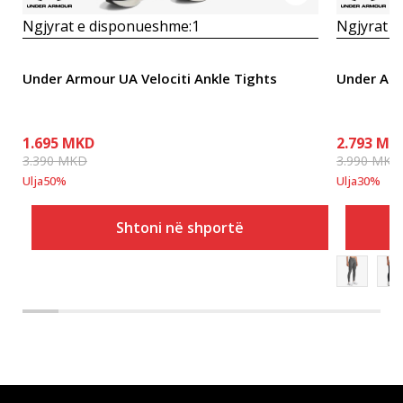
Ngjyrat e disponueshme:
1
Ngjyrat e
Under Armour UA Velociti Ankle Tights
Under Arm
1.695
MKD
2.793
MK
3.390
MKD
3.990
MKD
Ulja
50
%
Ulja
30
%
Shtoni në shportë