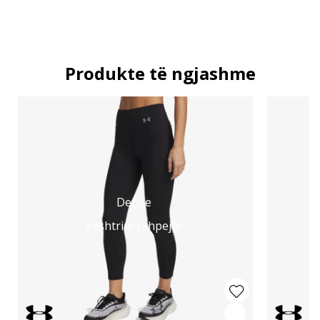
Produkte të ngjashme
Detaje
Vështrim i shpejtë