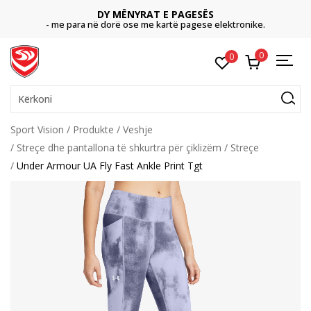
DY MËNYRAT E PAGESËS
- me para në dorë ose me kartë pagese elektronike.
0
0
Kërkoni
Sport Vision
Produkte
Veshje
Streçe dhe pantallona të shkurtra për çiklizëm
Streçe
Under Armour UA Fly Fast Ankle Print Tgt