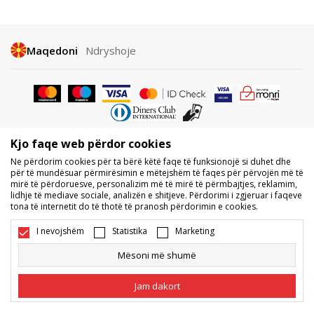
Maqedoni
Ndryshoje
Kjo faqe web përdor cookies
Nuk lejohet shkarkimi ose përdorimi i përmbajtjes nga faqet e internetit
Ne përdorim cookies për ta bërë këtë faqe të funksionojë si duhet dhe
të BDS.MK, pjesërisht ose tërësisht, dhe i referohet logove, markave
për të mundësuar përmirësimin e mëtejshëm të faqes për përvojën më të
tregtare, përmbajtjes komerciale, as caktimi i tyre palëve të treta,
mirë të përdoruesve, personalizim më të mirë të përmbajtjes, reklamim,
publikimi i tyre publikisht ose përdorimi i tyre për ndonjë për qëllime, pa
lidhje të mediave sociale, analizën e shitjeve. Përdorimi i zgjeruar i faqeve
pëlqimin me shkrim të BDS.MK DOOEL.
tona të internetit do të thotë të pranosh përdorimin e cookies.
Ne përpiqemi të jemi sa më të saktë në përshkrimin e produktit, foton
dhe vetë çmimin, por nuk mund të garantojmë që të gjitha informacionet
I nevojshëm
Statistika
Marketing
të jenë të plota dhe pa gabime. Të gjitha produktet e shfaqura në faqe
janë pjesë e ofertës sonë, por nuk kuptohet që ato duhet të jenë të
Mësoni më shumë
disponueshme gjatë gjithë kohës. Disponueshmërinë e produkteve mund
ta kontrolloni edhe në numrin e telefonit 02 3055 222.
Jam dakort
©2026
www.sportvision.mk
, Duke krijuar
NB SOFT
. Të gjitha të drejtat e
rezervuara.