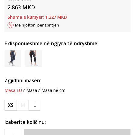
2.863
MKD
Shuma e kursyer:
1.227
MKD
Më njoftoni për zbritjen
E disponueshme në ngjyra të ndryshme:
Zgjidhni masën:
Masa EU
Masa
Masa në cm
XS
M
L
Izaberite količinu: