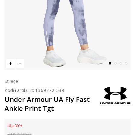
Streçe
Kodi i artikullit:
1369772-539
Under Armour UA Fly Fast
Ankle Print Tgt
Ulja
30
%
4.090
MKD