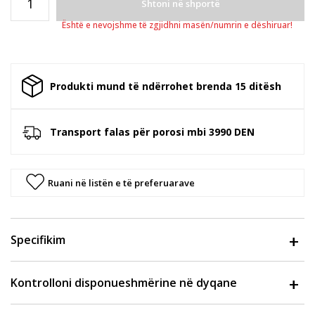
Shtoni në shportë
Është e nevojshme të zgjidhni masën/numrin e dëshiruar!
Produkti mund të ndërrohet brenda 15 ditësh
Transport falas për porosi mbi 3990 DEN
Ruani në listën e të preferuarave
Specifikim
Kontrolloni disponueshmërine në dyqane