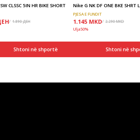
NSW CLSSC 5IN HR BIKE SHORT
PJESA E FUNDIT
ДЕН
1.145
MKD
1.890
ДЕН
2.290
MKD
Ulja
50
%
Shtoni në shportë
Shtoni në shp