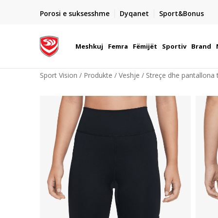
DORGIMI BRENDA 5 DITEVE PUNE
Porosi e suksesshme
Dyqanet
Sport&Bonus
22
- për të gjitha porositë me para në dorë ose me kartë p
elektronike
Meshkuj
Femra
Fëmijët
Sportiv
Brand
Sport Vision
Produkte
Veshje
Streçe dhe pantallona t