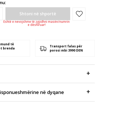
inu:
Shtoni në shportë
Është e nevojshme të zgjidhni masën/numrin
e dëshiruar!
 mund të
Transport falas për
t brenda
porosi mbi 3990 DEN
disponueshmërine në dyqane