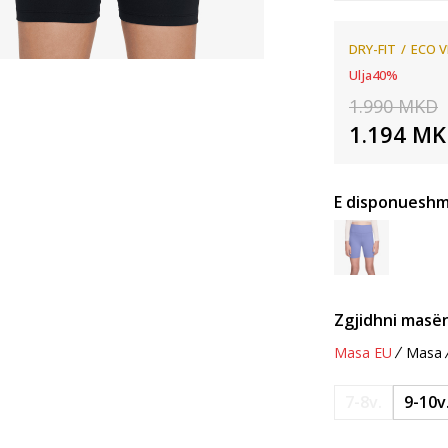
DRY-FIT
ECO V
Ulja
40
%
1.990
MKD
1.194
MK
E disponueshm
Zgjidhni masën
Masa EU
Masa
7-8v.
9-10v