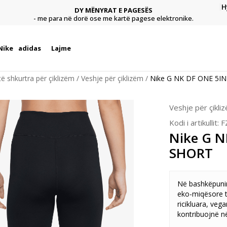
H
DY MËNYRAT E PAGESËS
agese
Pagu
- me para në dorë ose me kartë pagese elektronike.
Nike
adidas
Lajme
ë shkurtra për çiklizëm
Veshje për çiklizëm
Nike G NK DF ONE 5I
Veshje për çikli
Kodi i artikullit:
F
Nike G N
SHORT
Në bashkëpunim
eko-miqësore t
ricikluara, veg
kontribuojnë në