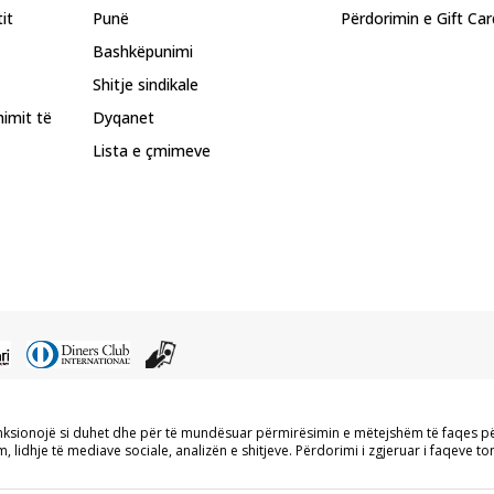
it
Punë
Përdorimin e Gift Car
Bashkëpunimi
Shitje sindikale
himit të
Dyqanet
Lista e çmimeve
 i përmbajtjes nga faqet e internetit të BDS.MK, pjesërisht ose tërësisht, dhe i
unksionojë si duhet dhe për të mundësuar përmirësimin e mëtejshëm të faqes p
tyre palëve të treta, publikimi i tyre publikisht ose përdorimi i tyre për ndonjë
 lidhje të mediave sociale, analizën e shitjeve. Përdorimi i zgjeruar i faqeve ton
BDS.MK DOOEL.
përshkrimin e produktit, foton dhe vetë çmimin, por nuk mund të garantojmë që 
shfaqura në faqe janë pjesë e ofertës sonë, por nuk kuptohet që ato duhet të je