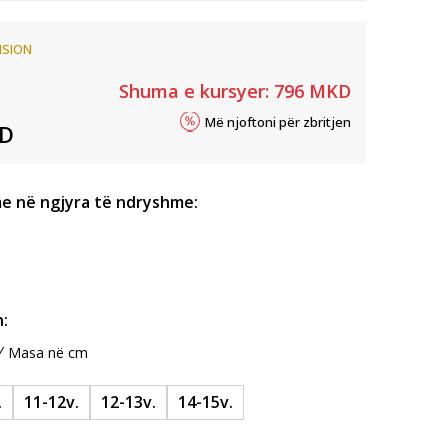
ISION
Shuma e kursyer:
796
MKD
Më njoftoni për zbritjen
D
e në ngjyra të ndryshme:
:
Masa në cm
.
11-12v.
12-13v.
14-15v.