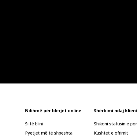
Ndihmë për blerjet online
Shërbimi ndaj klient
Si të blini
Shikoni statusin e po
Pyetjet më të shpeshta
Kushtet e ofrimit