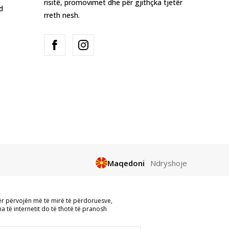
risitë, promovimet dhe për gjithçka tjetër
d
rreth nesh.
Maqedoni
Ndryshoje
 referohet logove, markave tregtare,
ër përvojën më të mirë të përdoruesve,
 për qëllime, pa pëlqimin me shkrim të
a të internetit do të thotë të pranosh
të gjitha informacionet të jenë të plota
në të disponueshme gjatë gjithë kohës.