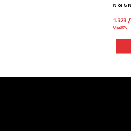
Nike G 
1.323
Ulja
30
%