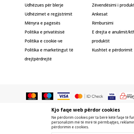
Udhëzues për blerje
Zëvendësimi i produkt
Udhëzimet e regjistrimit
Ankesat
Mënyra e pagesës
Rimbursimi
Politika e privatësisë
E drejta e anulimit/kt
Politika e cookie-ve
produktit
Politika e marketingut të
Kushtet e përdorimit
drejtpërdrejtë
Kjo faqe web përdor cookies
Nuk lejohet shkarkimi ose përdorimi
Ne përdorim cookies për ta bërë këtë faqe të f
përmbajtjes komerciale, as caktimi i 
personalizim më të mirë të përmbajtjes, reklamim,
përdorimin e cookies.
Ne përpiqemi të jemi sa më të saktë në 
dhe pa gabime. Të gjitha produktet e 