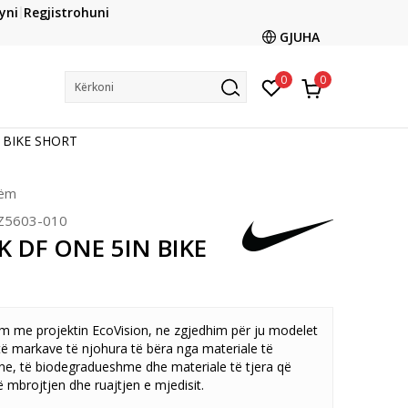
CLICK & COLLECT
yni
Regjistrohuni
ani me kartë online dhe bëni tërheqjen në dyqanin që ju
GJUHA
dëshironi të zgjidhni
0
0
Kërkoni
N BIKE SHORT
zëm
Z5603-010
K DF ONE 5IN BIKE
 me projektin EcoVision, ne zgjedhim për ju modelet
ë markave të njohura të bëra nga materiale të
ane, të biodegradueshme dhe materiale të tjera që
 mbrojtjen dhe ruajtjen e mjedisit.