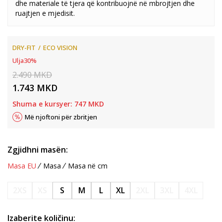
dhe materiale të tjera që kontribuojnë në mbrojtjen dhe
ruajtjen e mjedisit.
DRY-FIT
ECO VISION
Ulja
30
%
2.490
MKD
1.743
MKD
Shuma e kursyer:
747
MKD
Më njoftoni për zbritjen
Zgjidhni masën:
Masa EU
Masa
Masa në cm
2XS
XS
S
M
L
XL
2XL
3XL
4XL
Izaberite količinu: