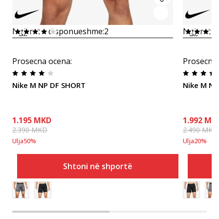
Ngjyrat e disponueshme:
2
Ngjyrat e
Prosecna ocena
:
Prosecna
Nike M NP DF SHORT
Nike M N
1.195
MKD
1.992
MK
2.390
MKD
2.490
MKD
Ulja
50
%
Ulja
20
%
Shtoni në shportë