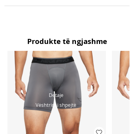
Produkte të ngjashme
Detaje
Vështrim i shpejtë