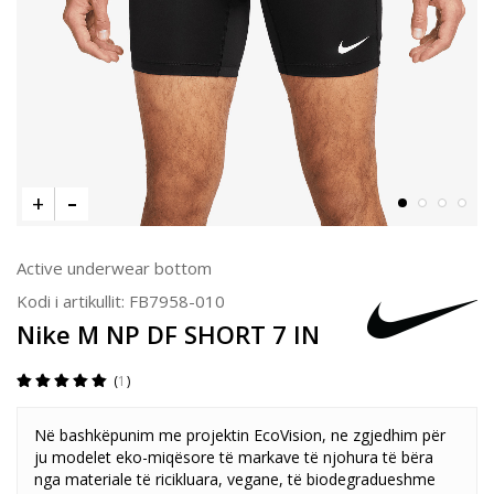
Active underwear bottom
Kodi i artikullit:
FB7958-010
Nike M NP DF SHORT 7 IN
1
Në bashkëpunim me projektin EcoVision, ne zgjedhim për
ju modelet eko-miqësore të markave të njohura të bëra
nga materiale të ricikluara, vegane, të biodegradueshme