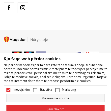
Maqedoni
Ndryshoje
Kjo faqe web përdor cookies
Ne përdorim cookies për ta bërë këtë faqe të funksionojë si duhet dhe
për të mundësuar përmirësimin e mëtejshëm të faqes për përvojën më të
mirë të përdoruesve, personalizim më të mirë të përmbajtjes, reklamim,
Nuk lejohet shkarkimi ose përdorimi i përmbajtjes nga faqet e internetit
lidhje të mediave sociale, analizën e shitjeve. Përdorimi i zgjeruar i faqeve
të BDS.MK, pjesërisht ose tërësisht, dhe i referohet logove, markave
tona të internetit do të thotë të pranosh përdorimin e cookies.
tregtare, përmbajtjes komerciale, as caktimi i tyre palëve të treta,
publikimi i tyre publikisht ose përdorimi i tyre për ndonjë për qëllime, pa
I nevojshëm
Statistika
Marketing
pëlqimin me shkrim të BDS.MK DOOEL.
Ne përpiqemi të jemi sa më të saktë në përshkrimin e produktit, foton
Mësoni më shumë
dhe vetë çmimin, por nuk mund të garantojmë që të gjitha informacionet
të jenë të plota dhe pa gabime. Të gjitha produktet e shfaqura në faqe
Jam dakort
janë pjesë e ofertës sonë, por nuk kuptohet që ato duhet të jenë të