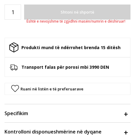
Shtoni në shportë
Është e nevojshme të zgjidhni masën/numrin e dëshiruar!
Produkti mund të ndërrohet brenda 15 ditësh
Transport falas për porosi mbi 3990 DEN
Ruani në listën e të preferuarave
Specifikim
Kontrolloni disponueshmërine në dyqane