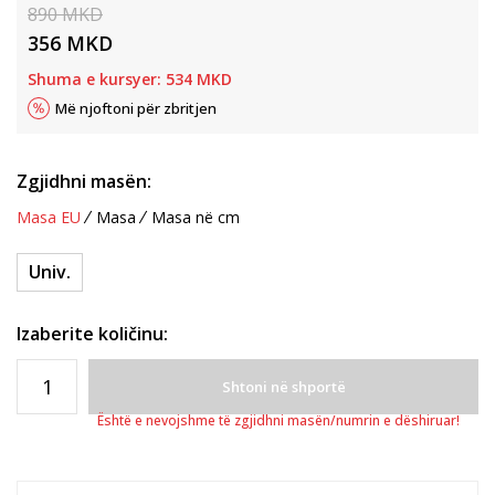
890
MKD
356
MKD
Shuma e kursyer:
534
MKD
Më njoftoni për zbritjen
Zgjidhni masën:
Masa EU
Masa
Masa në cm
Univ.
Izaberite količinu:
Shtoni në shportë
Është e nevojshme të zgjidhni masën/numrin e dëshiruar!