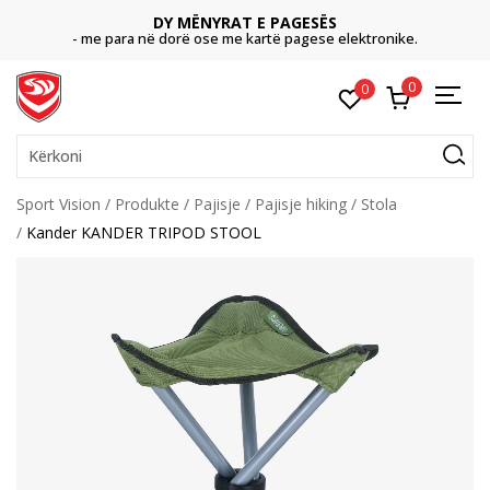
DY MËNYRAT E PAGESËS
- me para në dorë ose me kartë pagese elektronike.
0
0
Kërkoni
Sport Vision
Produkte
Pajisje
Pajisje hiking
Stola
Kander KANDER TRIPOD STOOL