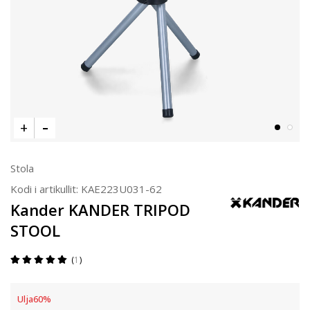
Stola
Kodi i artikullit:
KAE223U031-62
Kander KANDER TRIPOD
STOOL
1
Ulja
60
%