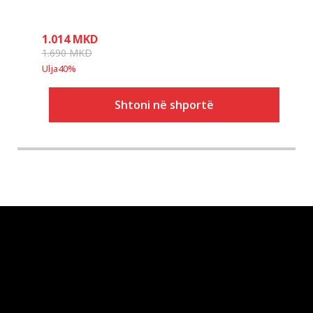
1.014
MKD
1.690
MKD
Ulja
40
%
Shtoni në shportë