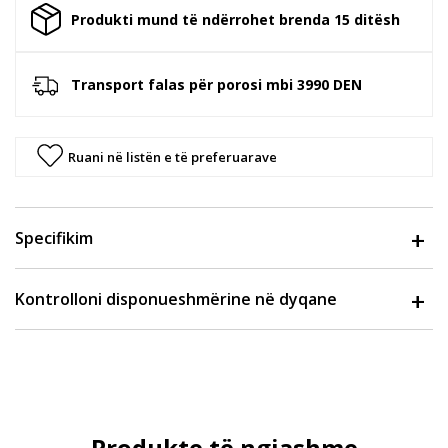
Produkti mund të ndërrohet brenda 15 ditësh
Transport falas për porosi mbi 3990 DEN
Ruani në listën e të preferuarave
Specifikim
Kontrolloni disponueshmërine në dyqane
Produkte të ngjashme