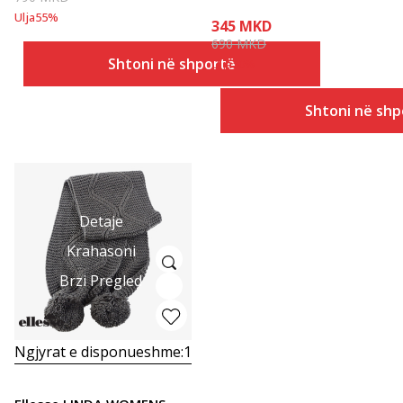
Ulja
55
%
345
MKD
690
MKD
Shtoni në shportë
Ulja
50
%
Shtoni në shp
Detaje
Krahasoni
Brzi Pregled
Ngjyrat e disponueshme:
1