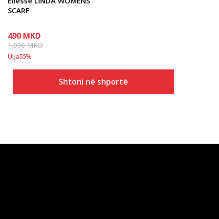
Ellesse LINDA WOMENS
SCARF
490
MKD
1.090
MKD
Ulja
55
%
Shtoni në shportë