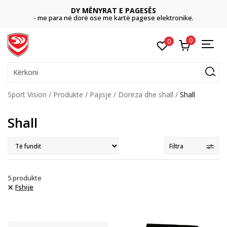
DY MËNYRAT E PAGESËS
- me para në dorë ose me kartë pagese elektronike.
0
0
Kërkoni
Sport Vision
Produkte
Pajisje
Doreza dhe shall
Shall
Shall
Filtra
5
produkte
Fshije