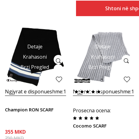
Shtoni në shp
Detaje
Detaje
Krahasoni
Krahasoni
Brzi Pregled
Brzi Pregled
Ngjyrat e disponueshme:
1
Ngjyrat e disponueshme:
1
Champion RON SCARF
Prosecna ocena
:
Cocomo SCARF
355
MKD
790
MKD