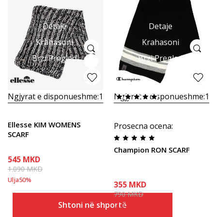
Detaje
Detaje
Krahasoni
Krahasoni
Brzi Pregled
Brzi Pregled
Ngjyrat e disponueshme:
1
Ngjyrat e disponueshme:
1
Ellesse KIM WOMENS
Prosecna ocena
:
SCARF
Champion RON SCARF
545
MKD
1.090
MKD
Ulja
50
%
355
MKD
790
MKD
Shtoni në shportë
Ulja
55
%