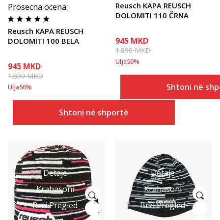
Reusch KAPA REUSCH
Prosecna ocena
:
DOLOMITI 110 ČRNA
Reusch KAPA REUSCH
945
MKD
DOLOMITI 100 BELA
1.890
MKD
Ulja
50
%
945
MKD
1.890
MKD
Shtoni në shp
Ulja
50
%
Shtoni në shportë
Detaje
Detaje
Krahasoni
Krahasoni
Brzi Pregled
Brzi Pregled