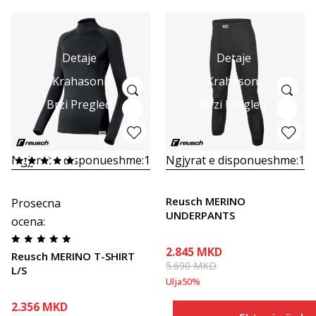
Detaje
Detaje
Krahasoni
Krahasoni
Brzi Pregled
Brzi Pregled
Ngjyrat e disponueshme:
1
Ngjyrat e disponueshme:
1
Reusch MERINO
Prosecna
UNDERPANTS
ocena
:
2.845
MKD
Reusch MERINO T-SHIRT
5.690
MKD
L/S
Ulja
50
%
2.356
MKD