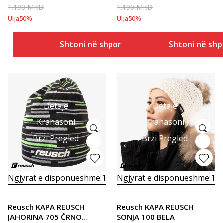
1.190
MKD
1.190
MKD
Ulja
50
%
Ulja
50
%
Shtoni në shportë
Shtoni në shp
Detaje
Detaje
Krahasoni
Krahasoni
Brzi Pregled
Brzi Pregled
Ngjyrat e disponueshme:
1
Ngjyrat e disponueshme:
1
Reusch KAPA REUSCH
Reusch KAPA REUSCH
JAHORINA 705 ČRNO
SONJA 100 BELA