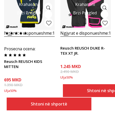
Krahasoni
Krahasoni
Brzi Pregled
Brzi Pregled
Ngjyrat e disponueshme:
1
Ngjyrat e disponueshme:
1
Reusch REUSCH DUKE R-
Prosecna ocena
:
TEX XT JR.
Reusch REUSCH KIDS
1.245
MKD
MITTEN
2.490
MKD
Ulja
50
%
695
MKD
1.390
MKD
Shtoni në shp
Ulja
50
%
Shtoni në shportë