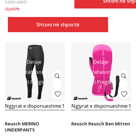
Shtoni në shp
5.890
MKD
Ulja
60
%
Shtoni në shportë
Detaje
Detaje
Krahasoni
Krahasoni
Brzi Pregled
Brzi Pregled
Ngjyrat e disponueshme:
1
Ngjyrat e disponueshme:
1
Reusch MERINO
Reusch Reusch Ben Mitten
UNDERPANTS