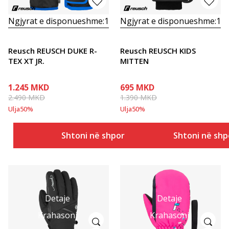
Ngjyrat e disponueshme:
1
Ngjyrat e disponueshme:
1
Reusch REUSCH DUKE R-
Reusch REUSCH KIDS
TEX XT JR.
MITTEN
1.245
MKD
695
MKD
2.490
MKD
1.390
MKD
Ulja
50
%
Ulja
50
%
Shtoni në shportë
Shtoni në shp
Detaje
Detaje
Krahasoni
Krahasoni