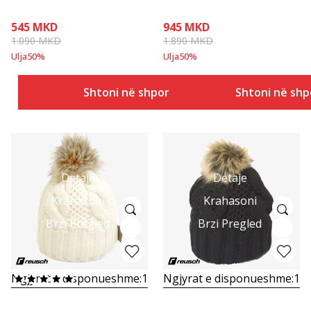
ZELENA
545
MKD
945
MKD
1.090
MKD
1.890
MKD
Ulja
50
%
Ulja
50
%
Shtoni në shportë
Shtoni në shp
Detaje
Detaje
Krahasoni
Krahasoni
Brzi Pregled
Brzi Pregled
Ngjyrat e disponueshme:
1
Ngjyrat e disponueshme:
1