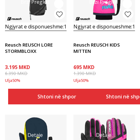
Brzi Pregled
Brzi Pregled
Ngjyrat e disponueshme:
1
Ngjyrat e disponueshme:
1
Reusch REUSCH LORE
Reusch REUSCH KIDS
STORMBLOXX
MITTEN
3.195
MKD
695
MKD
6.390
MKD
1.390
MKD
Ulja
50
%
Ulja
50
%
Shtoni në shportë
Shtoni në shp
Detaje
Detaje