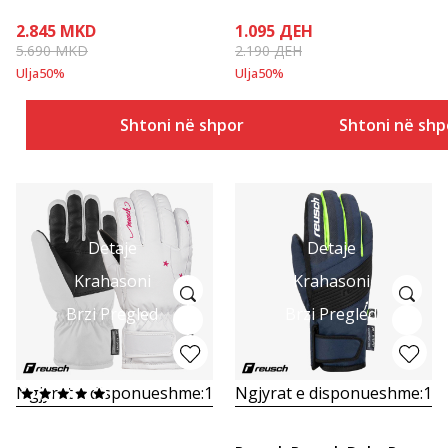
2.845
MKD
1.095
ДЕН
5.690
MKD
2.190
ДЕН
Ulja
50
%
Ulja
50
%
Shtoni në shportë
Shtoni në shp
Detaje
Detaje
Krahasoni
Krahasoni
Brzi Pregled
Brzi Pregled
Ngjyrat e disponueshme:
1
Ngjyrat e disponueshme:
1