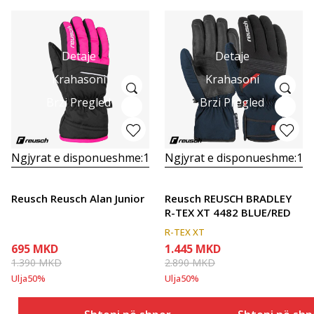
Detaje
Detaje
Krahasoni
Krahasoni
Brzi Pregled
Brzi Pregled
Ngjyrat e disponueshme:
1
Ngjyrat e disponueshme:
1
Reusch Reusch Alan Junior
Reusch REUSCH BRADLEY
R-TEX XT 4482 BLUE/RED
R-TEX XT
695
MKD
1.445
MKD
1.390
MKD
2.890
MKD
Ulja
50
%
Ulja
50
%