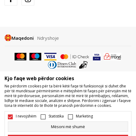
Maqedoni
Ndryshoje
Kjo faqe web përdor cookies
Nuk lejohet shkarkimi ose përdorimi i përmbajtjes nga faqet e internetit
Ne përdorim cookies për ta bërë këtë faqe të funksionojë si duhet dhe
të BDS.MK, pjesërisht ose tërësisht, dhe i referohet logove, markave
për të mundësuar përmirësimin e mëtejshëm të faqes për përvojën më të
tregtare, përmbajtjes komerciale, as caktimi i tyre palëve të treta,
mirë të përdoruesve, personalizim më të mirë të përmbajtjes, reklamim,
publikimi i tyre publikisht ose përdorimi i tyre për ndonjë për qëllime, pa
lidhje të mediave sociale, analizën e shitjeve. Përdorimi i zgjeruar i faqeve
pëlqimin me shkrim të BDS.MK DOOEL.
tona të internetit do të thotë të pranosh përdorimin e cookies.
Ne përpiqemi të jemi sa më të saktë në përshkrimin e produktit, foton
dhe vetë çmimin, por nuk mund të garantojmë që të gjitha informacionet
I nevojshëm
Statistika
Marketing
të jenë të plota dhe pa gabime. Të gjitha produktet e shfaqura në faqe
janë pjesë e ofertës sonë, por nuk kuptohet që ato duhet të jenë të
Mësoni më shumë
disponueshme gjatë gjithë kohës. Disponueshmërinë e produkteve mund
ta kontrolloni edhe në numrin e telefonit 02 3055 222.