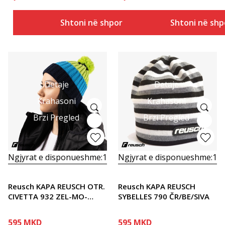
Shtoni në shportë
Shtoni në shp
Detaje
Detaje
Krahasoni
Krahasoni
Brzi Pregled
Brzi Pregled
Ngjyrat e disponueshme:
1
Ngjyrat e disponueshme:
1
Reusch KAPA REUSCH OTR.
Reusch KAPA REUSCH
CIVETTA 932 ZEL-MO-
SYBELLES 790 ČR/BE/SIVA
ČRNA
595
MKD
595
MKD