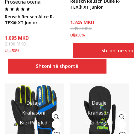
Reusch Reusch Duke R-
Prosecna ocena
:
TEX® XT Junior
Reusch Reusch Alice R-
1.245
MKD
TEX® XT Junior
2.490
MKD
Ulja
50
%
1.095
MKD
2.190
MKD
Shtoni në shp
Ulja
50
%
Shtoni në shportë
Detaje
Detaje
Krahasoni
Krahasoni
Brzi Pregled
Brzi Pregled