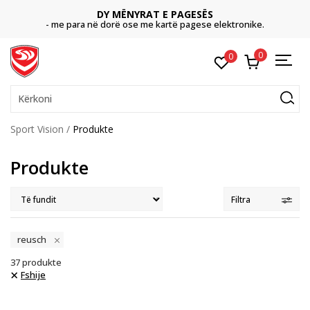
DY MËNYRAT E PAGESËS
- me para në dorë ose me kartë pagese elektronike.
0
0
Kërkoni
Sport Vision
Produkte
Produkte
Filtra
reusch
37
produkte
Fshije