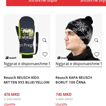
Shtoni në shportë
Shtoni në shp
Detaje
Detaje
Krahasoni
Krahasoni
Brzi Pregled
Brzi Pregled
Ngjyrat e disponueshme:
1
Ngjyrat e disponueshme:
1
Reusch REUSCH KIDS
Reusch KAPA REUSCH
MITTEN 955 BLUE/YELLOW
BORUT 100 ČRNA
476
MKD
745
MKD
1.190
MKD
1.490
MKD
Ulja
60
%
Ulja
50
%