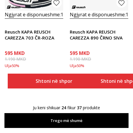
Ngjyrat e disponueshme:
1
Ngjyrat e disponueshme:
1
Reusch KAPA REUSCH
Reusch KAPA REUSCH
CAREZZA 703 ČR-ROZA
CAREZZA 890 ČRNO SIVA
595
MKD
595
MKD
1.190
MKD
1.190
MKD
Ulja
50
%
Ulja
50
%
Shtoni në shportë
Shtoni në shp
Ju keni shikuar
24
fikur
37
produkte
Trego më shumë