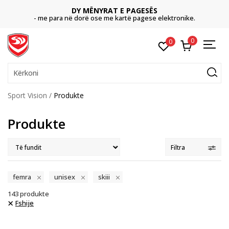
CLICK & COLLECT
Paguani me kartë online dhe bëni tërheqjen në dyqan
tronike.
dëshironi të zgjidhni
0
0
Kërkoni
Sport Vision
Produkte
Produkte
Filtra
femra
unisex
skiii
143
produkte
Fshije