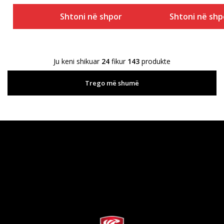
Shtoni në shportë
Shtoni në shp
Ju keni shikuar
24
fikur
143
produkte
Trego më shumë