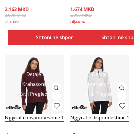
2.163
MKD
1.674
MKD
3.090
MKD
2.790
MKD
Ulja
30
%
Ulja
40
%
Shtoni në shportë
Shtoni në shp
Detaje
Detaje
Krahasoni
Krahasoni
Brzi Pregled
Brzi Pregled
Ngjyrat e disponueshme:
1
Ngjyrat e disponueshme:
1