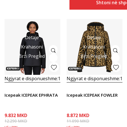
Shtoni në shp
Detaje
Detaje
Krahasoni
Krahasoni
Brzi Pregled
Brzi Pregled
Ngjyrat e disponueshme:
1
Ngjyrat e disponueshme:
1
Icepeak ICEPEAK EPHRATA
Icepeak ICEPEAK FOWLER
9.832
MKD
8.872
MKD
12.290
MKD
11.090
MKD