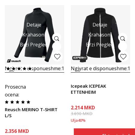
Detaje
Detaje
Krahasoni
Krahasoni
Brzi Pregled
Brzi Pregled
Ngjyrat e disponueshme:
1
Ngjyrat e disponueshme:
1
Icepeak ICEPEAK
Prosecna
ETTENHEIM
ocena
:
2.214
MKD
Reusch MERINO T-SHIRT
3.690
MKD
L/S
Ulja
40
%
2.356
MKD