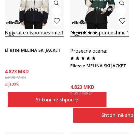
Brzi Pregled
Brzi Pregled
Ngjyrat e disponueshme:
1
Ngjyrat e disponueshme:
1
Ellesse MELINA SKI JACKET
Prosecna ocena
:
Ellesse MELINA SKI JACKET
4.823
MKD
6.890
MKD
Ulja
30
%
4.823
MKD
6.890
MKD
Shtoni në shportë
Ulja
30
%
Shtoni në shp