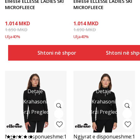
Ellesse ELLESSE LADIES SKI
Ellesse ELLESSE LADIES SKI
MICROFLEECE
MICROFLEECE
1.014
MKD
1.014
MKD
1.690
MKD
1.690
MKD
Ulja
40
%
Ulja
40
%
Shtoni në shportë
Shtoni në shp
Detaje
Detaje
Krahasoni
Krahasoni
Brzi Pregled
Brzi Pregled
Ngjyrat e disponueshme:
1
Ngjyrat e disponueshme:
1