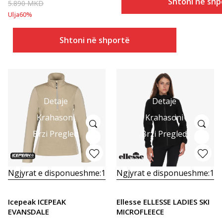
Shtoni në shp
5.890
MKD
Ulja
60
%
Shtoni në shportë
Detaje
Detaje
Krahasoni
Krahasoni
Brzi Pregled
Brzi Pregled
Ngjyrat e disponueshme:
1
Ngjyrat e disponueshme:
1
Icepeak ICEPEAK
Ellesse ELLESSE LADIES SKI
EVANSDALE
MICROFLEECE