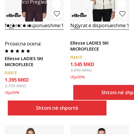
Brzi Pregled
Brzi Pregled
Ngjyrat e disponueshme:
1
Ngjyrat e disponueshme:
1
Ellesse LADIES SKI
Prosecna ocena
:
MICROFLEECE
FLEECE
Ellesse LADIES SKI
1.545
MKD
MICROFLEECE
3.090
MKD
FLEECE
Ulja
50
%
1.395
MKD
2.790
MKD
Shtoni në shp
Ulja
50
%
Shtoni në shportë