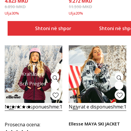
4.823
MKD
9.272
MKD
6.890
MKD
11.590
MKD
Ulja
30
%
Ulja
20
%
Shtoni në shportë
Shtoni në shp
Detaje
Detaje
Krahasoni
Krahasoni
Brzi Pregled
Brzi Pregled
Ngjyrat e disponueshme:
1
Ngjyrat e disponueshme:
1
Ellesse MAYA SKI JACKET
Prosecna ocena
: