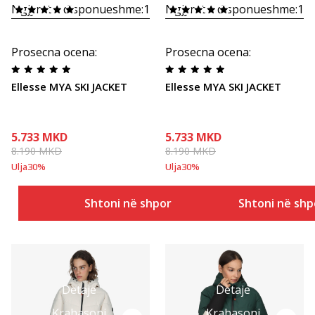
Ngjyrat e disponueshme:
1
Ngjyrat e disponueshme:
1
Prosecna ocena
:
Prosecna ocena
:
Ellesse MYA SKI JACKET
Ellesse MYA SKI JACKET
5.733
MKD
5.733
MKD
8.190
MKD
8.190
MKD
Ulja
30
%
Ulja
30
%
Shtoni në shportë
Shtoni në shp
Detaje
Detaje
Krahasoni
Krahasoni