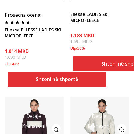
Ellesse LADIES SKI
Prosecna ocena
:
MICROFLEECE
Ellesse ELLESSE LADIES SKI
1.183
MKD
MICROFLEECE
1.690
MKD
Ulja
30
%
1.014
MKD
1.690
MKD
Shtoni në shp
Ulja
40
%
Shtoni në shportë
Detaje
Detaje
Krahasoni
Krahasoni