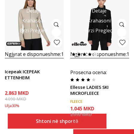
Detaje
Detaje
Krahasoni
Krahasoni
Brzi Pregled
Brzi Pregled
Ngjyrat e disponueshme:
1
Ngjyrat e disponueshme:
1
Icepeak ICEPEAK
Prosecna ocena
:
ETTENHEIM
Ellesse LADIES SKI
2.863
MKD
MICROFLEECE
4.090
MKD
FLEECE
Ulja
30
%
1.045
MKD
2.090
MKD
Shtoni në shportë
Ulja
50
%