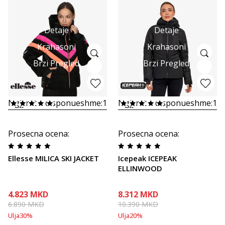
Detaje
Detaje
Krahasoni
Krahasoni
Brzi Pregled
Brzi Pregled
Ngjyrat e disponueshme:
1
Ngjyrat e disponueshme:
1
Prosecna ocena
:
Prosecna ocena
:
Ellesse MILICA SKI JACKET
Icepeak ICEPEAK
ELLINWOOD
4.823
MKD
8.312
MKD
6.890
MKD
10.390
MKD
Ulja
30
%
Ulja
20
%