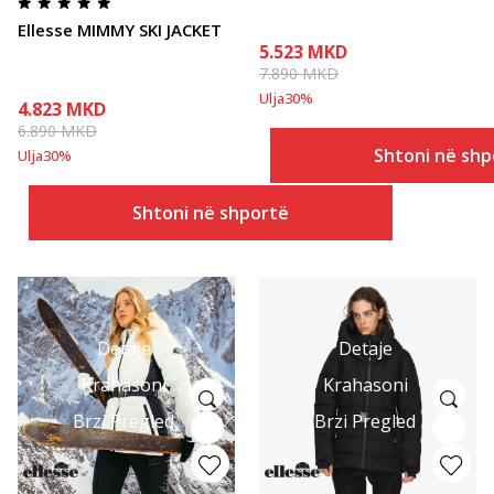
Ellesse MIMMY SKI JACKET
5.523
MKD
7.890
MKD
Ulja
30
%
4.823
MKD
6.890
MKD
Shtoni në shp
Ulja
30
%
Shtoni në shportë
Detaje
Detaje
Krahasoni
Krahasoni
Brzi Pregled
Brzi Pregled