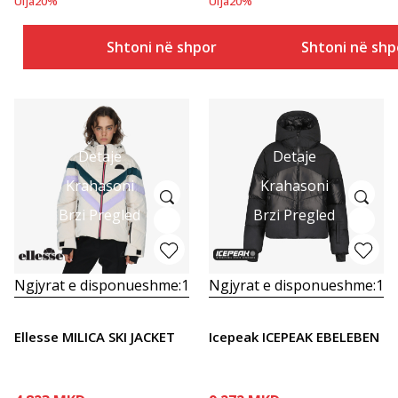
Ulja
20
%
Ulja
20
%
Shtoni në shportë
Shtoni në shp
Detaje
Detaje
Krahasoni
Krahasoni
Brzi Pregled
Brzi Pregled
Ngjyrat e disponueshme:
1
Ngjyrat e disponueshme:
1
Ellesse MILICA SKI JACKET
Icepeak ICEPEAK EBELEBEN