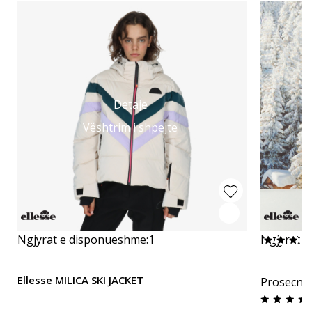
Detaje
Vështrim i shpejtë
Ngjyrat e disponueshme:
1
Ngjyrat e
Ellesse MILICA SKI JACKET
Prosecna