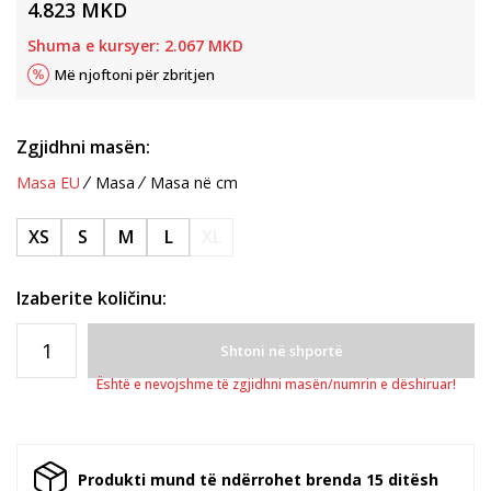
4.823
MKD
Shuma e kursyer:
2.067
MKD
Më njoftoni për zbritjen
Zgjidhni masën:
Masa EU
Masa
Masa në cm
XS
S
M
L
XL
Izaberite količinu:
Shtoni në shportë
Është e nevojshme të zgjidhni masën/numrin e dëshiruar!
Produkti mund të ndërrohet brenda 15 ditësh