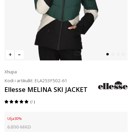
Xhupa
Kodi i artikullit:
ELA253F502-61
Ellesse MELINA SKI JACKET
1
Ulja
30
%
6.890
MKD