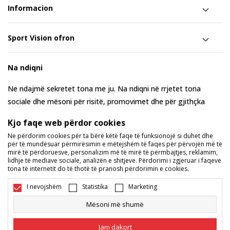
Informacion
Sport Vision ofron
Na ndiqni
Ne ndajmë sekretet tona me ju. Na ndiqni në rrjetet tona
sociale dhe mësoni për risitë, promovimet dhe për gjithçka
tjetër rreth nesh.
Kjo faqe web përdor cookies
Ne përdorim cookies për ta bërë këtë faqe të funksionojë si duhet dhe
për të mundësuar përmirësimin e mëtejshëm të faqes për përvojën më të
mirë të përdoruesve, personalizim më të mirë të përmbajtjes, reklamim,
lidhje të mediave sociale, analizën e shitjeve. Përdorimi i zgjeruar i faqeve
tona të internetit do të thotë të pranosh përdorimin e cookies.
I nevojshëm
Statistika
Marketing
Mësoni më shumë
Maqedoni
Ndryshoje
Jam dakort