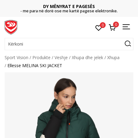
DY MËNYRAT E PAGESËS
- me para në dorë ose me kartë pagese elektronike.
0
0
Kërkoni
Sport Vision
Produkte
Veshje
Xhupa dhe jelek
Xhupa
Ellesse MELINA SKI JACKET