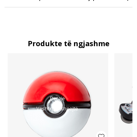
Produkte të ngjashme
Detaje
Vështrim i shpejtë