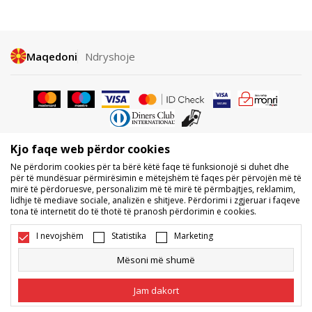
Maqedoni
Ndryshoje
Kjo faqe web përdor cookies
Nuk lejohet shkarkimi ose përdorimi i përmbajtjes nga faqet e internetit
Ne përdorim cookies për ta bërë këtë faqe të funksionojë si duhet dhe
të BDS.MK, pjesërisht ose tërësisht, dhe i referohet logove, markave
për të mundësuar përmirësimin e mëtejshëm të faqes për përvojën më të
tregtare, përmbajtjes komerciale, as caktimi i tyre palëve të treta,
mirë të përdoruesve, personalizim më të mirë të përmbajtjes, reklamim,
publikimi i tyre publikisht ose përdorimi i tyre për ndonjë për qëllime, pa
lidhje të mediave sociale, analizën e shitjeve. Përdorimi i zgjeruar i faqeve
pëlqimin me shkrim të BDS.MK DOOEL.
tona të internetit do të thotë të pranosh përdorimin e cookies.
Ne përpiqemi të jemi sa më të saktë në përshkrimin e produktit, foton
dhe vetë çmimin, por nuk mund të garantojmë që të gjitha informacionet
I nevojshëm
Statistika
Marketing
të jenë të plota dhe pa gabime. Të gjitha produktet e shfaqura në faqe
janë pjesë e ofertës sonë, por nuk kuptohet që ato duhet të jenë të
Mësoni më shumë
disponueshme gjatë gjithë kohës. Disponueshmërinë e produkteve mund
ta kontrolloni edhe në numrin e telefonit 02 3055 222.
Jam dakort
©2026
www.sportvision.mk
, Duke krijuar
NB SOFT
. Të gjitha të drejtat e
rezervuara.