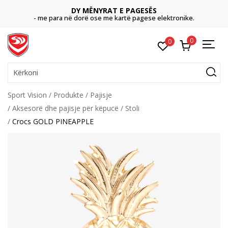
DY MËNYRAT E PAGESËS
- me para në dorë ose me kartë pagese elektronike.
0
0
Kërkoni
Sport Vision
Produkte
Pajisje
Aksesorë dhe pajisje për këpucë
Stoli
Crocs GOLD PINEAPPLE