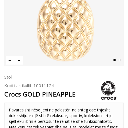
Stoli
Kodi i artikullit:
10011124
Crocs GOLD PINEAPPLE
Pavarësisht nëse jeni në palestër, në shteg ose thjesht
duke shijuar një stil të relaksuar, sportiv, koleksioni i ri ju
sjell ekuilibrin e përsosur të rehatisë dhe funksionalitetit.
Nga këpucët tek veshjet dhe pajisjet, modelet më të fundit