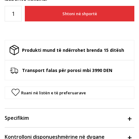
Shtoni në shportë
Produkti mund të ndërrohet brenda 15 ditësh
Transport falas për porosi mbi 3990 DEN
Ruani në listën e të preferuarave
Specifikim
Kontrolloni disponueshmërine në dyqane