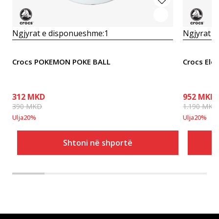
Ngjyrat e disponueshme:
1
Ngjyrat e
Crocs POKEMON POKE BALL
Crocs Ele
312
MKD
952
MKD
390
MKD
1.190
MKD
Ulja
20
%
Ulja
20
%
Shtoni në shportë