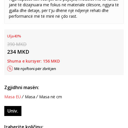
janë të dizajnuara me fokus në materiale cilësore, ngjyra të
gjalla dhe detaje, për t'ju dhënë një ndjenjë rehati dhe
performancë më të mirë në çdo rast.
Ulja
40
%
390
MKD
234
MKD
Shuma e kursyer:
156
MKD
Më njoftoni për zbritjen
Zgjidhni masën:
Masa EU
Masa
Masa në cm
Univ.
Izaberite količinu: