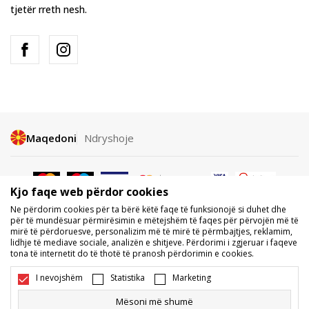
tjetër rreth nesh.
Maqedoni
Ndryshoje
Kjo faqe web përdor cookies
Ne përdorim cookies për ta bërë këtë faqe të funksionojë si duhet dhe
për të mundësuar përmirësimin e mëtejshëm të faqes për përvojën më të
mirë të përdoruesve, personalizim më të mirë të përmbajtjes, reklamim,
Nuk lejohet shkarkimi ose përdorimi i përmbajtjes nga faqet e internetit
lidhje të mediave sociale, analizën e shitjeve. Përdorimi i zgjeruar i faqeve
të BDS.MK, pjesërisht ose tërësisht, dhe i referohet logove, markave
tona të internetit do të thotë të pranosh përdorimin e cookies.
tregtare, përmbajtjes komerciale, as caktimi i tyre palëve të treta,
publikimi i tyre publikisht ose përdorimi i tyre për ndonjë për qëllime, pa
I nevojshëm
Statistika
Marketing
pëlqimin me shkrim të BDS.MK DOOEL.
Ne përpiqemi të jemi sa më të saktë në përshkrimin e produktit, foton
Mësoni më shumë
dhe vetë çmimin, por nuk mund të garantojmë që të gjitha informacionet