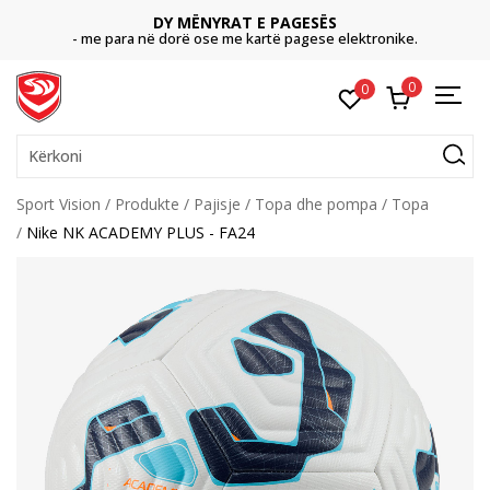
DY MËNYRAT E PAGESËS
- me para në dorë ose me kartë pagese elektronike.
0
0
Kërkoni
Sport Vision
Produkte
Pajisje
Topa dhe pompa
Topa
Nike NK ACADEMY PLUS - FA24