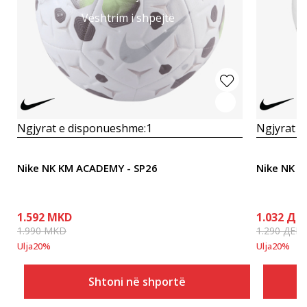
Vështrim i shpejtë
Ngjyrat e disponueshme:
1
Ngjyrat e
Nike NK KM ACADEMY - SP26
Nike NK P
1.592
MKD
1.032
ДЕ
1.990
MKD
1.290
ДЕН
Ulja
20
%
Ulja
20
%
Shtoni në shportë