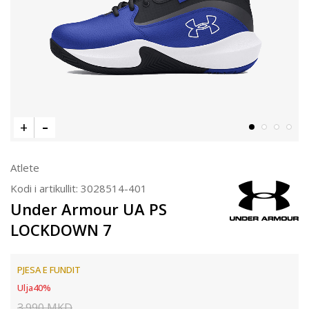
Atlete
Kodi i artikullit:
3028514-401
Under Armour UA PS
LOCKDOWN 7
PJESA E FUNDIT
Ulja
40
%
3.990
MKD