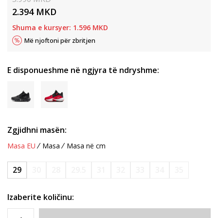
2.394
MKD
Shuma e kursyer:
1.596
MKD
Më njoftoni për zbritjen
E disponueshme në ngjyra të ndryshme:
Zgjidhni masën:
Masa EU
Masa
Masa në cm
29
30
28
29.5
31
32
33
34
35
Izaberite količinu: