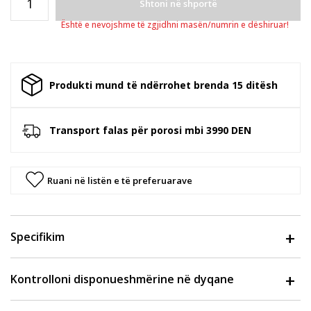
Shtoni në shportë
Është e nevojshme të zgjidhni masën/numrin e dëshiruar!
Produkti mund të ndërrohet brenda 15 ditësh
Transport falas për porosi mbi 3990 DEN
Ruani në listën e të preferuarave
Specifikim
Kontrolloni disponueshmërine në dyqane