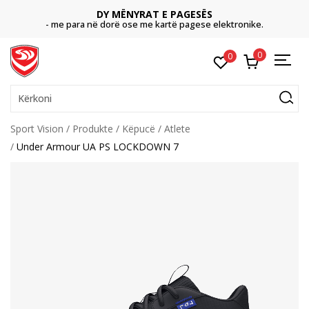
DY MËNYRAT E PAGESËS
- me para në dorë ose me kartë pagese elektronike.
0
0
Kërkoni
Sport Vision
Produkte
Këpucë
Atlete
Under Armour UA PS LOCKDOWN 7