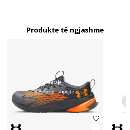
Produkte të ngjashme
Detaje
Vështrim i shpejtë