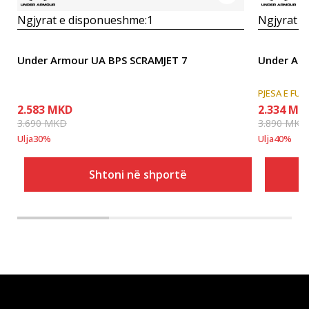
Ngjyrat e disponueshme:
1
Ngjyrat e
Under Armour UA BPS SCRAMJET 7
Under Ar
PJESA E FUN
2.583
MKD
2.334
MK
3.690
MKD
3.890
MKD
Ulja
30
%
Ulja
40
%
Shtoni në shportë