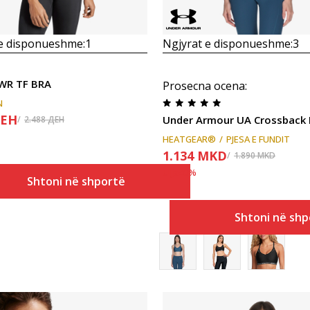
 e disponueshme:
1
Ngjyrat e disponueshme:
3
PWR TF BRA
Prosecna ocena
:
N
ЕН
Under Armour UA Crossback 
2.488
ДЕН
HEATGEAR®
PJESA E FUNDIT
1.134
MKD
1.890
MKD
Ulja
40
%
Shtoni në shportë
Shtoni në shp