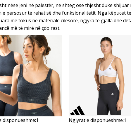
ht nëse jeni në palestër, në shteg ose thjesht duke shijuar një 
n e përsosur të rehatisë dhe funksionalitetit. Nga këpucët te
uara me fokus në materiale cilësore, ngjyra të gjalla dhe det
ncë më të mirë në çdo rast.
Krahasoni
Krahasoni
 e disponueshme:
1
Ngjyrat e disponueshme:
1