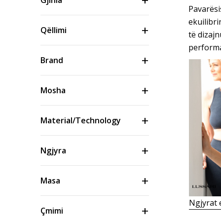
Gjinia
Pavarësis
ekuilibri
Qëllimi
të dizajn
performa
Brand
Mosha
Material/Technology
Ngjyra
Masa
Ngjyrat
Çmimi