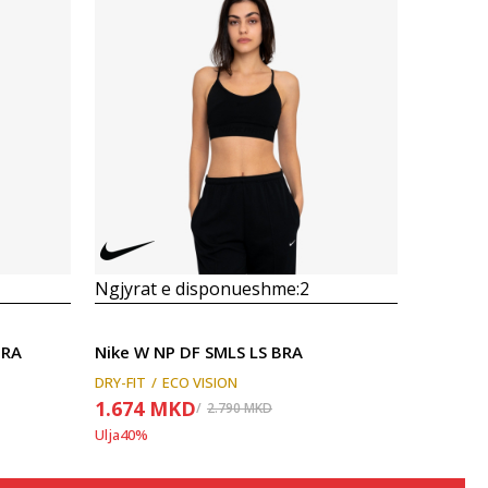
Krahasoni
Ngjyrat e disponueshme:
2
BRA
Nike W NP DF SMLS LS BRA
DRY-FIT
ECO VISION
1.674
MKD
2.790
MKD
Ulja
40
%