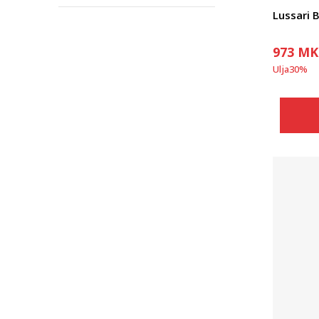
Lussari
973
MK
Ulja
30
%