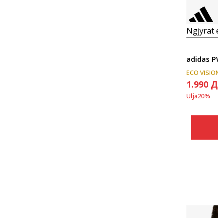
Ngjyrat
adidas 
ECO VISIO
1.990
Д
Ulja
20
%