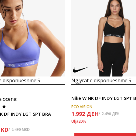
Krahasoni
Krahasoni
 e disponueshme:
5
Ngjyrat e disponueshme:
5
Nike W NK DF INDY LGT SPT 
a ocena
:
ECO VISION
1.992
ДЕН
K DF INDY LGT SPT BRA
2.490
ДЕН
Ulja
20
%
KD
2.490
MKD