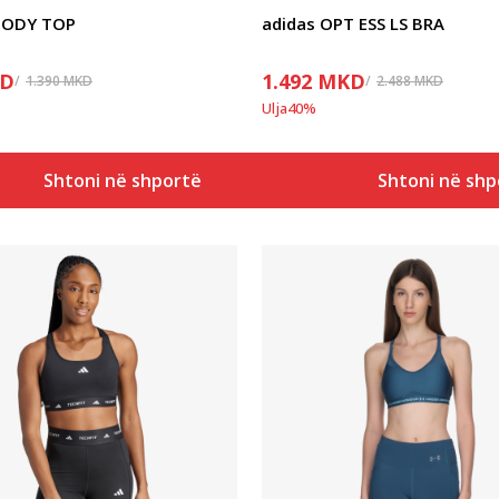
 BODY TOP
adidas OPT ESS LS BRA
D
1.492
MKD
1.390
MKD
2.488
MKD
Ulja
40
%
Shtoni në shportë
Shtoni në shp
Krahasoni
Krahasoni