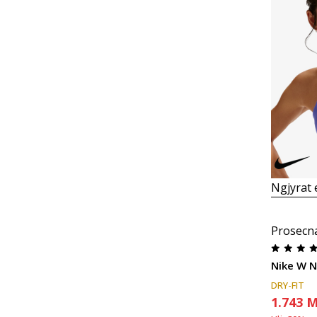
Ngjyrat
Prosecn
Nike W N
DRY-FIT
1.743
M