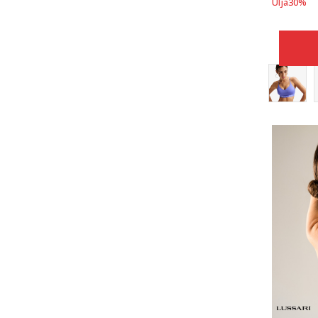
Ulja
30
%