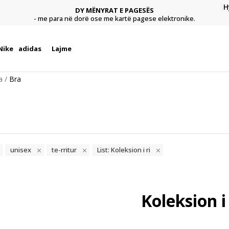
H
DY MËNYRAT E PAGESËS
agese
Pagu
- me para në dorë ose me kartë pagese elektronike.
Nike
adidas
Lajme
a
Bra
unisex
te-rritur
List: Koleksion i ri
Koleksion i 