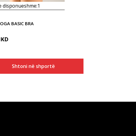
 e disponueshme:
1
YOGA BASIC BRA
KD
Shtoni në shportë