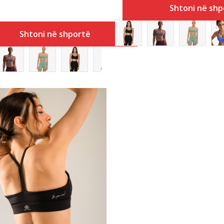
Shtoni në shp
Shtoni në shportë
Krahasoni