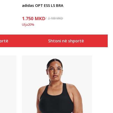
adidas OPT ESS LS BRA
1.750
MKD
2.188
MKD
Ulja
20
%
ortë
Shtoni në shportë
Krahasoni