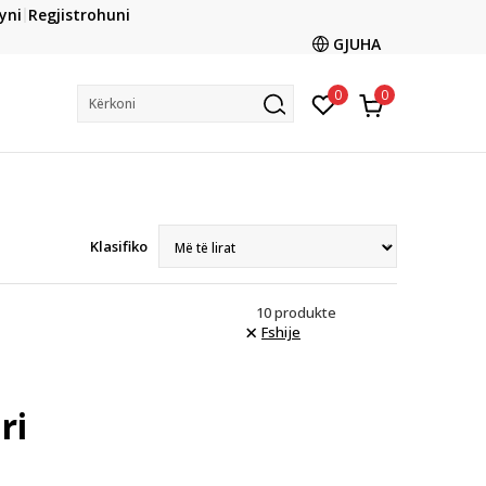
CLICK & COLLECT
yni
Regjistrohuni
ani me kartë online dhe bëni tërheqjen në dyqanin që ju
GJUHA
dëshironi të zgjidhni
0
0
Kërkoni
Klasifiko
10
produkte
Fshije
ri