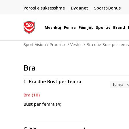
DORGIMI BRENDA 5 DITEVE PUNE
Porosi e suksesshme
Dyqanet
Sport&Bonus
22
- për të gjitha porositë me para në dorë ose me kartë p
elektronike
Meshkuj
Femra
Fëmijët
Sportiv
Brand
Sport Vision
Produkte
Veshje
Bra dhe Bust për femr
Bra
Bra dhe Bust për femra
femra
Bra
(10)
Bust për femra
(4)