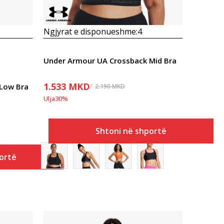
Ngjyrat e disponueshme:
4
Under Armour UA Crossback Mid Bra
1.533
MKD
Low Bra
2.190
MKD
Ulja
30
%
Shtoni në shportë
ortë