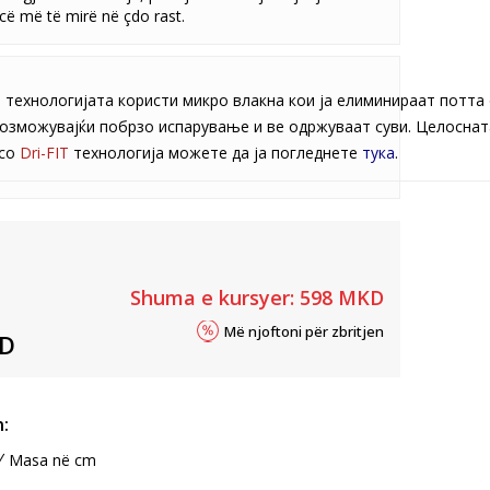
ë më të mirë në çdo rast.
T
технологијата користи микро влакна кои ја елиминираат потта
озможувајќи побрзо испарување и ве одржуваат суви. Целоснат
со
Dri-FIT
технологија можете да ја погледнете
тука
.
Shuma e kursyer:
598
MKD
Më njoftoni për zbritjen
D
:
Masa në cm