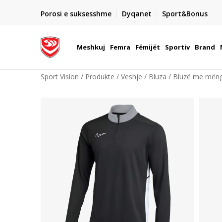
DORGIMI BRENDA 5 DITEVE PUNE
Porosi e suksesshme
Dyqanet
Sport&Bonus
22
- për të gjitha porositë me para në dorë ose me kartë p
elektronike
Meshkuj
Femra
Fëmijët
Sportiv
Brand
Sport Vision
Produkte
Veshje
Bluza
Bluzë me mëng