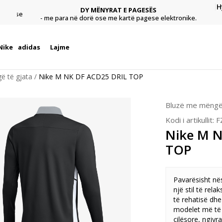
H
DY MËNYRAT E PAGESËS
agese
Pagu
- me para në dorë ose me kartë pagese elektronike.
Nike
adidas
Lajme
ë të gjata
Nike M NK DF ACD25 DRIL TOP
Bluzë me mëngë 
Kodi i artikullit:
F
Nike M N
TOP
Pavarësisht nës
një stil të relak
të rehatisë dhe
modelet më të 
cilësore, ngjyra