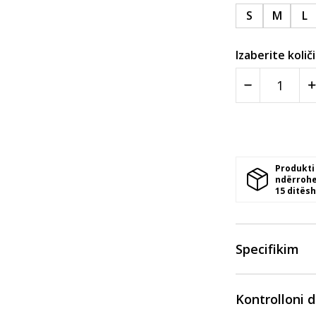
S
M
L
Izaberite količ
Produkti
ndërrohe
15 ditësh
Specifikim
Kontrolloni 