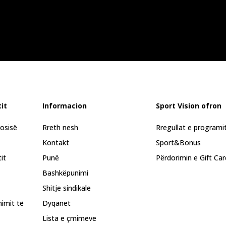
it
Informacion
Sport Vision ofron
rosisë
Rreth nesh
Rregullat e programi
Kontakt
Sport&Bonus
it
Punë
Përdorimin e Gift Car
Bashkëpunimi
Shitje sindikale
himit të
Dyqanet
Lista e çmimeve