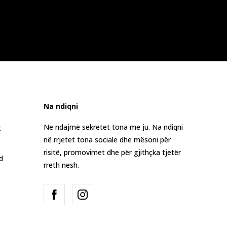
Na ndiqni
Ne ndajmë sekretet tona me ju. Na ndiqni
t
në rrjetet tona sociale dhe mësoni për
risitë, promovimet dhe për gjithçka tjetër
d
rreth nesh.