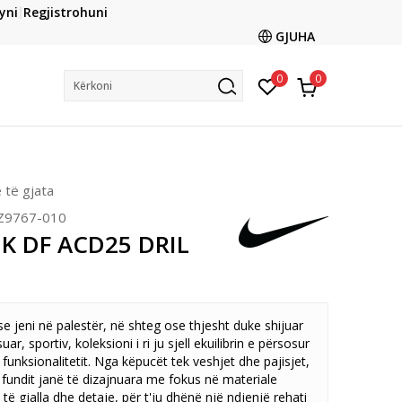
CLICK & COLLECT
yni
Regjistrohuni
ani me kartë online dhe bëni tërheqjen në dyqanin që ju
GJUHA
dëshironi të zgjidhni
0
0
Kërkoni
të gjata
Z9767-010
K DF ACD25 DRIL
e jeni në palestër, në shteg ose thjesht duke shijuar
suar, sportiv, koleksioni i ri ju sjell ekuilibrin e përsosur
 funksionalitetit. Nga këpucët tek veshjet dhe pajisjet,
fundit janë të dizajnuara me fokus në materiale
 të gjalla dhe detaje, për t'ju dhënë një ndjenjë rehati