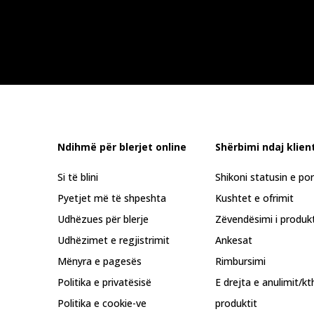
Ndihmë për blerjet online
Shërbimi ndaj klient
Si të blini
Shikoni statusin e po
Pyetjet më të shpeshta
Kushtet e ofrimit
Udhëzues për blerje
Zëvendësimi i produkt
Udhëzimet e regjistrimit
Ankesat
Mënyra e pagesës
Rimbursimi
Politika e privatësisë
E drejta e anulimit/kt
Politika e cookie-ve
produktit