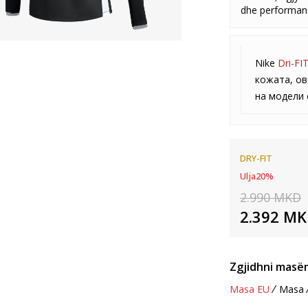
dhe performanc
Nike
Dri-FI
кожата, ов
на модели 
DRY-FIT
Ulja
20
%
2.990
MKD
2.392
MK
Zgjidhni masën
Masa EU
Masa