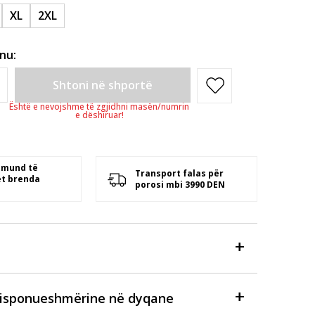
XL
2XL
inu:
Shtoni në shportë
Është e nevojshme të zgjidhni masën/numrin
e dëshiruar!
 mund të
Transport falas për
t brenda
porosi mbi 3990 DEN
disponueshmërine në dyqane