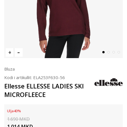
Bluza
Kodi i artikullit:
ELA253F630-56
Ellesse ELLESSE LADIES SKI
MICROFLEECE
Ulja
40
%
1.690
MKD
1.014
MKD