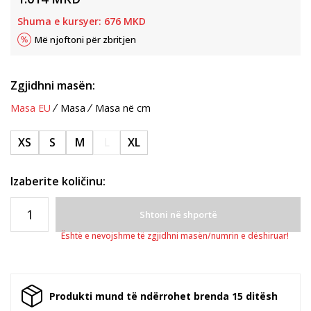
Shuma e kursyer:
676
MKD
Më njoftoni për zbritjen
Zgjidhni masën:
Masa EU
Masa
Masa në cm
XS
S
M
L
XL
Izaberite količinu:
Shtoni në shportë
Është e nevojshme të zgjidhni masën/numrin e dëshiruar!
Produkti mund të ndërrohet brenda 15 ditësh