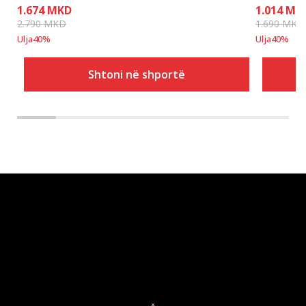
1.674
MKD
1.014
MK
2.790
MKD
1.690
MKD
Ulja
40
%
Ulja
40
%
Shtoni në shportë