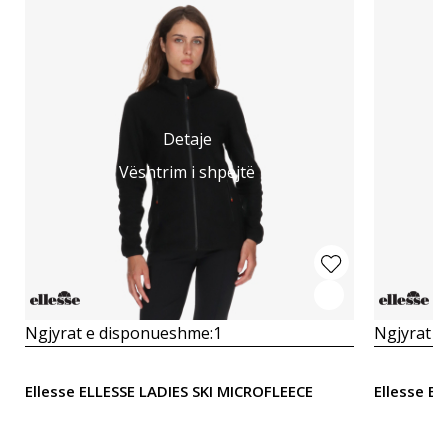
Detaje
Vështrim i shpejtë
Ngjyrat e disponueshme:
1
Ngjyrat e
Ellesse ELLESSE LADIES SKI MICROFLEECE
Ellesse E