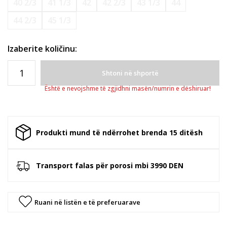
40 2/3
41 1/3
42
42 2/3
43 1/3
44
44 2/3
45 1/3
Izaberite količinu:
Shtoni në shportë
Është e nevojshme të zgjidhni masën/numrin e dëshiruar!
Produkti mund të ndërrohet brenda 15 ditësh
Transport falas për porosi mbi 3990 DEN
Ruani në listën e të preferuarave