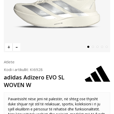
Atlete
Kodi i artikullit:
KI6928
adidas Adizero EVO SL
WOVEN W
Pavarësisht nëse jeni në palestër, në shteg ose thjesht
duke shijuar një stil të relaksuar, sportiv, koleksioni i ri ju
sjell ekuilibrin e përsosur të rehatisë dhe funksionalitetit.