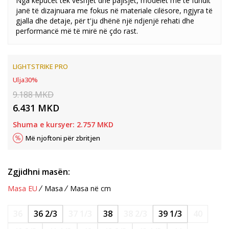
Nga këpucët tek veshjet dhe pajisjet, modelet më të fundit
janë të dizajnuara me fokus në materiale cilësore, ngjyra të
gjalla dhe detaje, për t'ju dhënë një ndjenjë rehati dhe
performancë më të mirë në çdo rast.
LIGHTSTRIKE PRO
Ulja
30
%
9.188
MKD
6.431
MKD
Shuma e kursyer:
2.757
MKD
Më njoftoni për zbritjen
Zgjidhni masën:
Masa EU
Masa
Masa në cm
36
36 2/3
37 1/3
38
38 2/3
39 1/3
40