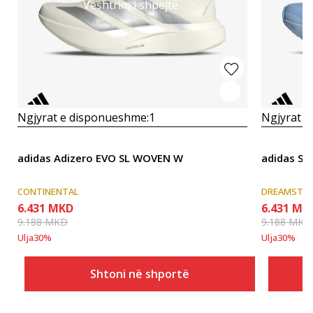
Vështrim i shpejtë
Ngjyrat e disponueshme:
1
Ngjyrat e
adidas Adizero EVO SL WOVEN W
adidas SU
CONTINENTAL
DREAMSTRIK
6.431
MKD
6.431
MK
9.188
MKD
9.188
MKD
Ulja
30
%
Ulja
30
%
Shtoni në shportë