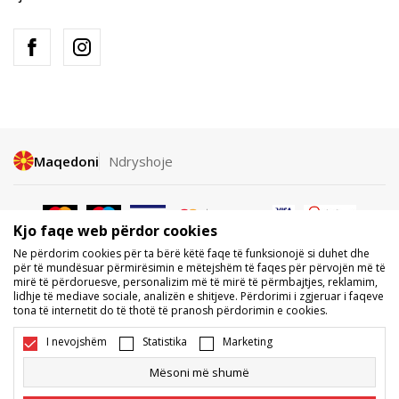
Maqedoni
Ndryshoje
Kjo faqe web përdor cookies
Ne përdorim cookies për ta bërë këtë faqe të funksionojë si duhet dhe
për të mundësuar përmirësimin e mëtejshëm të faqes për përvojën më të
mirë të përdoruesve, personalizim më të mirë të përmbajtjes, reklamim,
Nuk lejohet shkarkimi ose përdorimi i përmbajtjes nga faqet e internetit
lidhje të mediave sociale, analizën e shitjeve. Përdorimi i zgjeruar i faqeve
të BDS.MK, pjesërisht ose tërësisht, dhe i referohet logove, markave
tona të internetit do të thotë të pranosh përdorimin e cookies.
tregtare, përmbajtjes komerciale, as caktimi i tyre palëve të treta,
publikimi i tyre publikisht ose përdorimi i tyre për ndonjë për qëllime, pa
I nevojshëm
Statistika
Marketing
pëlqimin me shkrim të BDS.MK DOOEL.
Ne përpiqemi të jemi sa më të saktë në përshkrimin e produktit, foton
Mësoni më shumë
dhe vetë çmimin, por nuk mund të garantojmë që të gjitha informacionet
të jenë të plota dhe pa gabime. Të gjitha produktet e shfaqura në faqe