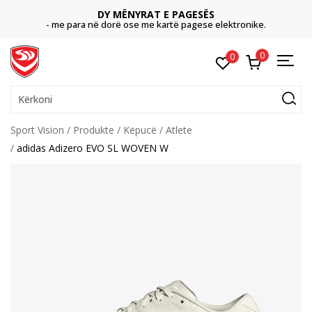
DY MËNYRAT E PAGESËS
- me para në dorë ose me kartë pagese elektronike.
0
0
Kërkoni
Sport Vision
Produkte
Këpucë
Atlete
adidas Adizero EVO SL WOVEN W