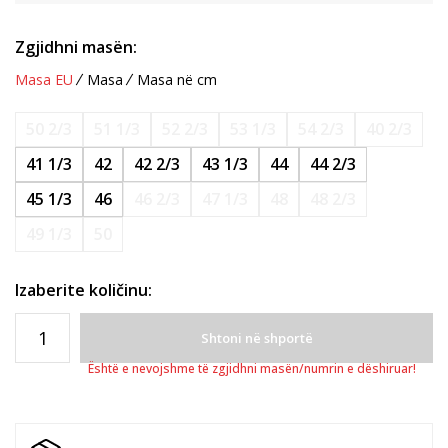
Zgjidhni masën:
Masa EU
Masa
Masa në cm
50 2/3
51 1/3
52 2/3
53 1/3
54 2/3
40 2/3
41 1/3
42
42 2/3
43 1/3
44
44 2/3
45 1/3
46
46 2/3
47 1/3
48
48 2/3
49 1/3
50
Izaberite količinu:
Shtoni në shportë
Është e nevojshme të zgjidhni masën/numrin e dëshiruar!