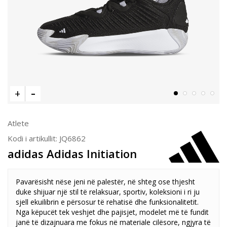
Atlete
Kodi i artikullit:
JQ6862
adidas Adidas Initiation
Pavarësisht nëse jeni në palestër, në shteg ose thjesht
duke shijuar një stil të relaksuar, sportiv, koleksioni i ri ju
sjell ekuilibrin e përsosur të rehatisë dhe funksionalitetit.
Nga këpucët tek veshjet dhe pajisjet, modelet më të fundit
janë të dizajnuara me fokus në materiale cilësore, ngjyra të