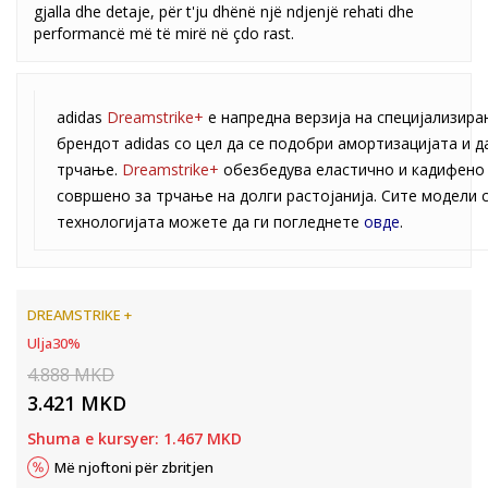
gjalla dhe detaje, për t'ju dhënë një ndjenjë rehati dhe
performancë më të mirë në çdo rast.
adidas
Dreamstrike+
е напредна верзија на специјализира
брендот adidas со цел да се подобри амортизацијата и д
трчање.
Dreamstrike+
обезбедува еластично и кадифено 
совршено за трчање на долги растојанија. Сите модели 
технологијата можете да ги погледнете
овде
.
DREAMSTRIKE +
Ulja
30
%
4.888
MKD
3.421
MKD
Shuma e kursyer:
1.467
MKD
Më njoftoni për zbritjen