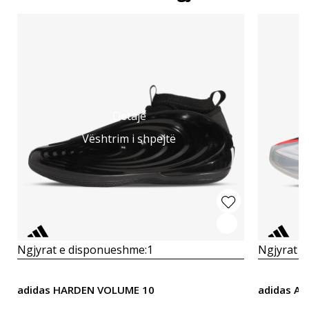
Detaje
Vështrim i shpejtë
Ngjyrat e disponueshme:
1
Ngjyrat e
adidas HARDEN VOLUME 10
adidas A