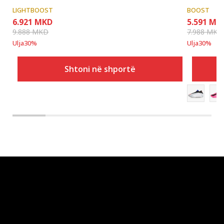
LIGHTBOOST
BOOST
6.921
MKD
5.591
MK
9.888
MKD
7.988
MKD
Ulja
30
%
Ulja
30
%
Shtoni në shportë