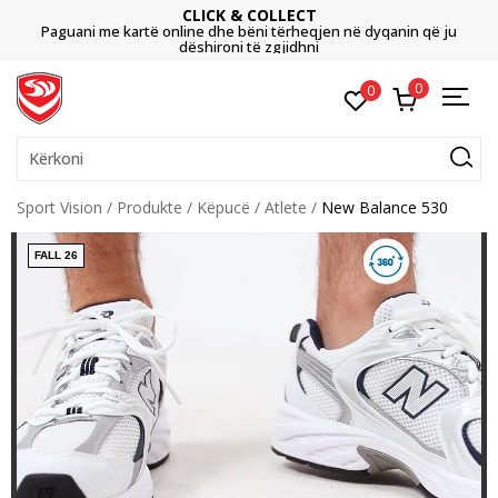
CLICK & COLLECT
Paguani me kartë online dhe bëni tërheqjen në dyqanin që ju
dëshironi të zgjidhni
0
0
Kërkoni
Sport Vision
Produkte
Këpucë
Atlete
New Balance 530
FALL 26