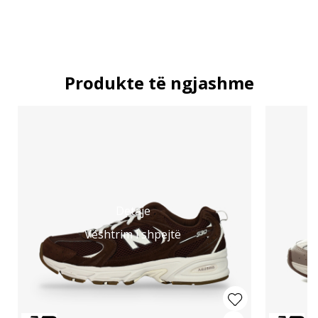
Produkte të ngjashme
Detaje
Vështrim i shpejtë