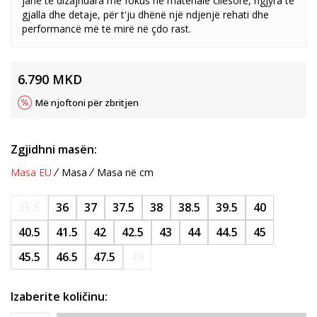
janë të dizajnuara me fokus në materiale cilësore, ngjyra të
gjalla dhe detaje, për t'ju dhënë një ndjenjë rehati dhe
performancë më të mirë në çdo rast.
6.790
MKD
Më njoftoni për zbritjen
Zgjidhni masën:
Masa EU
Masa
Masa në cm
35.5
36
37
37.5
38
38.5
39.5
40
40.5
41.5
42
42.5
43
44
44.5
45
45.5
46.5
47.5
49
Izaberite količinu: