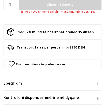
Shtoni në shportë
Është e nevojshme të zgjidhni masën/numrin e dëshiruar!
Produkti mund të ndërrohet brenda 15 ditësh
Transport falas për porosi mbi 3990 DEN
Ruani në listën e të preferuarave
Specifikim
Kontrolloni disponueshmërine në dyqane