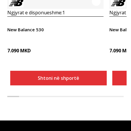
Ngjyrat e disponueshme:
1
Ngjyrat e
New Balance 530
New Bala
7.090
MKD
7.090
MK
Shtoni në shportë