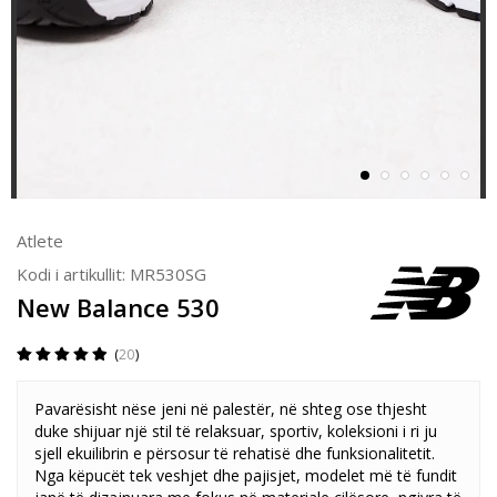
Atlete
Kodi i artikullit:
MR530SG
New Balance 530
20
Pavarësisht nëse jeni në palestër, në shteg ose thjesht
duke shijuar një stil të relaksuar, sportiv, koleksioni i ri ju
sjell ekuilibrin e përsosur të rehatisë dhe funksionalitetit.
Nga këpucët tek veshjet dhe pajisjet, modelet më të fundit