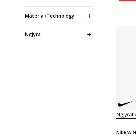
Material/Technology
Ngjyra
Masa
Çmimi
Ngjyrat
Nike W 