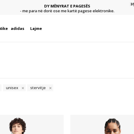
H
DY MËNYRAT E PAGESËS
agese
Pagu
- me para në dorë ose me kartë pagese elektronike.
Nike
adidas
Lajme
unisex
stervitje