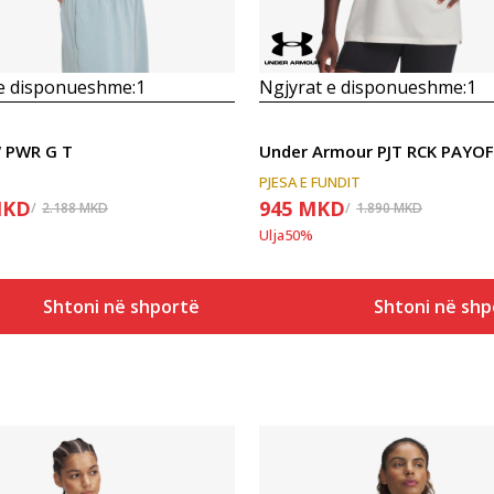
 e disponueshme:
1
Ngjyrat e disponueshme:
1
W PWR G T
PJESA E FUNDIT
KD
945
MKD
2.188
MKD
1.890
MKD
Ulja
50
%
Shtoni në shportë
Shtoni në shp