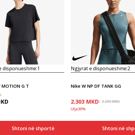
Krahasoni
Krahasoni
 e disponueshme:
1
Ngjyrat e disponueshme:
2
W MOTION G T
Nike W NP DF TANK GG
L
KD
2.303
MKD
3.290
MKD
Ulja
30
%
Shtoni në shportë
Shtoni në shp