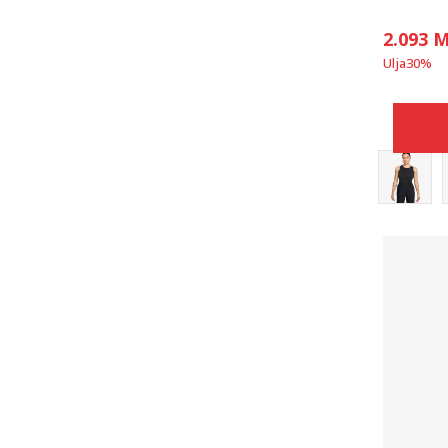
2.093
M
Ulja
30
%