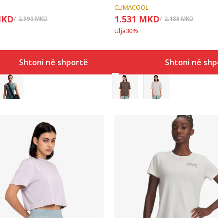
CLIMACOOL
KD
1.531
MKD
2.990
MKD
2.188
MKD
Ulja
30
%
Shtoni në shportë
Shtoni në shp
Krahasoni
Krahasoni