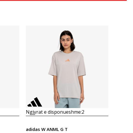
Krahasoni
Ngjyrat e disponueshme:
2
adidas W ANML G T