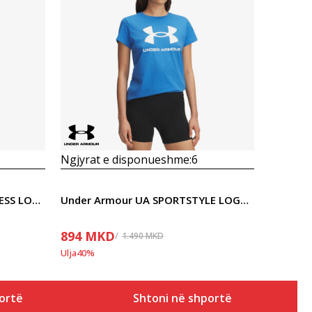
Krahasoni
Ngjyrat e disponueshme:
6
Under Armour VANISH SEAMLESS LOOSE SS
Under Armour UA SPORTSTYLE LOGO SS
894
MKD
1.490
MKD
Ulja
40
%
ortë
Shtoni në shportë