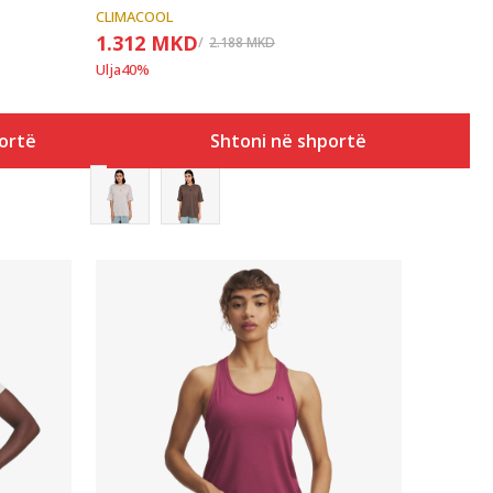
CLIMACOOL
1.312
MKD
2.188
MKD
Ulja
40
%
ortë
Shtoni në shportë
Krahasoni