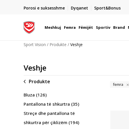
DORGIMI BRENDA 5 DITEVE PUNE
Porosi e suksesshme
Dyqanet
Sport&Bonus
22
- për të gjitha porositë me para në dorë ose me kartë p
elektronike
Meshkuj
Femra
Fëmijët
Sportiv
Brand
Sport Vision
Produkte
Veshje
Veshje
Produkte
femra
Bluza
(126)
Pantallona të shkurtra
(35)
Streçe dhe pantallona të
shkurtra për çiklizëm
(194)