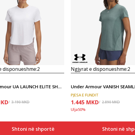
Krahasoni
Krahasoni
 e disponueshme:
2
Ngjyrat e disponueshme:
2
Under Armour UA LAUNCH ELITE SHORTSLEEVE
PJESA E FUNDIT
KD
1.445
MKD
3.190
MKD
2.890
MKD
Ulja
50
%
Shtoni në shportë
Shtoni në shp