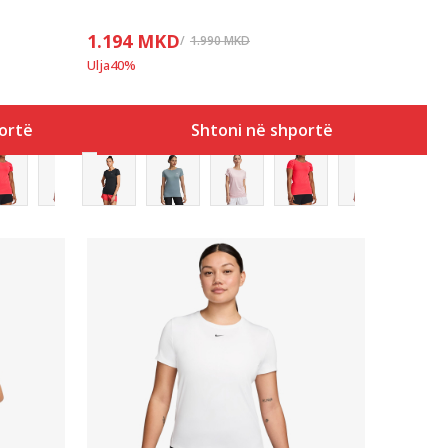
1.194
MKD
1.990
MKD
Ulja
40
%
ortë
Shtoni në shportë
Krahasoni