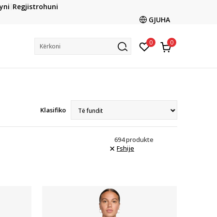
CLICK & COLLECT
yni
Regjistrohuni
ani me kartë online dhe bëni tërheqjen në dyqanin që ju
GJUHA
dëshironi të zgjidhni
0
0
Kërkoni
Klasifiko
694
produkte
Fshije