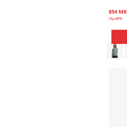
894
MK
Ulja
40
%