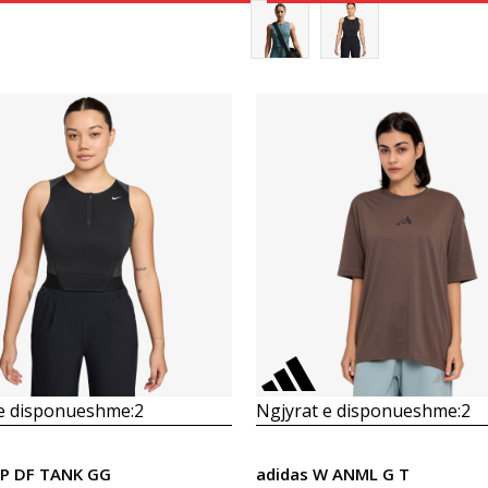
Krahasoni
Krahasoni
 e disponueshme:
2
Ngjyrat e disponueshme:
2
NP DF TANK GG
adidas W ANML G T