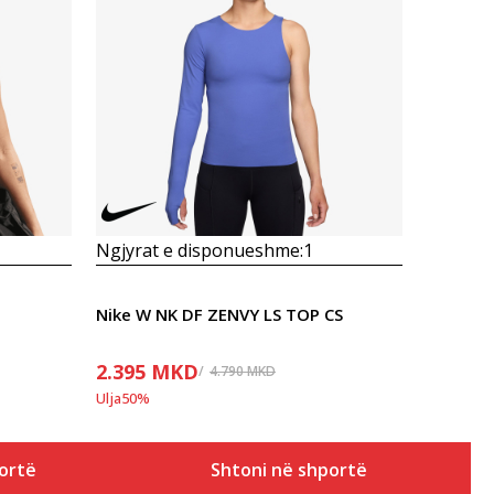
Krahasoni
Ngjyrat e disponueshme:
1
Nike W NK DF ZENVY LS TOP CS
2.395
MKD
4.790
MKD
Ulja
50
%
ortë
Shtoni në shportë