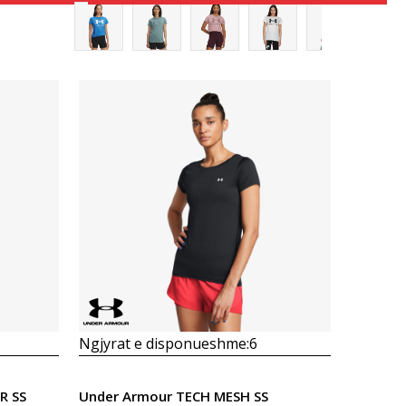
Krahasoni
Ngjyrat e disponueshme:
6
R SS
Under Armour TECH MESH SS