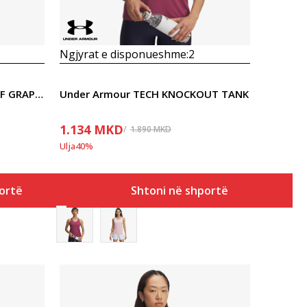
Ngjyrat e disponueshme:
2
Under Armour PJT RCK PAYOFF GRAPHIC SS 2
Under Armour TECH KNOCKOUT TANK
1.134
MKD
1.890
MKD
Ulja
40
%
ortë
Shtoni në shportë