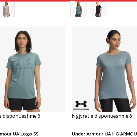
Krahasoni
Krahasoni
 e disponueshme:
6
Ngjyrat e disponueshme:
6
rmour UA Logo SS
Under Armour UA HG ARMOU