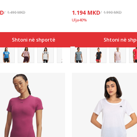
D
1.194
MKD
1.490
MKD
1.990
MKD
Ulja
40
%
Shtoni në shportë
Shtoni në shp
Krahasoni
Krahasoni