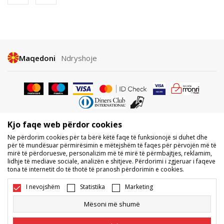
Maqedoni
Ndryshoje
Kjo faqe web përdor cookies
Nuk lejohet shkarkimi ose përdorimi i përmbajtjes nga faqet e internetit
Ne përdorim cookies për ta bërë këtë faqe të funksionojë si duhet dhe
të BDS.MK, pjesërisht ose tërësisht, dhe i referohet logove, markave
për të mundësuar përmirësimin e mëtejshëm të faqes për përvojën më të
tregtare, përmbajtjes komerciale, as caktimi i tyre palëve të treta,
mirë të përdoruesve, personalizim më të mirë të përmbajtjes, reklamim,
publikimi i tyre publikisht ose përdorimi i tyre për ndonjë për qëllime, pa
lidhje të mediave sociale, analizën e shitjeve. Përdorimi i zgjeruar i faqeve
pëlqimin me shkrim të BDS.MK DOOEL.
tona të internetit do të thotë të pranosh përdorimin e cookies.
Ne përpiqemi të jemi sa më të saktë në përshkrimin e produktit, foton
dhe vetë çmimin, por nuk mund të garantojmë që të gjitha informacionet
I nevojshëm
Statistika
Marketing
të jenë të plota dhe pa gabime. Të gjitha produktet e shfaqura në faqe
janë pjesë e ofertës sonë, por nuk kuptohet që ato duhet të jenë të
Mësoni më shumë
disponueshme gjatë gjithë kohës. Disponueshmërinë e produkteve mund
ta kontrolloni edhe në numrin e telefonit 02 3055 222.