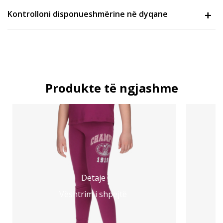
Kontrolloni disponueshmërine në dyqane
Produkte të ngjashme
Detaje
Vështrim i shpejtë