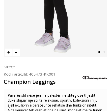
Streçe
Kodi i artikullit:
405473-KK001
Champion Leggings
Pavarësisht nëse jeni në palestër, në shteg ose thjesht
duke shijuar një stil të relaksuar, sportiv, koleksioni i ri ju
sjell ekuilibrin e përsosur të rehatisë dhe funksionalitetit.
Nga këpucët tek veshjet dhe pajisjet, modelet më të fundit