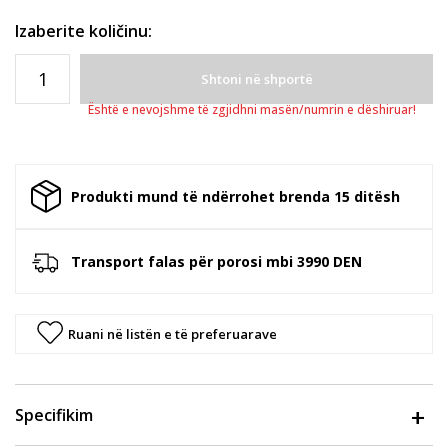
Izaberite količinu:
Shtoni në shportë
Është e nevojshme të zgjidhni masën/numrin e dëshiruar!
Produkti mund të ndërrohet brenda 15 ditësh
Transport falas për porosi mbi 3990 DEN
Ruani në listën e të preferuarave
Specifikim