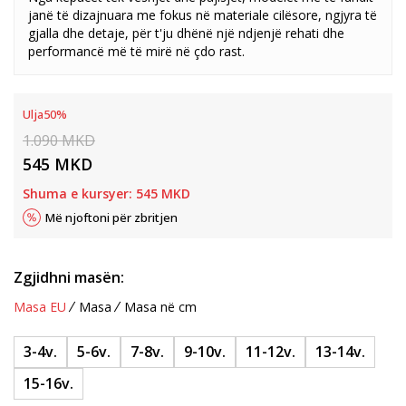
janë të dizajnuara me fokus në materiale cilësore, ngjyra të
gjalla dhe detaje, për t'ju dhënë një ndjenjë rehati dhe
performancë më të mirë në çdo rast.
Ulja
50
%
1.090
MKD
545
MKD
Shuma e kursyer:
545
MKD
Më njoftoni për zbritjen
Zgjidhni masën:
Masa EU
Masa
Masa në cm
3-4v.
5-6v.
7-8v.
9-10v.
11-12v.
13-14v.
15-16v.