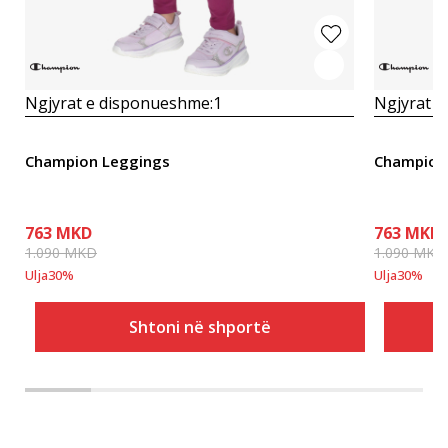
Ngjyrat e disponueshme:
1
Ngjyrat e
Champion Leggings
Champion
763
MKD
763
MKD
1.090
MKD
1.090
MKD
Ulja
30
%
Ulja
30
%
Shtoni në shportë