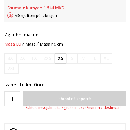
Shuma e kursyer:
1.544
MKD
Më njoftoni për zbritjen
Zgjidhni masën:
Masa EU
Masa
Masa në cm
3X
2X
1X
2XS
XS
S
M
L
XL
2XL
Izaberite količinu:
Shtoni në shportë
Është e nevojshme të zgjidhni masën/numrin e dëshiruar!