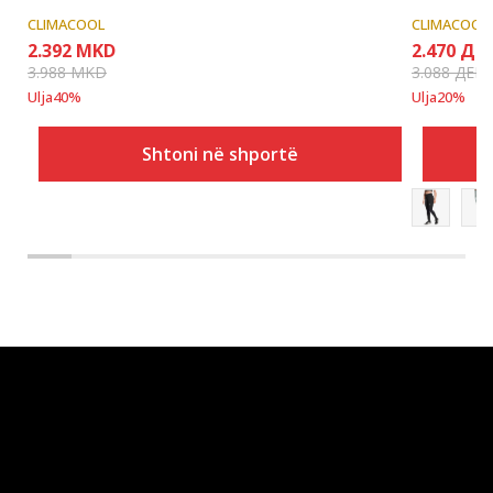
CLIMACOOL
CLIMACOOL
2.392
MKD
2.470
ДЕ
3.988
MKD
3.088
ДЕН
Ulja
40
%
Ulja
20
%
Shtoni në shportë