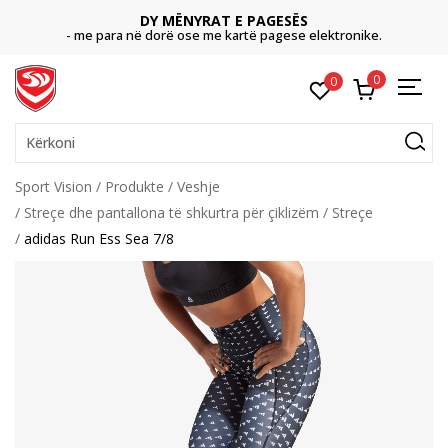
DY MËNYRAT E PAGESËS
- me para në dorë ose me kartë pagese elektronike.
0
0
Kërkoni
Sport Vision
Produkte
Veshje
Streçe dhe pantallona të shkurtra për çiklizëm
Streçe
adidas Run Ess Sea 7/8