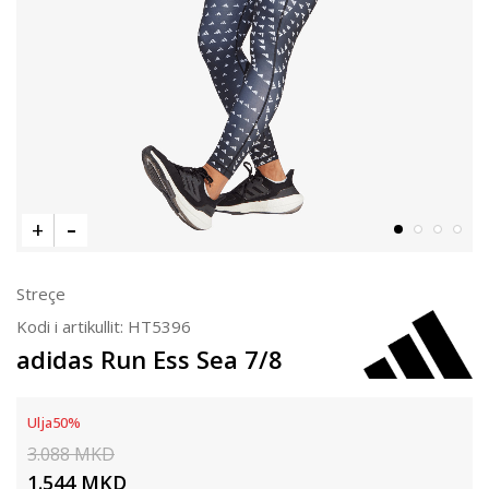
Streçe
Kodi i artikullit:
HT5396
adidas Run Ess Sea 7/8
Ulja
50
%
3.088
MKD
1.544
MKD