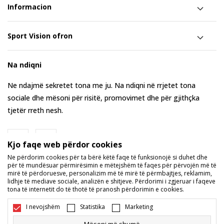
Informacion
Sport Vision ofron
Na ndiqni
Ne ndajmë sekretet tona me ju. Na ndiqni në rrjetet tona
sociale dhe mësoni për risitë, promovimet dhe për gjithçka
tjetër rreth nesh.
Kjo faqe web përdor cookies
Ne përdorim cookies për ta bërë këtë faqe të funksionojë si duhet dhe
për të mundësuar përmirësimin e mëtejshëm të faqes për përvojën më të
mirë të përdoruesve, personalizim më të mirë të përmbajtjes, reklamim,
lidhje të mediave sociale, analizën e shitjeve. Përdorimi i zgjeruar i faqeve
tona të internetit do të thotë të pranosh përdorimin e cookies.
Maqedoni
Ndryshoje
I nevojshëm
Statistika
Marketing