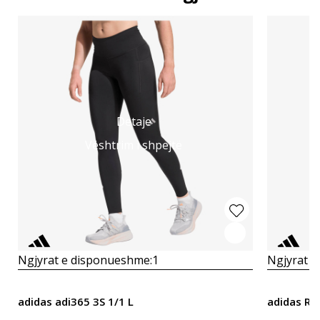
Detaje
Vështrim i shpejtë
Ngjyrat e disponueshme:
1
Ngjyrat e
adidas adi365 3S 1/1 L
adidas Run