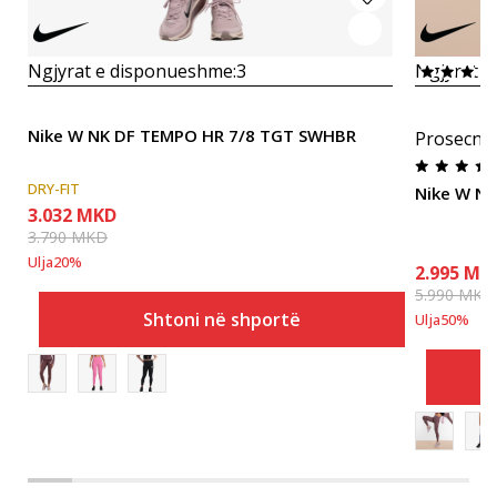
Ngjyrat e disponueshme:
3
Ngjyrat e
Nike W NK DF TEMPO HR 7/8 TGT SWHBR
Prosecna
DRY-FIT
Nike W NK
3.032
MKD
3.790
MKD
Ulja
20
%
2.995
MK
5.990
MKD
Shtoni në shportë
Ulja
50
%