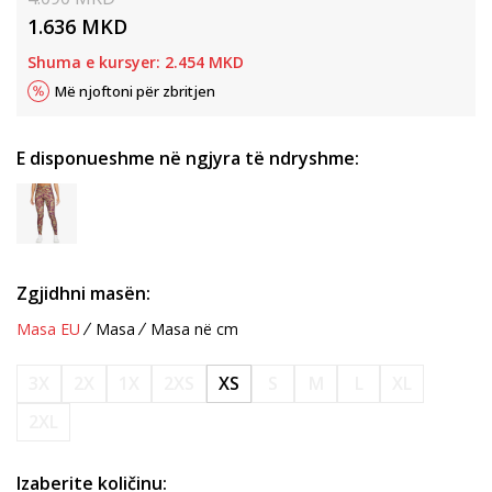
1.636
MKD
Shuma e kursyer:
2.454
MKD
Më njoftoni për zbritjen
E disponueshme në ngjyra të ndryshme:
Zgjidhni masën:
Masa EU
Masa
Masa në cm
3X
2X
1X
2XS
XS
S
M
L
XL
2XL
Izaberite količinu: