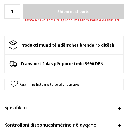
Shtoni në shportë
Është e nevojshme të zgjidhni masën/numrin e dëshiruar!
Produkti mund të ndërrohet brenda 15 ditësh
Transport falas për porosi mbi 3990 DEN
Ruani në listën e të preferuarave
Specifikim
Kontrolloni disponueshmërine në dyqane