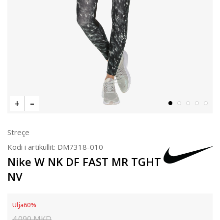
Streçe
Kodi i artikullit:
DM7318-010
Nike W NK DF FAST MR TGHT
NV
Ulja
60
%
4.090
MKD