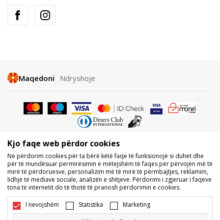
Maqedoni
Ndryshoje
Kjo faqe web përdor cookies
Nuk lejohet shkarkimi ose përdorimi i përmbajtjes nga faqet e internetit
Ne përdorim cookies për ta bërë këtë faqe të funksionojë si duhet dhe
të BDS.MK, pjesërisht ose tërësisht, dhe i referohet logove, markave
për të mundësuar përmirësimin e mëtejshëm të faqes për përvojën më të
tregtare, përmbajtjes komerciale, as caktimi i tyre palëve të treta,
mirë të përdoruesve, personalizim më të mirë të përmbajtjes, reklamim,
publikimi i tyre publikisht ose përdorimi i tyre për ndonjë për qëllime, pa
lidhje të mediave sociale, analizën e shitjeve. Përdorimi i zgjeruar i faqeve
pëlqimin me shkrim të BDS.MK DOOEL.
tona të internetit do të thotë të pranosh përdorimin e cookies.
Ne përpiqemi të jemi sa më të saktë në përshkrimin e produktit, foton
dhe vetë çmimin, por nuk mund të garantojmë që të gjitha informacionet
I nevojshëm
Statistika
Marketing
të jenë të plota dhe pa gabime. Të gjitha produktet e shfaqura në faqe
janë pjesë e ofertës sonë, por nuk kuptohet që ato duhet të jenë të