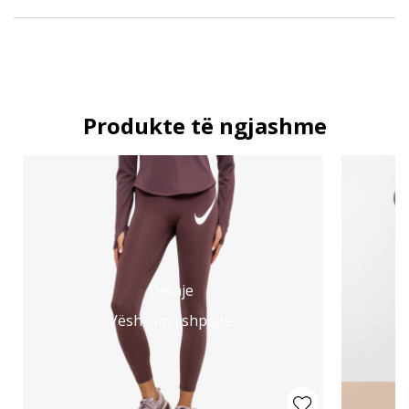
Produkte të ngjashme
Detaje
Vështrim i shpejtë