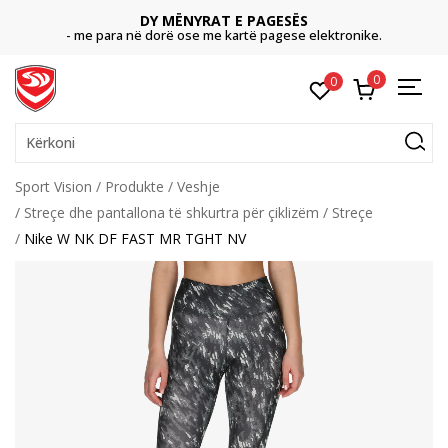
DY MËNYRAT E PAGESËS
- me para në dorë ose me kartë pagese elektronike.
0
0
Kërkoni
Sport Vision
Produkte
Veshje
Streçe dhe pantallona të shkurtra për çiklizëm
Streçe
Nike W NK DF FAST MR TGHT NV