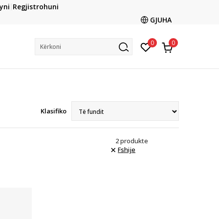
CLICK & COLLECT
yni
Regjistrohuni
ani me kartë online dhe bëni tërheqjen në dyqanin që ju
GJUHA
dëshironi të zgjidhni
0
0
Kërkoni
Klasifiko
2
produkte
Fshije