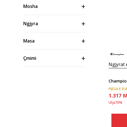
Mosha
Ngjyra
Masa
Çmimi
Ngjyrat
PJESA E F
1.317
M
Ulja
70
%