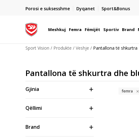
DORGIMI BRENDA 5 DITEVE PUNE
Porosi e suksesshme
Dyqanet
Sport&Bonus
22
- për të gjitha porositë me para në dorë ose me kartë p
elektronike
Meshkuj
Femra
Fëmijët
Sportiv
Brand
Sport Vision
Produkte
Veshje
Pantallona të shkurtra
Pantallona të shkurtra dhe bl
Gjinia
femra
Qëllimi
Brand