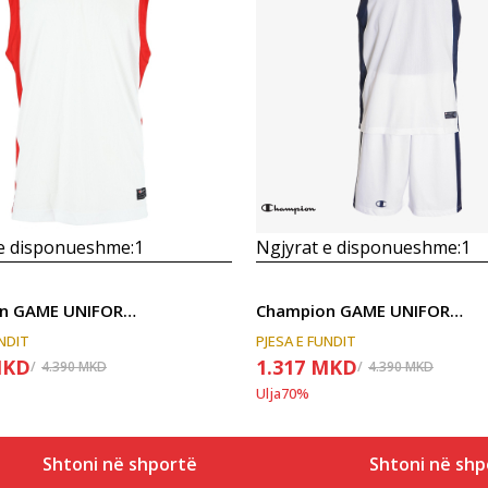
Krahasoni
Krahasoni
 e disponueshme:
1
Ngjyrat e disponueshme:
1
Champion GAME UNIFORM-SUBLIMATIC
Champion GAME UNIFORM-SUBLIMATIC
UNDIT
PJESA E FUNDIT
KD
1.317
MKD
4.390
MKD
4.390
MKD
Ulja
70
%
Shtoni në shportë
Shtoni në shp