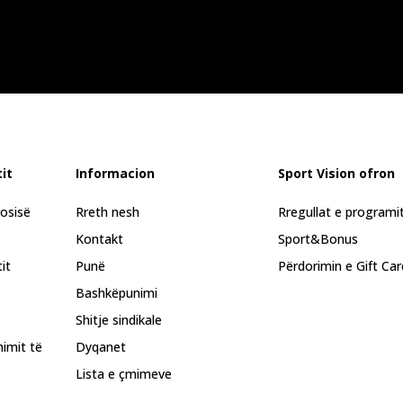
it
Informacion
Sport Vision ofron
rosisë
Rreth nesh
Rregullat e programi
Kontakt
Sport&Bonus
it
Punë
Përdorimin e Gift Car
Bashkëpunimi
Shitje sindikale
himit të
Dyqanet
Lista e çmimeve