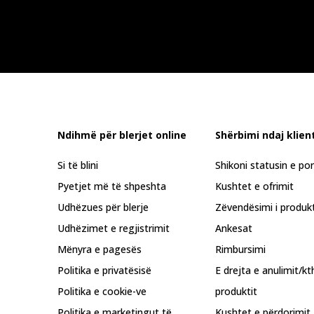
Ndihmë për blerjet online
Shërbimi ndaj klient
Si të blini
Shikoni statusin e po
Pyetjet më të shpeshta
Kushtet e ofrimit
Udhëzues për blerje
Zëvendësimi i produkt
Udhëzimet e regjistrimit
Ankesat
Mënyra e pagesës
Rimbursimi
Politika e privatësisë
E drejta e anulimit/kt
Politika e cookie-ve
produktit
Politika e marketingut të
Kushtet e përdorimit