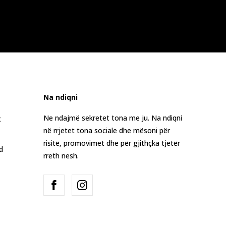
Na ndiqni
Ne ndajmë sekretet tona me ju. Na ndiqni
t
në rrjetet tona sociale dhe mësoni për
risitë, promovimet dhe për gjithçka tjetër
d
rreth nesh.