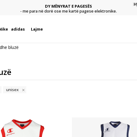
H
DY MËNYRAT E PAGESËS
agese
Pagu
- me para në dorë ose me kartë pagese elektronike.
Nike
adidas
Lajme
 dhe bluzë
uzë
unisex