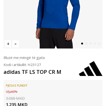
Bluzë me mëngë të gjata
Kodi i artikullit:
H23127
adidas TF LS TOP CR M
PJESA E FUNDIT
Ulja
60
%
3.088
MKD
1.235
MKD