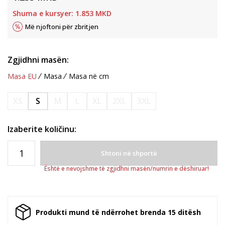
Shuma e kursyer:
1.853
MKD
Më njoftoni për zbritjen
Zgjidhni masën:
Masa EU
Masa
Masa në cm
XS
S
M
L
XL
2XL
3XL
Izaberite količinu:
Shtoni në shportë
Është e nevojshme të zgjidhni masën/numrin e dëshiruar!
Produkti mund të ndërrohet brenda 15 ditësh