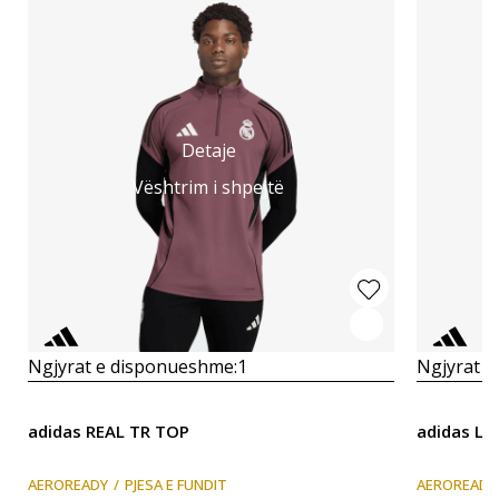
Detaje
Vështrim i shpejtë
Ngjyrat e disponueshme:
1
Ngjyrat e
adidas REAL TR TOP
adidas LF
AEROREADY
PJESA E FUNDIT
AEROREADY