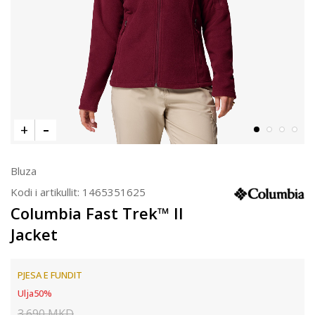
Bluza
Kodi i artikullit:
1465351625
Columbia Fast Trek™ II
Jacket
PJESA E FUNDIT
Ulja
50
%
3.690
MKD