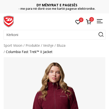
DY MËNYRAT E PAGESËS
- me para në dorë ose me kartë pagese elektronike.
0
0
Kërkoni
Sport Vision
Produkte
Veshje
Bluza
Columbia Fast Trek™ II Jacket