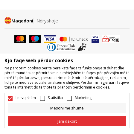
Maqedoni
Ndryshoje
Kjo faqe web përdor cookies
Nuk lejohet shkarkimi ose përdorimi i përmbajtjes nga faqet e internetit
Ne përdorim cookies për ta bërë këtë faqe të funksionojë si duhet dhe
të BDS.MK, pjesërisht ose tërësisht, dhe i referohet logove, markave
për të mundësuar përmirësimin e mëtejshëm të faqes për përvojën më të
tregtare, përmbajtjes komerciale, as caktimi i tyre palëve të treta,
mirë të përdoruesve, personalizim më të mirë të përmbajtjes, reklamim,
publikimi i tyre publikisht ose përdorimi i tyre për ndonjë për qëllime, pa
lidhje të mediave sociale, analizën e shitjeve. Përdorimi i zgjeruar i faqeve
pëlqimin me shkrim të BDS.MK DOOEL.
tona të internetit do të thotë të pranosh përdorimin e cookies.
Ne përpiqemi të jemi sa më të saktë në përshkrimin e produktit, foton
dhe vetë çmimin, por nuk mund të garantojmë që të gjitha informacionet
I nevojshëm
Statistika
Marketing
të jenë të plota dhe pa gabime. Të gjitha produktet e shfaqura në faqe
janë pjesë e ofertës sonë, por nuk kuptohet që ato duhet të jenë të
Mësoni më shumë
disponueshme gjatë gjithë kohës. Disponueshmërinë e produkteve mund
ta kontrolloni edhe në numrin e telefonit 02 3055 222.
Jam dakort
©2026
www.sportvision.mk
, Duke krijuar
NB SOFT
. Të gjitha të drejtat e
rezervuara.