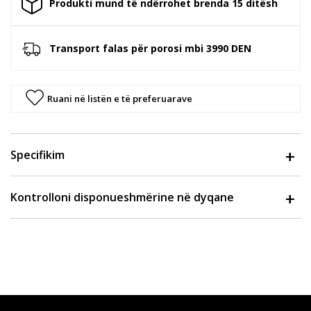
Produkti mund të ndërrohet brenda 15 ditësh
Transport falas për porosi mbi 3990 DEN
Ruani në listën e të preferuarave
Specifikim
Kontrolloni disponueshmërine në dyqane