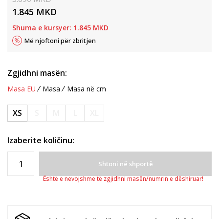
1.845
MKD
Shuma e kursyer:
1.845
MKD
Më njoftoni për zbritjen
Zgjidhni masën:
Masa EU
Masa
Masa në cm
XS
S
M
L
XL
Izaberite količinu:
Shtoni në shportë
Është e nevojshme të zgjidhni masën/numrin e dëshiruar!