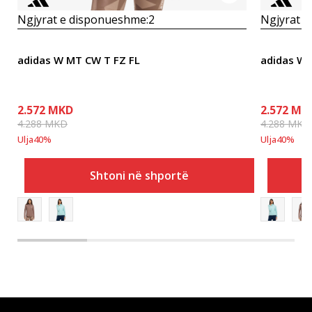
Ngjyrat e disponueshme:
2
Ngjyrat e
adidas W MT CW T FZ FL
adidas W 
2.572
MKD
2.572
MK
4.288
MKD
4.288
MKD
Ulja
40
%
Ulja
40
%
Shtoni në shportë