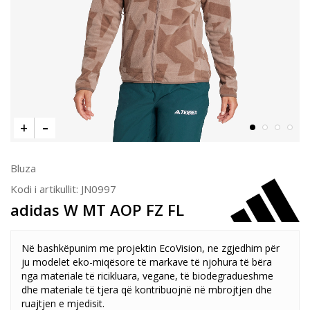
Bluza
Kodi i artikullit:
JN0997
adidas W MT AOP FZ FL
Në bashkëpunim me projektin EcoVision, ne zgjedhim për
ju modelet eko-miqësore të markave të njohura të bëra
nga materiale të ricikluara, vegane, të biodegradueshme
dhe materiale të tjera që kontribuojnë në mbrojtjen dhe
ruajtjen e mjedisit.