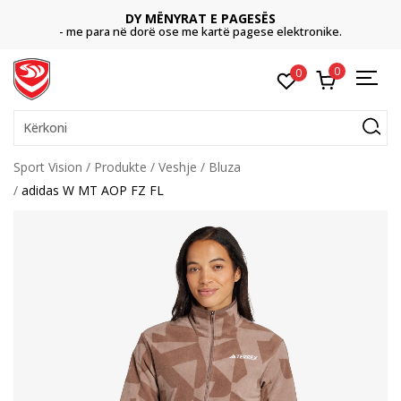
DY MËNYRAT E PAGESËS
- me para në dorë ose me kartë pagese elektronike.
0
0
Kërkoni
Sport Vision
Produkte
Veshje
Bluza
adidas W MT AOP FZ FL