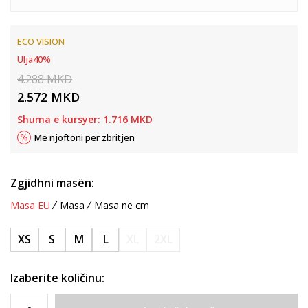
ECO VISION
Ulja
40
%
4.288
MKD
2.572
MKD
Shuma e kursyer:
1.716
MKD
Më njoftoni për zbritjen
Zgjidhni masën:
Masa EU
Masa
Masa në cm
XS
S
M
L
XL
2XL
Izaberite količinu: