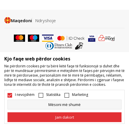
Maqedoni
Ndryshoje
Kjo faqe web përdor cookies
Nuk lejohet shkarkimi ose përdorimi i përmbajtjes nga faqet e internetit
Ne përdorim cookies për ta bërë këtë faqe të funksionojë si duhet dhe
të BDS.MK, pjesërisht ose tërësisht, dhe i referohet logove, markave
për të mundësuar përmirësimin e mëtejshëm të faqes për përvojën më të
tregtare, përmbajtjes komerciale, as caktimi i tyre palëve të treta,
mirë të përdoruesve, personalizim më të mirë të përmbajtjes, reklamim,
publikimi i tyre publikisht ose përdorimi i tyre për ndonjë për qëllime, pa
lidhje të mediave sociale, analizën e shitjeve. Përdorimi i zgjeruar i faqeve
pëlqimin me shkrim të BDS.MK DOOEL.
tona të internetit do të thotë të pranosh përdorimin e cookies.
Ne përpiqemi të jemi sa më të saktë në përshkrimin e produktit, foton
dhe vetë çmimin, por nuk mund të garantojmë që të gjitha informacionet
I nevojshëm
Statistika
Marketing
të jenë të plota dhe pa gabime. Të gjitha produktet e shfaqura në faqe
janë pjesë e ofertës sonë, por nuk kuptohet që ato duhet të jenë të
Mësoni më shumë
disponueshme gjatë gjithë kohës. Disponueshmërinë e produkteve mund
ta kontrolloni edhe në numrin e telefonit 02 3055 222.
Jam dakort
©2026
www.sportvision.mk
, Duke krijuar
NB SOFT
. Të gjitha të drejtat e
rezervuara.