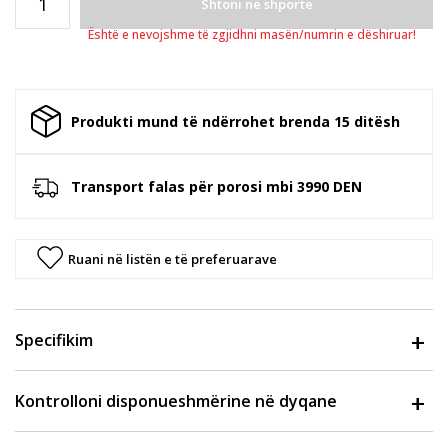
Shtoni në shportë
Është e nevojshme të zgjidhni masën/numrin e dëshiruar!
Produkti mund të ndërrohet brenda 15 ditësh
Transport falas për porosi mbi 3990 DEN
Ruani në listën e të preferuarave
Specifikim
Kontrolloni disponueshmërine në dyqane