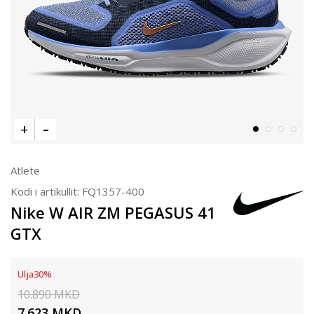
Atlete
Kodi i artikullit:
FQ1357-400
Nike W AIR ZM PEGASUS 41
GTX
Ulja
30
%
10.890
MKD
7.623
MKD