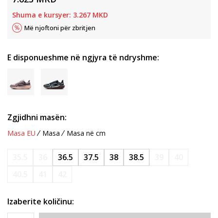
Shuma e kursyer:
3.267
MKD
Më njoftoni për zbritjen
E disponueshme në ngjyra të ndryshme:
Zgjidhni masën:
Masa EU
Masa
Masa në cm
35.5
36
36.5
37.5
38
38.5
39
40
40.5
41
42
Izaberite količinu: