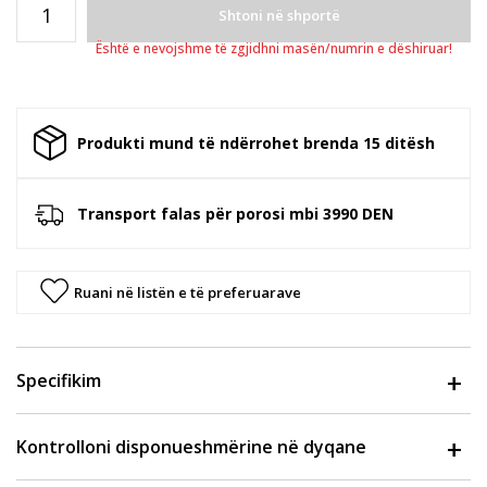
Shtoni në shportë
Është e nevojshme të zgjidhni masën/numrin e dëshiruar!
Produkti mund të ndërrohet brenda 15 ditësh
Transport falas për porosi mbi 3990 DEN
Ruani në listën e të preferuarave
Specifikim
Kontrolloni disponueshmërine në dyqane