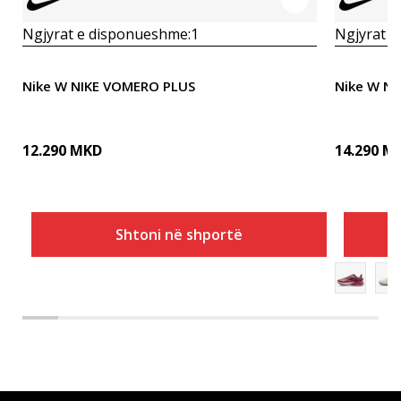
Ngjyrat e disponueshme:
1
Ngjyrat e
Nike W NIKE VOMERO PLUS
Nike W N
12.290
MKD
14.290
M
Shtoni në shportë