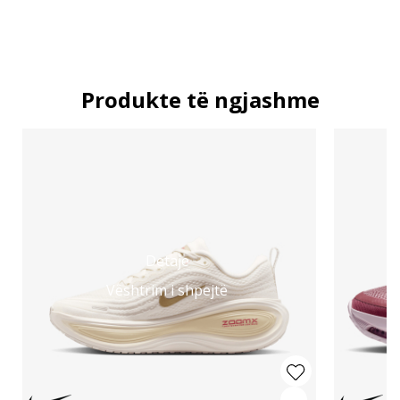
Produkte të ngjashme
Detaje
Vështrim i shpejtë