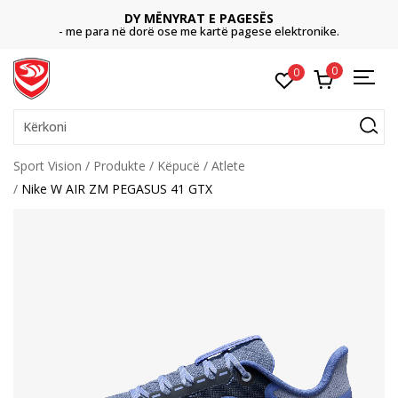
DY MËNYRAT E PAGESËS
- me para në dorë ose me kartë pagese elektronike.
0
0
Kërkoni
Sport Vision
Produkte
Këpucë
Atlete
Nike W AIR ZM PEGASUS 41 GTX