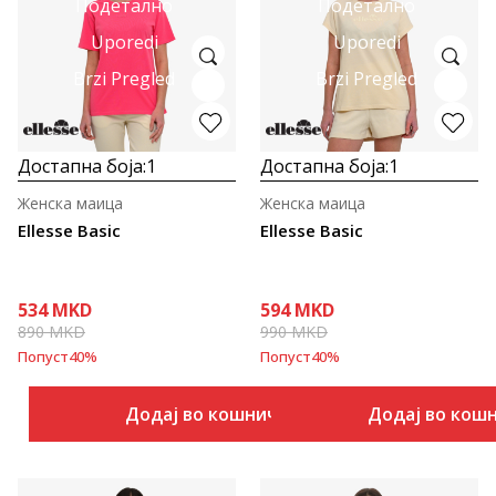
Подетално
Подетално
Uporedi
Uporedi
Brzi Pregled
Brzi Pregled
Достапна боја:
1
Достапна боја:
1
Женска маица
Женска маица
Ellesse Basic
Ellesse Basic
534
MKD
594
MKD
890
MKD
990
MKD
Попуст
40
%
Попуст
40
%
Додај во кошничка
Додај во кош