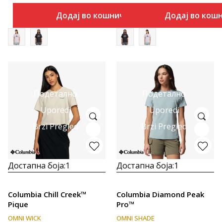
Додај во кошничка
Додај во кош
Подетално
Подетално
Uporedi
Uporedi
Brzi Pregled
Brzi Pregled
Достапна боја:
1
Достапна боја:
1
Columbia Chill Creek™
Columbia Diamond Peak
Pique
Pro™
OMNI WICK
OMNI SHADE