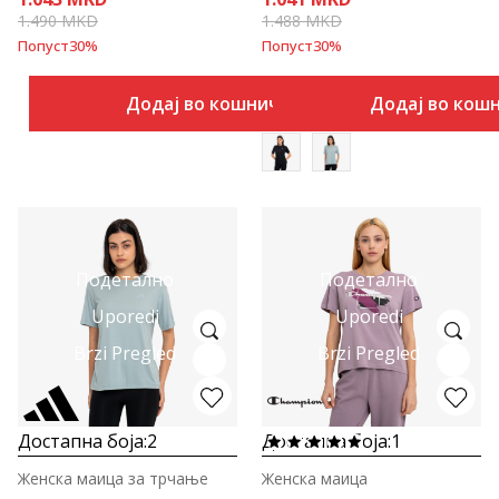
1.490
MKD
1.488
MKD
Попуст
30
%
Попуст
30
%
Додај во кошничка
Додај во кош
Подетално
Подетално
Uporedi
Uporedi
Brzi Pregled
Brzi Pregled
Достапна боја:
2
Достапна боја:
1
Женска маица за трчање
Женска маица