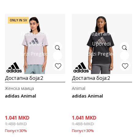
ONLY IN SV
Подетално
Подетално
Uporedi
Uporedi
Brzi Pregled
Brzi Pregled
Достапна боја:
2
Достапна боја:
2
Женска маица
Animal
adidas Animal
adidas Animal
1.041
MKD
1.041
MKD
1.488
MKD
1.488
MKD
Попуст
30
%
Попуст
30
%