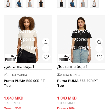
Подетално
Подетално
Uporedi
Uporedi
Brzi Pregled
Brzi Pregled
Достапна боја:
1
Достапна боја:
1
Женска маица
Женска маица
Puma PUMA ESS SCRIPT
Puma PUMA ESS SCRIPT
Tee
Tee
1.043
MKD
1.043
MKD
1.490
MKD
1.490
MKD
Попуст
30
%
Попуст
30
%