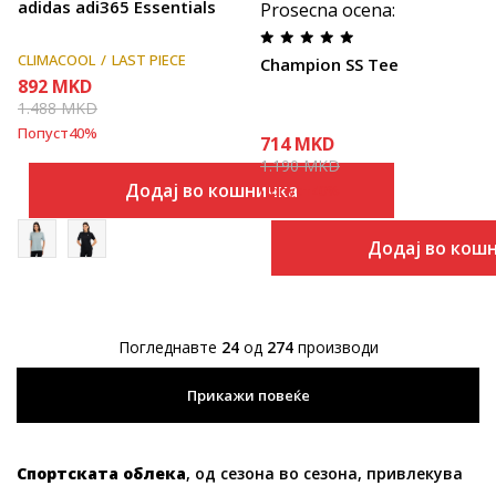
adidas adi365 Essentials
Prosecna ocena
:
CLIMACOOL
LAST PIECE
Champion SS Tee
892
MKD
1.488
MKD
Попуст
40
%
714
MKD
1.190
MKD
Додај во кошничка
Попуст
40
%
Додај во кош
Погледнавте
24
од
274
производи
Прикажи повеќе
Спортската облека
, од сезона во сезона, привлекува