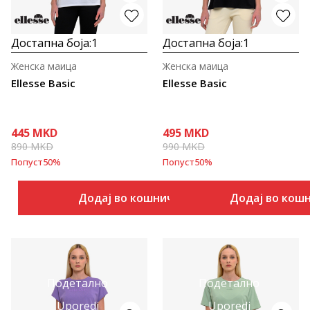
Достапна боја:
1
Достапна боја:
1
Женска маица
Женска маица
Ellesse Basic
Ellesse Basic
445
MKD
495
MKD
890
MKD
990
MKD
Попуст
50
%
Попуст
50
%
Додај во кошничка
Додај во кош
Подетално
Подетално
Uporedi
Uporedi