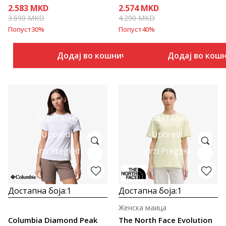
2.583
MKD
2.574
MKD
3.690
MKD
4.290
MKD
Попуст
30
%
Попуст
40
%
Додај во кошничка
Додај во кош
Подетално
Подетално
Uporedi
Uporedi
Brzi Pregled
Brzi Pregled
Достапна боја:
1
Достапна боја:
1
Женска маица
Columbia Diamond Peak
The North Face Evolution