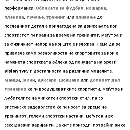
перформанси.
Облеката за фудбал
,
кошарка
,
планина
,
трчање
,
тренинг
или
пливање
до
последниот детал е прилагодена за движењата кои
спортистот ги прави за време на тренингот, меѓутоа и
за физичкиот напор на кој што е изложен. Нема да ве
привлече само разноликоста на спортовите за кои е
наменета спортската облека од понудата на
Sport
Vision
туку и достапноста на различни моделите.
Маици
,
јакни
,
дуксери
,
шорцеви
или
долниот дел
тренерки
ќе ги воодушеват сите спортисти, меѓутоа и
љубителите на уникатен спортски стил, па со
вистинско задоволство ќе ги носат за време на
тренингот, големи спортски настани, меѓутоа и во
секојдневни варијанти. За сите пригоди, потребни ви се