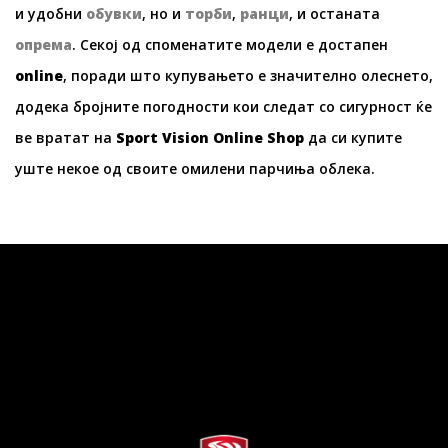
и удобни
обувки
, но и
торби
,
ранци
, и останата
опрема
. Секој од споменатите модели е достапен
online
, поради што купувањето е значително олеснето,
додека бројните погодности кои следат со сигурност ќе
ве вратат на
Sport Vision Online Shop
да си купите
уште некое од своите омилени парчиња облека.