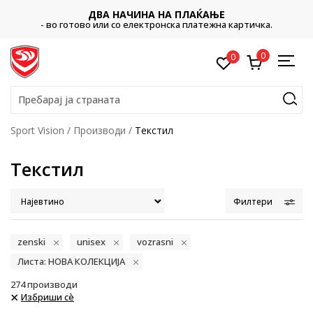
CLICK & COLLECT
Платете со картичка online и подигнете во продавницата по
ваш избор
0
0
Пребарај ја страната
Sport Vision
Производи
Текстил
Текстил
Филтери
zenski
unisex
vozrasni
Листа: НОВА КОЛЕКЦИЈА
274
производи
Избриши сè