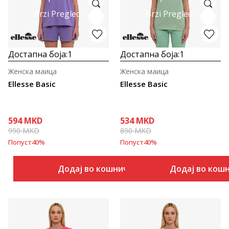
Brzi Pregled
Brzi Pregled
Достапна боја:
1
Достапна боја:
1
Женска маица
Женска маица
Ellesse Basic
Ellesse Basic
594
MKD
534
MKD
990
MKD
890
MKD
Попуст
40
%
Попуст
40
%
Додај во кошничка
Додај во кош