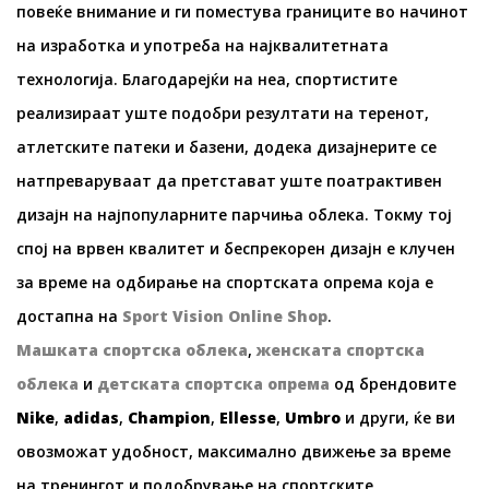
повеќе внимание и ги поместува границите во начинот
на изработка и употреба на најквалитетната
технологија. Благодарејќи на неа, спортистите
реализираат уште подобри резултати на теренот,
атлетските патеки и базени, додека дизајнерите се
натпреваруваат да претстават уште поатрактивен
дизајн на најпопуларните парчиња облека. Токму тој
спој на врвен квалитет и беспрекорен дизајн е клучен
за време на одбирање на спортската опрема која е
достапна на
Sport Vision Online Shop
.
Машката спортска облека
,
женската спортска
облека
и
детската спортска опрема
од брендовите
Nike
,
adidas
,
Champion
,
Ellesse
,
Umbro
и други, ќе ви
овозможат удобност, максимално движење за време
на тренингот и подобрување на спортските