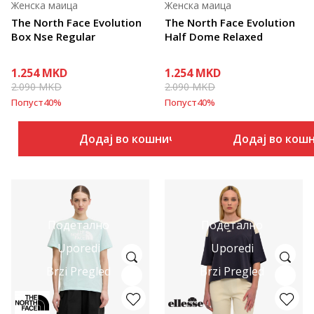
Женска маица
Женска маица
The North Face Evolution
The North Face Evolution
Box Nse Regular
Half Dome Relaxed
1.254
MKD
1.254
MKD
2.090
MKD
2.090
MKD
Попуст
40
%
Попуст
40
%
Додај во кошничка
Додај во кош
Подетално
Подетално
Uporedi
Uporedi
Brzi Pregled
Brzi Pregled