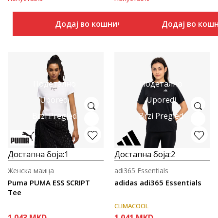
Додај во кошничка
Додај во кош
Подетално
Подетално
Uporedi
Uporedi
Brzi Pregled
Brzi Pregled
Достапна боја:
1
Достапна боја:
2
Женска маица
adi365 Essentials
Puma PUMA ESS SCRIPT
adidas adi365 Essentials
Tee
CLIMACOOL
1.043
MKD
1.041
MKD