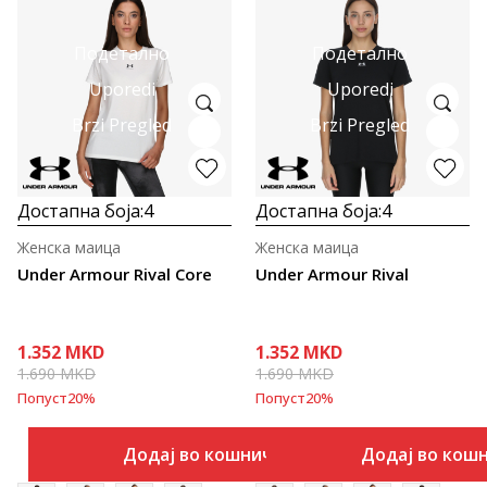
Подетално
Подетално
Uporedi
Uporedi
Brzi Pregled
Brzi Pregled
Достапна боја:
4
Достапна боја:
4
Женска маица
Женска маица
Under Armour Rival Core
Under Armour Rival
1.352
MKD
1.352
MKD
1.690
MKD
1.690
MKD
Попуст
20
%
Попуст
20
%
Додај во кошничка
Додај во кош