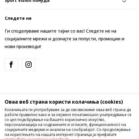
Sport Vision понуда
Следете не
Ги споделуваме нашите тајни со вас! Следете не на
социјалните мрежи и дознајте за попусти, промоции и
нови производи!
Оваа веб страна користи колачиња (cookies)
Македонија
Промена
Колачињата ги употребуваме за да овозможиме оваа веб страна да
работи правилно како и за нејзино понатамошно унапредување се
со цел подобрување на Вашето корисничко искуство,
персонализација на содржините и огласите, функционалност на
социјалните медиуми и анализа на сообраќајот. Со продолжување
на користењето на нашата интернет страница ја прифаќате