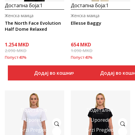
Достапна боја:
1
Достапна боја:
1
Женска маица
Женска маица
The North Face Evolution
Ellesse Baggy
Half Dome Relaxed
1.254
MKD
654
MKD
2.090
MKD
1.090
MKD
Попуст
40
%
Попуст
40
%
Додај во кошничка
Додај во кош
Подетално
Подетално
Uporedi
Uporedi
Brzi Pregled
Brzi Pregled