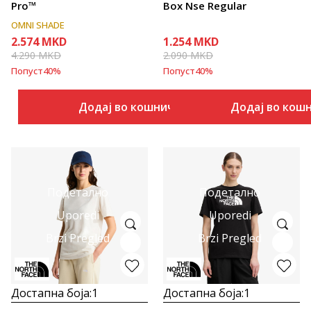
Pro™
Box Nse Regular
OMNI SHADE
2.574
MKD
1.254
MKD
4.290
MKD
2.090
MKD
Попуст
40
%
Попуст
40
%
Додај во кошничка
Додај во кош
Подетално
Подетално
Uporedi
Uporedi
Brzi Pregled
Brzi Pregled
Достапна боја:
1
Достапна боја:
1