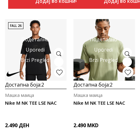
Додај во кошничка
Додај во кош
FALL 26
Подетално
Подетално
Uporedi
Uporedi
Brzi Pregled
Brzi Pregled
Достапна боја:
2
Достапна боја:
2
Машка маица
Машка маица
Nike M NK TEE LSE NAC
Nike M NK TEE LSE NAC
2.490
ДЕН
2.490
MKD