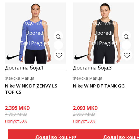
Подетално
Подетално
Uporedi
Uporedi
Brzi Pregled
Brzi Pregled
Достапна боја:
1
Достапна боја:
3
Женска маица
Женска маица
Nike W NK DF ZENVY LS
Nike W NP DF TANK GG
TOP CS
2.395
MKD
2.093
MKD
4.790
MKD
2.990
MKD
Попуст
50
%
Попуст
30
%
Додај во кошничка
Додај во кош