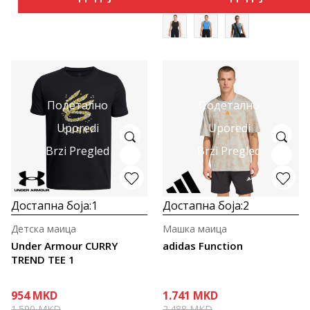
Подетално
Подетално
Uporedi
Uporedi
Brzi Pregled
Brzi Pregled
Достапна боја:
1
Достапна боја:
2
Детска маица
Машка маица
Under Armour CURRY
adidas Function
TREND TEE 1
954
MKD
1.741
MKD
1.590
MKD
2.488
MKD