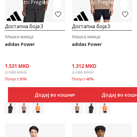
Brzi Pregled
Brzi Pregled
Достапна боја:
3
Достапна боја:
3
Машка маица
Машка маица
adidas Power
adidas Power
1.531
MKD
1.312
MKD
2.188
MKD
2.188
MKD
Попуст
30
%
Попуст
40
%
Додај во кошничка
Додај во кош