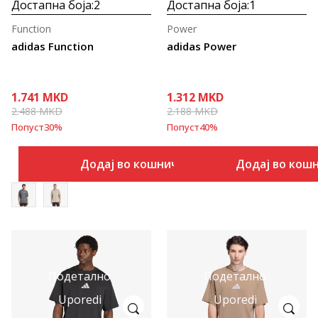
Достапна боја:
2
Достапна боја:
1
Function
Power
adidas Function
adidas Power
1.741
MKD
1.312
MKD
2.488
MKD
2.188
MKD
Попуст
30
%
Попуст
40
%
Додај во кошничка
Додај во кош
Подетално
Подетално
Uporedi
Uporedi