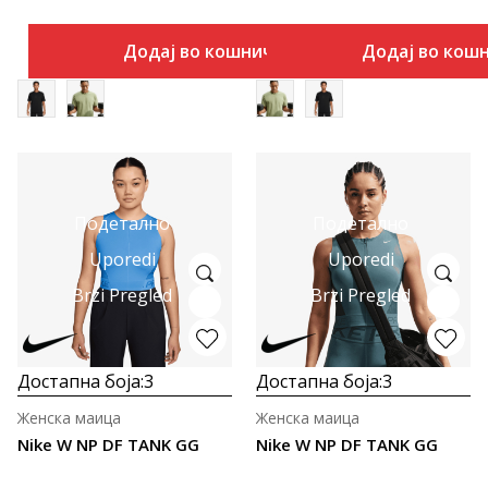
Додај во кошничка
Додај во кош
Подетално
Подетално
Uporedi
Uporedi
Brzi Pregled
Brzi Pregled
Достапна боја:
3
Достапна боја:
3
Женска маица
Женска маица
Nike W NP DF TANK GG
Nike W NP DF TANK GG