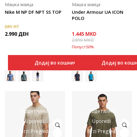
Машка маица
Машка маица
Nike M NP DF NPT SS TOP
Under Armour UA ICON
POLO
DRY-FIT
2.990
ДЕН
1.445
MKD
2.890
MKD
Попуст
50
%
Додај во кошничка
Додај во кош
Подетално
Подетално
Uporedi
Uporedi
Brzi Pregled
Brzi Pregled