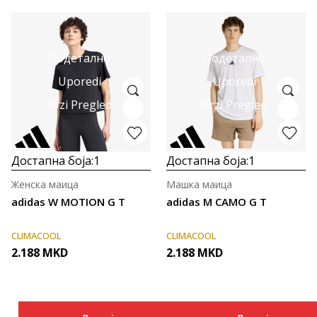
Подетално
Подетално
Uporedi
Uporedi
Brzi Pregled
Brzi Pregled
Достапна боја:
1
Достапна боја:
1
Женска маица
Машка маица
adidas W MOTION G T
adidas M CAMO G T
CLIMACOOL
CLIMACOOL
2.188
MKD
2.188
MKD