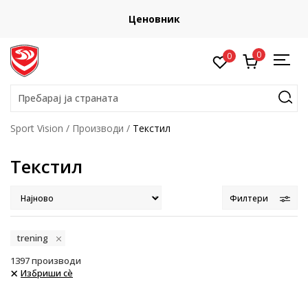
Ценовник
о
0
0
Пребарај ја страната
Sport Vision
Производи
Текстил
Текстил
Филтери
trening
1397
производи
Избриши сè