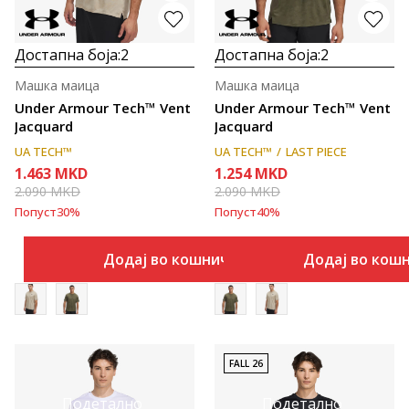
Достапна боја:
2
Достапна боја:
2
Машка маица
Машка маица
Under Armour Tech™ Vent
Under Armour Tech™ Vent
Jacquard
Jacquard
UA TECH™
UA TECH™
LAST PIECE
1.463
MKD
1.254
MKD
2.090
MKD
2.090
MKD
Попуст
30
%
Попуст
40
%
Додај во кошничка
Додај во кош
FALL 26
Подетално
Подетално