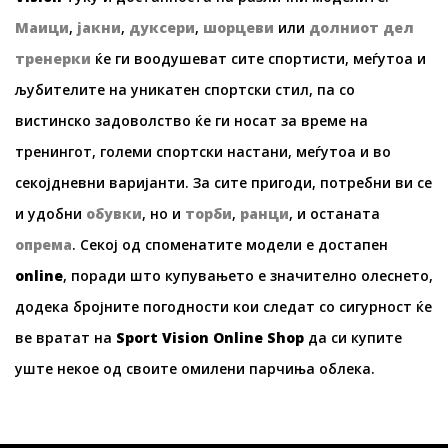
Маици
,
јакни
,
дуксери
,
шорцеви
или
долниот дел
тренерки
ќе ги воодушеват сите спортисти, меѓутоа и
љубителите на уникатен спортски стил, па со
вистинско задоволство ќе ги носат за време на
тренингот, големи спортски настани, меѓутоа и во
секојдневни варијанти. За сите пригоди, потребни ви се
и удобни
обувки
, но и
торби
,
ранци
, и останата
опрема
. Секој од споменатите модели е достапен
online
, поради што купувањето е значително олеснето,
додека бројните погодности кои следат со сигурност ќе
ве вратат на
Sport Vision Online Shop
да си купите
уште некое од своите омилени парчиња облека.