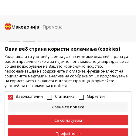
Македонија
Промена
Оваа веб страна користи колачиња (cookies)
Колачињата ги употребуваме за да овозможиме оваа веб страна да
работи правилно како и за нејзино понатамошно унапредување се
со цел подобрување на Вашето корисничко искуство,
Не е дозволено превземање или користење на содржината од
персонализација на содржините и огласите, функционалност на
социјалните медиуми и анализа на сообраќајот. Со продолжување
интернет страните на Sport Vision, делумно или целосно a се
на користењето на нашата интернет страница ја прифаќате
однесува на логоа, трговски марки, комерцијални содржини, ниту
употребата на колачиња (cookies).
истите да се отстапуваат на трети лица, јавно да се објавуваат или да
се користат за било какви цели, без писмена согласност од БДС.МК
Задолжителни
Статистика
Маркетинг
ДООЕЛ.
Настојуваме да бидеме што попрецизни во описот на производот,
Дознајте повеќе
фотографијата и самата цена, но не можеме да гарантираме дака
сите информации се комплетни и без грешка. Сите прикажани
производи на сајтот се дел од нашата понуда, но не се подразбира
Се согласувам
дека мораат да се достапни во секој момент. Достапноста на
производите може да ја проверите и на телефонскиот број 02 3055
222.
Прифаќам се