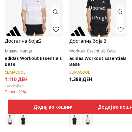
Uporedi
Uporedi
Brzi Pregled
Brzi Pregled
Достапна боја:
2
Достапна боја:
2
Машка маица
Workout Essentials Base
adidas Workout Essentials
adidas Workout Essentials
Base
Base
CLIMACOOL
CLIMACOOL
1.110
ДЕН
1.388
ДЕН
1.388
ДЕН
Попуст
20
%
Додај во кошничка
Додај во кош