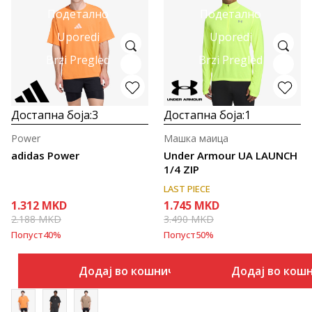
Подетално
Подетално
Uporedi
Uporedi
Brzi Pregled
Brzi Pregled
Достапна боја:
3
Достапна боја:
1
Power
Машка маица
adidas Power
Under Armour UA LAUNCH
1/4 ZIP
LAST PIECE
1.312
MKD
1.745
MKD
2.188
MKD
3.490
MKD
Попуст
40
%
Попуст
50
%
Додај во кошничка
Додај во кош