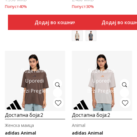
Попуст
40
%
Попуст
30
%
Додај во кошничка
Додај во кош
Подетално
Подетално
Uporedi
Uporedi
Brzi Pregled
Brzi Pregled
Достапна боја:
2
Достапна боја:
2
Женска маица
Animal
adidas Animal
adidas Animal