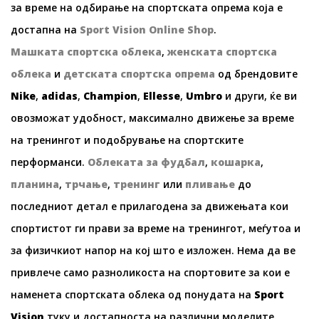
за време на одбирање на спортската опрема која е
достапна на
Sport Vision Online Shop
.
Машката спортска облека
,
женската спортска
облека
и
детската спортска опрема
од брендовите
Nike
,
adidas
,
Champion
,
Ellesse
,
Umbro
и други, ќе ви
овозможат удобност, максимално движење за време
на тренингот и подобрување на спортските
перформанси.
Облеката за фудбал
,
кошарка
,
планина
,
трчање
,
тренинг
или
пливање
до
последниот детал е прилагодена за движењата кои
спортистот ги прави за време на тренингот, меѓутоа и
за физичкиот напор на кој што е изложен. Нема да ве
привлече само разноликоста на спортовите за кои е
наменета спортската облека од понудата на
Sport
Vision
туку и достапноста на различни моделите.