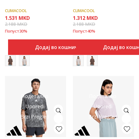
CLIMACOOL
CLIMACOOL
1.531
MKD
1.312
MKD
2.188
MKD
2.188
MKD
Попуст
30
%
Попуст
40
%
Додај во кошничка
Додај во кош
Подетално
Подетално
Uporedi
Uporedi
Brzi Pregled
Brzi Pregled