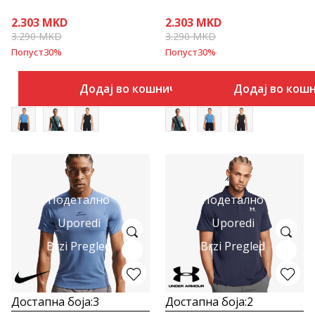
2.303
MKD
2.303
MKD
3.290
MKD
3.290
MKD
Попуст
30
%
Попуст
30
%
Додај во кошничка
Додај во кош
Подетално
Подетално
Uporedi
Uporedi
Brzi Pregled
Brzi Pregled
Достапна боја:
3
Достапна боја:
2