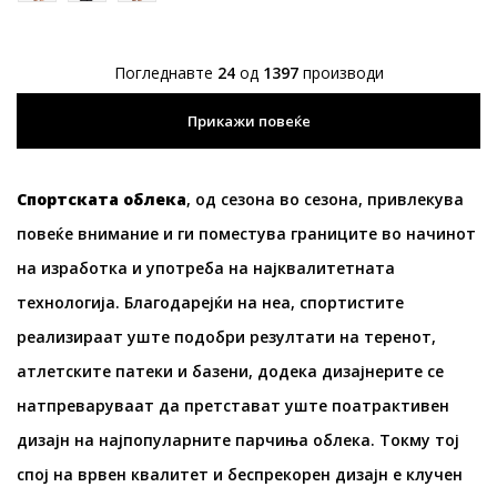
Погледнавте
24
од
1397
производи
Прикажи повеќе
Спортската облека
, од сезона во сезона, привлекува
повеќе внимание и ги поместува границите во начинот
на изработка и употреба на најквалитетната
технологија. Благодарејќи на неа, спортистите
реализираат уште подобри резултати на теренот,
атлетските патеки и базени, додека дизајнерите се
натпреваруваат да претстават уште поатрактивен
дизајн на најпопуларните парчиња облека. Токму тој
спој на врвен квалитет и беспрекорен дизајн е клучен